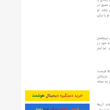
‌دهنده یک بحران عمیق در
 باشد. او
 را برای
و بازی خانگی نیم‌فصل
نه خود در
اما آمار
الا فرصت
بازیکنان
ر به عجله
خرید دستگیره دیجیتال هوشمند
د. آن‌ها
فروش عمده سنگ مرمریت
 او تیمش