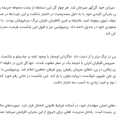
 میزبان خود گل‌گهر سیرجان شد. هر چهار گل این مسابقه از پشت محوطه جریمه و 
 بازیکن کلیدی خود را به دلیل مصدومیت در اختیار نداشت و این غیبت‌ها در عمل
وف، تیوی بیفوما، امید عالیشاه و امین کاظمیان غایبان بزرگ سرخپوشان بودند. با ا
کسب کرد و به روند صعودی خود در جدول ادامه داد. پرسپولیس نیز با قبول این شکست، فرصت صد
اش کند.
ر لیگ برتر را از دست داد. شاگردان اوسمار با وجود غلبه بر چادرملو و شکست
تراکتور، نتوانستند از شرایط مساعد استفاده کنند و در ورزشگاه سیروس قایقران انزلی با نتیجه یک بر صفر 
ین پنالتی در پی خطای سروش رفیعی روی فرهان جعفری اعلام شد. پرسپولیس با 
 علی علیپور، نتوانست دروازه ملوان را باز کند. این شکست در حالی رقم خورد که
 بود و امید زیادی به کسب سه امتیاز داشت.
د ۱۷۰۰ میلیارد تومانی به بانک‌های اصلی سهامدار خود، در آستانه شرایط قانونی انحلال قرار دارد. صورت‌های م
د زیان انباشته آن به رقم ۱۶۰۰ میلیارد تومان رسیده است. راه‌حل مدیریت فعلی برای خروج از این بحران، افزایش سرمایه عمد