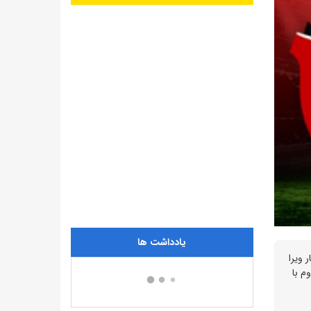
یادداشت ها
 ویرا
م با