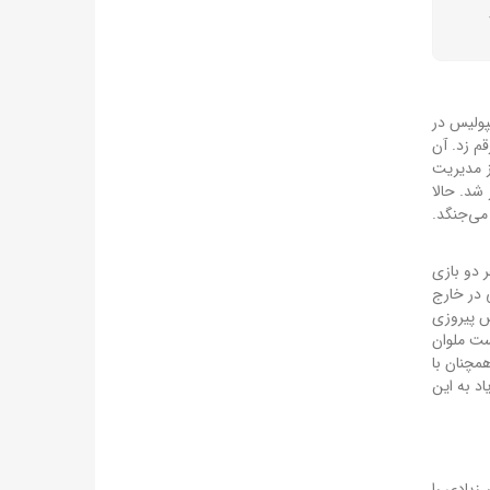
پولیس در
م زد. آن
ز مدیریت
شد. حالا
می‌جنگد.
 دارد. شاگردان ویرا هر دو بازی
 در خارج
س پیروزی
ست ملوان
مچنان با
د به این
زیادی را