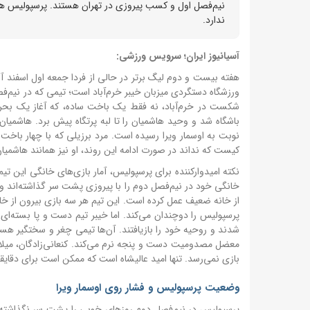
نیم‌فصل اول و کسب پیروزی در تهران هستند. پرسپولیس همچن
ندارد.
آسیانیوز ایران؛ سرویس ورزشی:
هفته بیست و دوم لیگ برتر در حالی از فردا جمعه اول اسفند آغ
ورزشگاه دستگردی میزبان خیبر خرم‌آباد است؛ تیمی که در نیم‌ف
شکست در خرم‌آباد، نه فقط یک باخت ساده، که آغاز یک بحرا
باشگاه شد و وحید هاشمیان را تا لبه پرتگاه پیش برد. هاشمیان
نوبت به اوسمار ویرا رسیده است. مرد برزیلی که با چهار باخ
کیست که نداند در صورت ادامه این روند، او نیز همانند هاشمیا
خانگی خود در نیم‌فصل دوم را با پیروزی پشت سر گذاشته‌اند و
از خانه ضعیف عمل کرده است. این تیم هر سه بازی بیرون از خان
پرسپولیس را دوچندان می‌کند. اما خیبر تیم دست و پا بسته‌
شدند و روحیه خود را بازیافتند. آن‌ها تیمی چغر و سختگیر هس
معضل مصدومیت دست و پنجه نرم می‌کند. کنعانی‌زادگان، میلاد 
بازی نمی‌رسد. تنها امید عالیشاه است که ممکن است برای دقایق
وضعیت پرسپولیس و فشار روی اوسمار ویرا
پرسپولیس در نیم‌فصل دوم روزهای خوبی را پشت سر نگذاشته 