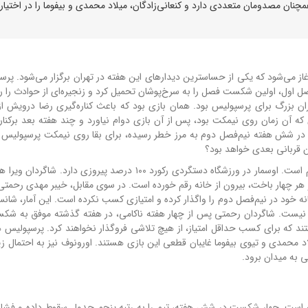
ان مصدومان متعددی دارد و کنعانی‌زادگان، میلاد محمدی و بیفوما را در اختیار
از می‌شود که یکی از حساسترین دیدارهای این هفته در تهران برگزار می‌شود. پرس
صل اول، اولین شکست فصل را به سرخ‌پوشان تحمیل کرد و زنجیره‌ای از حوادث را رق
ن بزرگ برای پرسپولیس بود. همان بازی بود که باعث کناره‌گیری رضا درویش ا
 که آن زمان روی نیمکت بود، پس از آن بازی دوام نیاورد و چند هفته بعد برکنار 
ت در شش هفته نیم‌فصل دوم به مرز خطر رسیده، برای بقا روی نیمکت پرسپولیس 
ن قربانی بعدی خواهد بود؟
نکته امیدوارکننده برای پرسپولیس، آمار بازی‌های خانگی این تیم است. اوسمار در ورزشگاه دستگردی رکورد ۱۰۰ درصد پیروزی
 هر چهار باخت، بیرون از خانه رقم خورده است. در سوی مقابل، خیبر مهدی رحمتی
ه خود در نیم‌فصل دوم را واگذار کرده و امتیازی کسب نکرده است. این آمار، شان
ای نیست. شاگردان رحمتی پس از چهار هفته ناکامی، در هفته گذشته موفق به شک
تند که برای کسب حداقل امتیاز، از هیچ تلاشی فروگذار نخواهند کرد. پرسپولیس ه
محمدی و تیوی بیفوما غایبان قطعی این بازی هستند. اورونوف نیز به احتمال زیا
ی به میدان برود.
است. چهار شکست در شش هفته، تیم را به رتبه پنجم جدول سقوط داده و فشار 