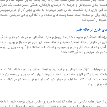
روی اوسمار ویرا ایجاد کرده است. بیانیه‌های هیأت مدیره، نامه هشت بندی مدیرعامل و جریمه ۲۰ درصدی بازیکنان، همگی نشان
در این بازی دارد. شکست مقابل خیبر می‌تواند به معنای پایان کار او در پرسپولیس
ا شرایط برای او سخت است. مصدومیت‌های متعدد و ناآمادگی برخی بازیکنان، دست او
 نتیجه را کسب کند.
های خارج از خانه خیبر
آمار و ارقام به شدت به سود پرسپولیس است. اوسمار ویرا در ورزشگاه دستگردی رکورد ۱۰۰ درصد پیروزی دارد. شاگردان او در هر د
 خیبر در خارج از خانه عملکرد ضعیفی داشته است. این تیم هر سه بازی بیرون از خا
مار، یک فرصت عالی برای پرسپولیس است تا با استفاده از آن، به پیروزی برسد. 
د در هر شرایطی غافلگیرکننده باشد.
در خرم‌آباد، آغازگر بحران‌های این تیم بود و تبعات سنگینی برای باشگاه داشت. ح
اند به بازیکنان انرژی مضاعفی بدهد و آن‌ها را برای کسب پیروزی مصمم‌تر کند. 
مت برد هدایت کنند. اما نباید فراموش کرد که انگیزه بیش از حد نیز می‌تواند منج
امه پیش بروند.
هار هفته ناکامی، در هفته گذشته با پیروزی مقابل ملوان روحیه خود را بازیافتن
ند. رحمتی به عنوان یک مربی جوان و باهوش، شناخت خوبی از فوتبال ایران دارد.