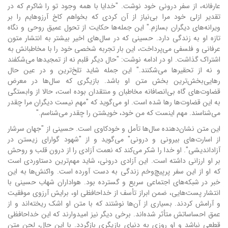
عارفانه، از سفر درونی خود نوشت. "خدایا با همه وجود تو را شاکرم که در
تقدیر ازلی خود مرا بی‌نیاز از آن کردی که بخواهم کاخ آرزوهایم را بر
ویرانه‌های دیگران بسازم." این جمله‌ها حکایت از تحول عمیق روحی و نگاه
تازه او به زندگی دارد. حسینی که در سال‌های اخیر بیشتر به انتشار متون
عرفانی و فلسفی می‌پرداخت، این بار تجربه شخصی خود را با مخاطبانش به
اشتراک گذاشت. او در ادامه نوشت: "حال دیگر قلبم نه از تمجیدها می‌شکفند
و نه از تحقیرها می‌شکنند." این جمله شاید تلخ‌ترین و در عین حال
رهایی‌بخش‌ترین بخش متن او باشد. بازیگری که سال‌ها در معرض
قضاوت‌های گاه بی‌انصافانه مخاطبان و منتقدان بوده است، حالا از وابستگی
به این قضاوت‌ها رها شده است. او می‌گوید که "مهم نیست دیگران مرا چقدر
می‌شناسند. مهم اینست که من خود، خویشتن را چقدر می‌شناسم."
این متن نشان‌دهنده سال‌ها تأمل و خودکاوی است. حسینی از "جهان سرشار
از اسارت‌های بیرونی و درونی" می‌گوید و از "شهود گوارای زیستن در
آزاداندیشی". او خدا را شکر می‌کند که نعمت آزادی را از درون قلب و روحش
بر او ارزانی داشته است. این آزادی درونی، شاید مهم‌ترین دستاوردی است
که او از این سفر پرپیچ‌وخم زندگی به دست آورده است. واکنش‌ها به این
خبر در شبکه‌های اجتماعی سریع و گسترده بود. هواداران شهاب حسینی با
انتشار پست‌هایی، ضمن ابراز تأسف از خداحافظی او، برایش آرزوی موفقیت
و آرامش کردند. بسیاری از آن‌ها نوشتند که با متن او اشک ریخته‌اند و از
عمق احساساتش متأثر شده‌اند. برخی دیگر نیز امیدوارند که این خداحافظی
قطعی نباشد و او روزی به دنیای بازیگری بازگردد. با این حال، لحن متن