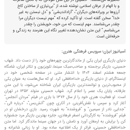
و با الهام از عرفان اسلامی نوشته شده، از "بی‌نیازی از ساختن کاخ
آرزوها بر ویرانه‌های دیگران"، "آزاداندیشی" و "دل نبستن به غیر
خدا" سخن گفته است. او تأکید کرده که "مهم نیست دیگران مرا
چقدر می‌شناسند. مهم اینست که من خود، خویشتن را چقدر
می‌شناسم." این متن نشان‌دهنده تغییر نگاه این هنرمند به زندگی و
حرفه‌اش است.
آسیانیوز ایران؛ سرویس فرهنگی هنری:
دنیای بازیگری ایران یکی از ماندگارترین چهره‌های خود را از دست داد. شهاب
حسینی، بازیگر برجسته و صاحب‌سبک سینما، تلویزیون و تئاتر ایران، شامگاه
جمعه هشتم اسفند ۱۴۰۴ با انتشار متنی در صفحه شخصی خود در
اینستاگرام، از دنیای بازیگری خداحافظی کرد. او که سال‌هاست به عنوان یکی
از محبوب‌ترین و توانمندترین بازیگران ایران شناخته می‌شود، با این متن
عارفانه، پایان یک عصر را اعلام کرد. شهاب حسینی متولد ۱۳۵۲ در تهران
است. او فعالیت هنری خود را از سال ۱۳۷۶ با بازی در فیلم "مردان آنجلس"
آغاز کرد و سپس با نقش‌آفرینی در آثاری چون "آتش‌بس"، "درباره الی"،
"جدایی نادر از سیمین" و "فروشنده" به شهرت رسید. بازی درخشان او در
فیلم "فروشنده" به کارگردانی اصغر فرهادی، جایزه بهترین بازیگر مرد جشنواره
کن را برایش به ارمغان آورد و نامش را در جهان سینما ماندگار کرد. اما متن
خداحافظی حسینی، فراتر از یک اطلاعیه ساده بود. او با زبانی شاعرانه و