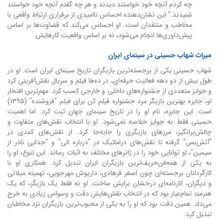
چه کردم آنچه خود خواستند دیدند و هر چه گفتم آنچه خود خواستند
شنیدند." این نشان‌دهنده احساس ناامیدی از برقراری ارتباط واقعی با
مخاطب و منتقدان است. او احساس می‌کند که قضاوت‌ها بر اساس
پیش‌داوری‌ها انجام می‌شود، نه بر اساس واقعیت کارهایش.
میراث شهاب حسینی در سینمای ایران
شهاب حسینی یکی از برجسته‌ترین بازیگران تاریخ سینمای ایران است. او در
طول بیش از دو دهه فعالیت حرفه‌ای، در ده‌ها فیلم و سریال نقش‌آفرینی کرد
و جوایز متعددی از جشنواره‌های داخلی و خارجی کسب کرد. مهم‌ترین افتخار
او، جایزه بهترین بازیگر مرد جشنواره فیلم کن برای فیلم "فروشنده" (۱۳۹۵)
است. این جایزه، نام او را در تاریخ سینمای جهان ثبت کرد. اما اهمیت
حسینی فقط به جوایز خلاصه نمی‌شود. او با انتخاب نقش‌های متفاوت و
چالش‌برانگیز، مرزهای بازیگری را جابه‌جا کرد. از نقش‌های کمدی در
"آتش‌بس" گرفته تا نقش‌های دراماتیک در "درباره الی" و "جدایی نادر از
سیمین"، او توانایی خود را در ژانرهای مختلف به اثبات رساند. این تنوع، او را
به یکی از همه‌فن‌حریف‌ترین بازیگران ایران تبدیل کرد. همکاری او با
کارگردانان برجسته‌ای چون اصغر فرهادی، داریوش مهرجویی، تهمینه میلانی
و دیگران، کارنامه‌ای درخشان برایش ساخت. او نه فقط یک بازیگر، که یک
هنرمند تمام‌عیار بود که در انتخاب نقش‌هایش دقت و وسواس زیادی به خرج
می‌داد. همین دقت بود که او را به یکی از محبوب‌ترین بازیگران نزد مخاطبان
تبدیل کرد.