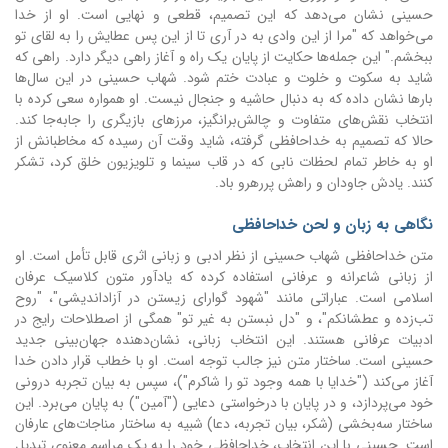
حسینی نشان می‌دهد که این تصمیم، قطعی و نهایی است. او از خدا
می‌خواهد که "مرا از این وادی به در آری تا از این پس عطایش را به لقای تو
ببخشم." این جمله‌ها حکایت از پایان یک راه و آغاز راهی دیگر دارد. راهی که
شاید به سکوت و خلوت و عبادت ختم شود. شهاب حسینی در این سال‌ها
بارها نشان داده که به دنبال حاشیه و جنجال نیست. او همواره سعی کرده با
انتخاب نقش‌های متفاوت و چالش‌برانگیز، مرزهای بازیگری را جابه‌جا کند.
حالا که تصمیم به خداحافظی گرفته، شاید وقت آن رسیده که مخاطبانش از
او به خاطر تمام لحظات نابی که در قاب سینما و تلویزیون خلق کرد، تشکر
کنند. یادش جاودان و راهش پررهرو باد.
نگاهی به زبان و لحن خداحافظی
متن خداحافظی شهاب حسینی از نظر ادبی و زبانی اثری قابل تأمل است. او
از زبانی شاعرانه و عرفانی استفاده کرده که یادآور متون کلاسیک عرفان
اسلامی است. عباراتی مانند "شهود گوارای زیستن در آزاداندیشی"، "روح
تب‌زده و عطشانکم"، و "دل نبستن به غیر تو" همگی از اصطلاحات رایج در
ادبیات عرفانی هستند. این انتخاب زبانی، نشان‌دهنده جهان‌بینی جدید
حسینی است. ساختار متن نیز جالب توجه است. او با خطاب قرار دادن خدا
آغاز می‌کند ("خدایا با همه وجود تو را شاکرم")، سپس به بیان تجربه درونی
خود می‌پردازد، و در پایان با درخواستی دعایی ("آمین") به پایان می‌برد. این
ساختار سه‌بخشی (شکر، بیان تجربه، دعا) شبیه به ساختار مناجات‌های عارفان
است. حسینی با این انتخاب، خداحافظی خود را به یک مراسم معنوی تبدیل