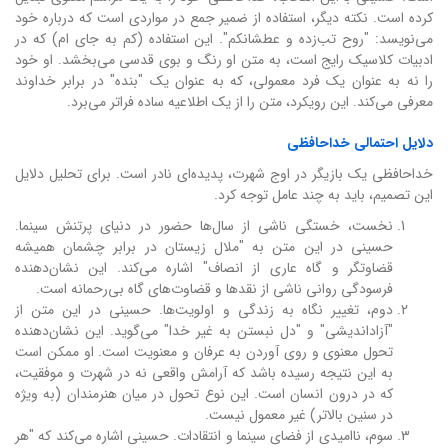
کرده است. نکته دیگر، استفاده از ضمیر جمع در مواردی است که درباره خود
می‌نویسد: "روح تب‌زده و عطشانکم". این استفاده (کم به جای ام) که در
ادبیات کلاسیک رایج است، به متن او رنگ و بوی قدسی می‌بخشد. او خود
را نه به عنوان یک فرد معمولی، که به عنوان یک "بنده" در برابر خداوند
معرفی می‌کند. این رویکرد، متن را از یک اطلاعیه ساده فراتر می‌برد.
دلایل احتمالی خداحافظی
خداحافظی یک بازیگر در اوج شهرت، پدیده‌ای نادر است. برای تحلیل دلایل
این تصمیم، باید به چند عامل توجه کرد.
نخست، خستگی ناشی از سال‌ها حضور در دنیای پرتنش سینما.
حسینی در این متن به "ملال زیستان در برابر چشمان همیشه
قضاوتگر و گاه عاری از انصاف" اشاره می‌کند. این نشان‌دهنده
فرسودگی روانی ناشی از نقدها و قضاوت‌های گاه بی‌رحمانه است.
دوم، تغییر نگاه به زندگی و اولویت‌ها. حسینی در این متن از
"آزاداندیشی" و "دل نبستن به غیر خدا" می‌گوید. این نشان‌دهنده
تحول معنوی و روی آوردن به عرفان و معنویت است. او ممکن است
به این نتیجه رسیده باشد که آرامش واقعی نه در شهرت و موفقیت،
که در درون انسان است. این نوع تحول در میان هنرمندان (به ویژه
در سنین بالاتر) غیر معمول نیست.
سوم، ناامیدی از فضای سینما و انتقادات. حسینی اشاره می‌کند که "هر