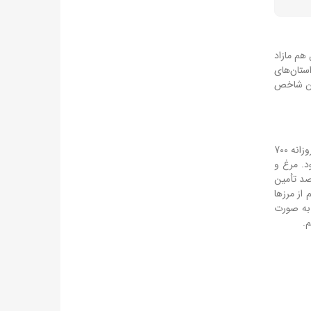
هم مازاد
ستان‌های
این شاخص
از ابتدای جنگ تا کنون روزانه 400 تا 450 تن مرغ به تهران می‌آید و نیاز تهران تأمین می‌شود؛ این در حالی است که تا قبل از شرایط کنونی کشور، روزانه 700
ود.
مرغ و
رصد تأمین
م از مرزها
 به صورت
م.