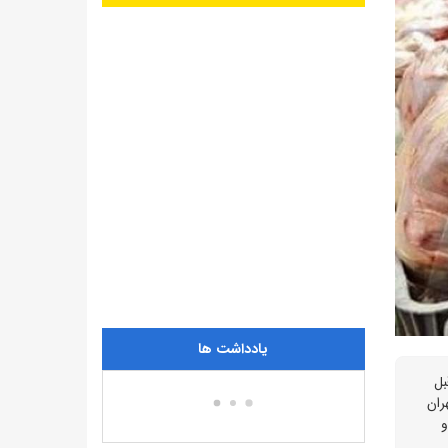
یادداشت ها
بل
ران
و