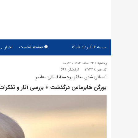
جمعه
۱۶ اَمرداد ۱۴۰۵
صفحه نخست
اخبار
یکشنبه / ۲۴ اسفند ۱۴۰۴ / ۰۰:۵۶
کد خبر: 37338
گزارشگر: 548
آسمانی شدن متفکر برجستهٔ آلمانی معاصر
یورگن هابرماس درگذشت + بررسی آثار و تفکرات