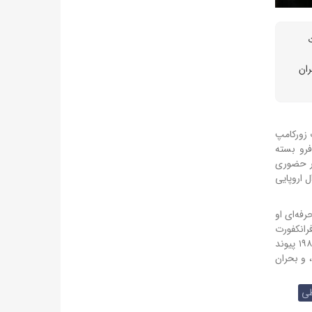
 شهرت
ران
 زورکامپ
هان فرو بسته
ور حضوری
ل اروپایی
حرفه‌ای او
فرانکفورت
شهرت جهانی هابرماس بیش از همه با آثاری چون «دگرگونی ساختاری حوزهٔ عمومی» در سال ۱۹۶۲ و «نظریهٔ کنش ارتباطی» در سال ۱۹۸۱ پیوند
 و بحران
طی