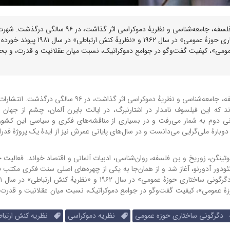
یورگن هابرماس، متفکر برجستهٔ آلمانی که آثارش دهه‌ها بر فلسفه، جامعه‌شناسی و نظریهٔ دموکراسی اثر گذاشت، در ۹۶ سالگی درگذشت.
جهانی هابرماس بیش از همه با آثاری چون «دگرگونی ساختاری حوزهٔ عمومی» در سال ۱۹۶۲ و «نظریهٔ کنش ارتباطی» در سال ۱۹۸۱ پیوند خورده
 عمومی»، کیفیت گفت‌وگو در جوامع دموکراتیک، نسبت میان عقلانیت و قدرت، و بح
‌شناسی و نظریهٔ دموکراسی اثر گذاشت، در ۹۶ سالگی درگذشت.
انتشارات
 هابرماس روز شنبه ۲۳ اسفند ۱۴۰۴ اعلام کردند که این فیلسوف نامدار در اشتارنبرگ، در ایالت بایرن آلمان، چشم از ج
انی دوم به شمار می‌رفت و در بسیاری از مناقشه‌های فکری و سیاسی این کش
ی دوبارهٔ ملی‌گرایی می‌دانست و در سال‌های پایانی عمرش نیز از ایدهٔ یک پروژهٔ فدرا
شگاه‌های گوتینگن، زوریخ و بن فلسفه، روان‌شناسی، ادبیات آلمانی و اقتصاد خواند. فعالیت 
ر نظر تئودور آدورنو، آغاز شد و از همان‌جا به یکی از چهره‌های اصلی سنت فکری مکتب 
زهٔ عمومی»، کیفیت گفت‌وگو در جوامع دموکراتیک، نسبت میان عقلانیت و قدرت،
دگرگونی ساختاری حوزه عمومی
نظریه دموکراسی
نظریه کنش ارتبا