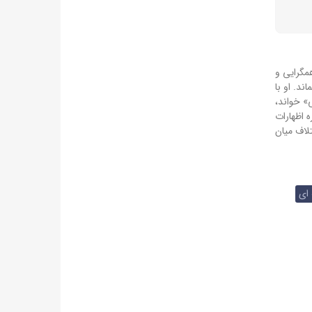
یمان نظامی «در حال همگرایی و
ماند.
او با
» خواند،
ه اظهارات
لاف میان
ای