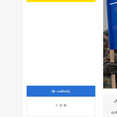
یادداشت ها
«در حال
وری