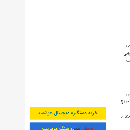
ید
انی
بت
تی
ان «جانشین» و «رهبر آینده» یاد کرده‌اند. کیم جو ئه ۱۳ ساله که از سال ۲۰۲۲ به تدریج
خرید دستگیره دیجیتال هوشمند
ری از
فروش عمده سنگ مرمریت