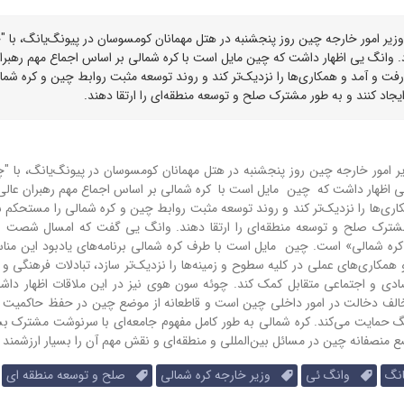
ر امور خارجه چین روز پنجشنبه در هتل مهمانان کومسوسان در پیونگ‌یانگ، با "
. وانگ یی اظهار داشت که چین مایل است با کره‌ شمالی بر اساس اجماع مهم رهبرا
رفت و آمد و همکاری‌ها را نزدیک‌تر کند و روند توسعه مثبت روابط چین و کره شمال
اد کنند و به طور مشترک صلح و توسعه منطقه‌ای را ارتقا دهند.
امور خارجه چین روز پنجشنبه در هتل مهمانان کومسوسان در پیونگ‌یانگ، با "
 اظهار داشت که چین مایل است با کره‌ شمالی بر اساس اجماع مهم رهبران عال
اری‌ها را نزدیک‌تر کند و روند توسعه مثبت روابط چین و کره شمالی را مستحکم سا
شترک صلح و توسعه منطقه‌ای را ارتقا دهند.
وانگ یی گفت که امسال شصت و
ه شمالی» است. چین مایل است با طرف کره‌ شمالی برنامه‌های یادبود این مناس
 همکاری‌های عملی در کلیه سطوح و زمینه‌ها را نزدیک‌تر سازد، تبادلات فرهنگی و 
صادی و اجتماعی متقابل کمک کند.
چوئه سون هوی نیز در این ملاقات اظهار داشت
خالف دخالت در امور داخلی چین است و قاطعانه از موضع چین در حفظ حاکمیت 
گ حمایت می‌کند. کره شمالی به طور کامل مفهوم جامعه‌ای با سرنوشت مشترک بش
 منصفانه چین در مسائل بین‌المللی و منطقه‌ای و نقش مهم آن را بسیار ارزشمند م
نگ
وانگ ئی
وزیر خارجه کره شمالی
صلح و توسعه منطقه ای