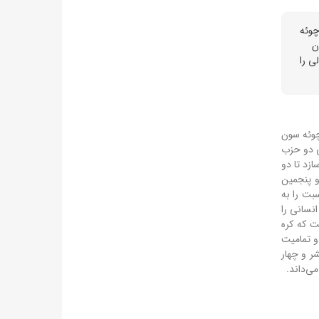
چوئه
ن
ی را
چوئه سون
ی دو حزب
زد تا دو
 پنجمین
بت را به
انسانی را
 که کره‌
و تمامیت
ر و چهار
ی‌داند.