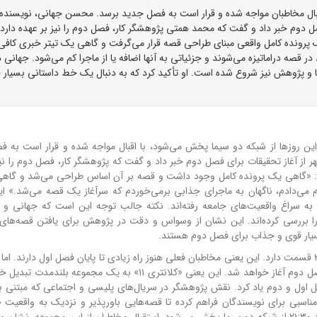
می‌شود، با اقبال مخاطبان مواجه شده و قرار است به فصل جدید برسد. محسن جهانی، نویسنده
فصل دوم خبر داد و گفت که محمد همتی پژوهشگر کار، فصل دوم را نیز بر عهده دارد
ک پرونده کامل واقعی مبنای طراحی قصه قرار می‌گرفت و گاهی یک تیتر خبری کافی
ر قصه دراماتیزه می‌شوند و جزئیاتی به آنها اضافه یا از ماجرا کم می‌شود. جهانی د
و پژوهش نیز شروع شده است. او تأکید کرد که به دنبال یک خط داستانی بسیار 
ال «کلانتری ۱۱»؛ این مجموعه که این روزها از شبکه دو سیما پخش می‌شود، با اقبال مواجه شده و قرار است 
 از آغاز تحقیقات برای فصل دوم خبر داد و گفت که پژوهشگر کار، فصل دوم را نیز
اد: «گاهی یک پرونده کامل وجود داشت و قصه بر آن اساس طراحی می‌شد و گاهی
ام می‌دادم، ناگهان به ماجرای جذابی برمی‌خوردم که سرآغاز یک قصه می‌شد.» ای
ه سراغ واقعیت‌های جامعه رفته‌اند. نکته جالب توجه این است که جهانی و
 را بررسی کرده‌اند. این نشان از وسواس و دقت در پژوهش برای یافتن قصه‌های
بسیار قوی و جذاب برای فصل دوم هستند.
فصل اول سریال «کلانتری ۱۱» که شامل فاز یک و دو می‌شود، ۳۶ قسمت دارد. این یعنی مخاطبان فعلی هنوز راه زیادی تا پایان فصل اول دار
این است که پس از اتمام فصل اول، پروسه نگارش و ساخت فصل دوم آغاز خواهد شد. این یعنی «کلانتری ۱۱» به یک مج
ل و دوم یاد کرد. نقش پژوهشگر در سریال‌های پلیسی و اجتماعی که مبتنی ب
سبی برای نویسندگان فراهم کرده تا قصه‌هایی باورپذیر و نزدیک به واقعیت خ