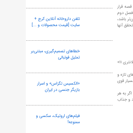
قصه قرار
ی فصل دوم
تلفن داروخانه آنلاین کرج +
تر باشد،
سایت [قیمت محصولات و ...]
تحقق آنها
خطاهای تصمیم‌گیری، مبتنی‌بر
تمثیل فوتبالی
نخستین چالش، حفظ کیفیت است. تجربه نشان داده که بسیاری از سریال‌های ایرانی در فصل‌های بعدی دچار افت کیفی می‌شوند. آیا «کلانتری ۱۱»
ی تازه و
سیار قوی
«الکسیس تگزاس» و اسرار
بازیگر جنسی در ایران
گر به هر
د و جذاب
فیلم‌های اروتیک، سکسی و
ممنوعه!