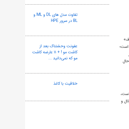
تفاوت مدل های DL و ML و
BL در سرور HPE
اف»
عفونت وحشتناک بعد از
 است؛
کاشت مو ! + ۱۱ عارضه کاشت
مو که نمی‌دانید ...
حال
خلاقیت با کاغذ
 است،
نقاشی را به سبک رئال و