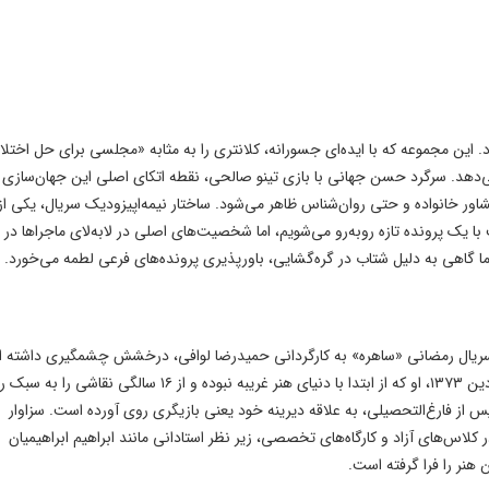
 پخش می‌شود. این مجموعه که با ایده‌ای جسورانه، کلانتری را به مثابه «مجلسی برای حل اختل
 می‌دهد. سرگرد حسن جهانی با بازی تینو صالحی، نقطه اتکای اصلی این جهان‌سازی
ور خانواده و حتی روان‌شناس ظاهر می‌شود. ساختار نیمه‌اپیزودیک سریال، یکی از
 یک پرونده تازه روبه‌رو می‌شویم، اما شخصیت‌های اصلی در لابه‌لای ماجراها در 
اما گاهی به دلیل شتاب در گره‌گشایی، باورپذیری پرونده‌های فرعی لطمه می‌خورد.
ا با ایفای نقش در سریال رمضانی «ساهره» به کارگردانی حمیدرضا لوافی، درخشش چشمگیری داشته
مسیر حرفه‌ای جالبی را پشت سر گذاشته است. متولد ۹ فروردین ۱۳۷۳، او که از ابتدا با دنیای هنر غریبه نبوده و از ۱۶ سالگی 
پس از فارغ‌التحصیلی، به علاقه دیرینه خود یعنی بازیگری روی آورده است. سزاوار
 کلاس‌های آزاد و کارگاه‌های تخصصی، زیر نظر استادانی مانند ابراهیم ابراهیمیان
 هنر را فرا گرفته است.