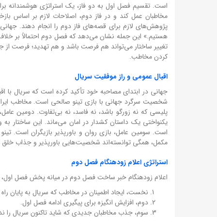
است. تقسیم فصل اول به دو فاز، یک استراتژی هوشمندانه بر
مخاطبان عمل کند و در فاز دوم، اصلاحات لازم بر اساس بازخ
پژوهش‌های لازم برای قصه‌های فاز دوم را انجام دهند. جها
هستیم.» این جمله نشان می‌دهد که فصل دوم احتمالاً بر خلاف
تغییر ساختار می‌تواند هم فرصت باشد و هم تهدید؛ فرصت از 
کردن مخاطب.
اقبال عمومی و راز موفقیت سریال
جهانی در ابتدای مصاحبه خود تأکید کرده است که سریال با اقب
شخصیت سرگرد جهانی با بازی تینو صالحی است. مخاطب ایران
پلیسی که نه زورگو باشد، نه فاسد، نه بی‌تفاوت. دومین عامل
یکنواختی یک داستان کشدار در امان می‌ماند. این ساختار به 
است. سومین عامل، بازی روان و باورپذیر بازیگران است. تین
مکمل، همگی توانسته‌اند شخصیت‌هایی باورپذیر و جذاب خلق ک
استراتژی اعلام زودهنگام فصل دوم
اعلام زودهنگام خبر ساخت فصل دوم در میانه پخش فصل اول، یک 
نخست، ایجاد اطمینان در مخاطب که سریال به پایان راه
دوم، افزایش انگیزه برای پیگیری ادامه فصل اول.
سوم، جذب مخاطبان جدیدی که شاید تاکنون سریال را ندیده‌