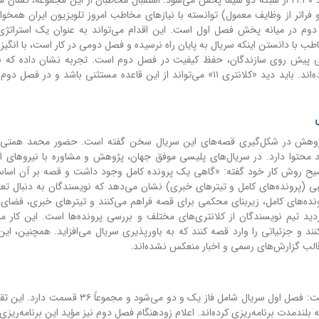
سریال «کلانتری ۱۱» محصول مرکز سیمرغ است و هر شب حدود ۲۱:۳۰ از شبکه دو سیما پخش می‌شود. استقبال مخاطبان از این مجموعه،
 فراتر از وظایف معمول) توانسته با نیازهای مخاطب امروز تلویزیون ایران همخوا
دوم در میانه پخش فصل اول است. این اقدام می‌تواند به عنوان یک استراتژی 
 با دانستن اینکه سریال به پایان راه نرسیده و فصل دومی در کار است، با انگیز
لی پیش روی سازندگان، حفظ کیفیت در فصل دوم است. تجربه نشان داده که ب
سریال‌های موفق ایرانی در فصل‌های بعدی دچار افت کیفی شده‌اند. باید دید «کلانتری ۱۱» می‌تواند از این قاعده مستثنی باشد و
ی ۱۱»، به صراحت از نقش پژوهش در شکل‌گیری قصه‌های این سریال سخن گفته است. حضور محمد همت
 محتوا دارد. در سریال‌های پلیسی موفق جهان، پژوهش و مشاوره با نیروهای ا
وضیح روش کار خود گفته: «گاهی یک پرونده کامل وجود داشت و قصه بر آن اس
بی (پرونده‌های کامل و تیترهای خبری) نشان می‌دهد که نویسندگان به دنبال تعا
نده‌های کامل، زیربنای محکمی برای قصه فراهم می‌کنند و تیترهای خبری، فضای ل
زدید تیم نویسندگان از کلانتری‌های مختلف و بررسی پرونده‌ها است. این کار می
 و جزئیاتی را وارد قصه کنند که به باورپذیری سریال می‌افزاید. همچنین، این 
قالب گزارش‌های رسمی و اخبار منعکس نشده‌اند.
جهانی در این مصاحبه به یک نکته ساختاری مهم اشاره کرده است: فصل اول سریال شامل فاز یک و دو می
بلندمدت برنامه‌ریزی کرده‌اند. اعلام زودهنگام فصل دوم نیز مؤید این برنامه‌ریز