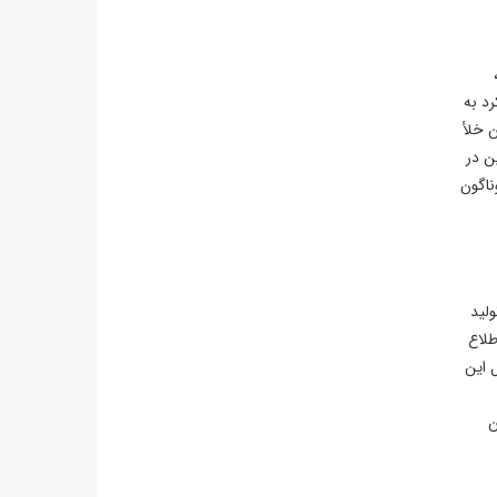
رد به
کردن این خلأ
ین در
ناگون
لید
طلاع
 این
ن