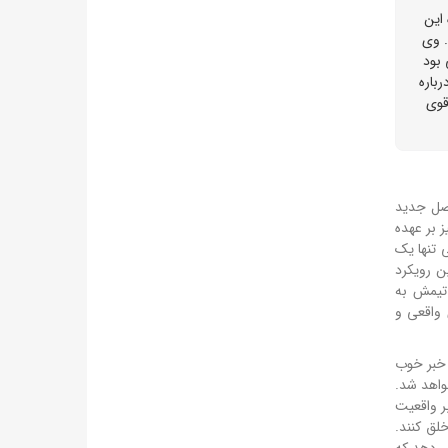
 این
. وی
 بود
رباره
قوی
به فصل جدید
 بر عهده
 تنها یک
ن رویکرد
 تیمش به
 واقعی و
ند. اما خبر خوب
موعه بلندمدت تبدیل خواهد شد.
ر واقعیت
لق کنند.