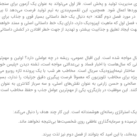
ای مدیریت تولید و پخش است. فاز اول می‌تواند به عنوان یک آزمون برای سن
وردها اعمال شود. همچنین، این تقسیم‌بندی به تیم تولید فرصت می‌دهد تا بین
نی در مورد فصل دوم گفته: «به دنبال یک خط داستانی بسیار قوی و جذاب برای
 فصل اول که ماهیت اپیزودیک دارد، دارای یک خط داستانی اصلی و ممتد خواهد 
جهت ایجاد تعلیق و جذابیت بیشتر، و تهدید از جهت خطر افتادن در کشش داستان
ال مواجه شده است. این اقبال عمومی، ریشه در چه عواملی دارد؟ اولین و مهم‌تر
ی که سال‌هاست با اخبار فساد و بی‌عدالتی مواجه است، تشنه دیدن «پلیس خ
، ساختار نیمه‌اپیزودیک سریال است. مخاطب هر شب با یک پرونده تازه روبرو می‌
ویژه برای مخاطب تلویزیون که معمولاً فرصت پیگیری دقیق جزئیات را ندارد، بسی
و صالحی و حسن زارعی به عنوان نقش‌های اصلی، و سه سرباز کلانتری به عنوان
نند. این موفقیت در بازیگری، یکی از مهم‌ترین عوامل جذب و حفظ مخاطب است.
استراتژی رسانه‌ای هوشمندانه است. این کار چند هدف را دنبال می‌کند:
 نرسیده و سرمایه‌گذاری عاطفی روی شخصیت‌ها بی‌نتیجه نخواهد ماند.
اند، با این امید که بتوانند از فصل دوم نیز لذت ببرند.