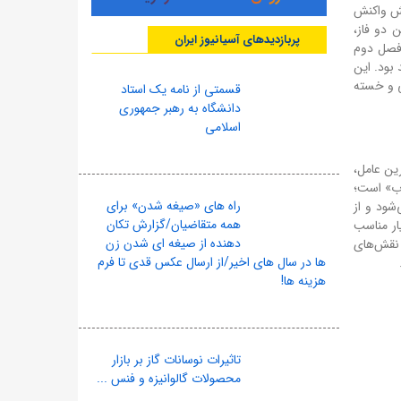
جش واکنش
 دو فاز،
پربازدیدهای آسیانیوز ایران
 فصل دوم
بود. این
ی و خسته
قسمتی از نامه یک استاد
دانشگاه به رهبر جمهوری
اسلامی
ین عامل،
وب» است؛
راه های «صیغه شدن» برای
شود و از
همه متقاضیان/گزارش تکان
ار مناسب
دهنده از صیغه ای شدن زن
 نقش‌های
ها در سال های اخیر/از ارسال عکس قدی تا فرم
هزینه ها!
تاثیرات نوسانات گاز بر بازار
محصولات گالوانیزه و فنس ...