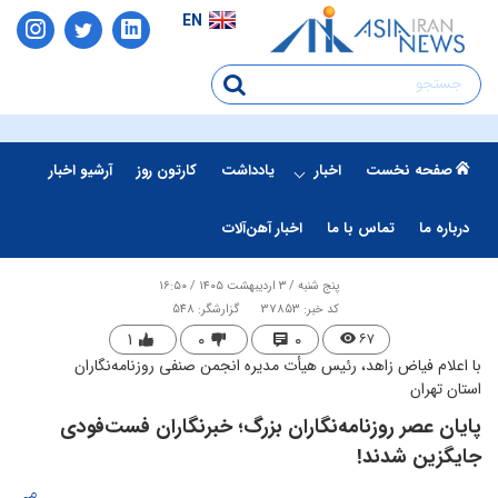
EN
صفحه نخست
اخبار
یادداشت
کارتون روز
آرشیو اخبار
درباره ما
تماس با ما
اخبار آهن‌آلات
پنج شنبه / ۳ اردیبهشت ۱۴۰۵ / ۱۶:۵۰
کد خبر: 37853
گزارشگر: 548
۱
۰
۰
۶۷
با اعلام فیاض زاهد، رئیس هیأت مدیره انجمن صنفی روزنامه‌نگاران
استان تهران
پایان عصر روزنامه‌نگاران بزرگ؛ خبرنگاران فست‌فودی
جایگزین شدند!