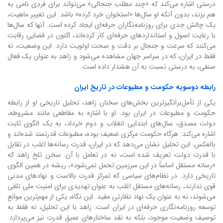
درستی اشاره می‌کند که «چند مطلب جنجالی» می‌تواند برای فردی نامی به
هم بزند، بدون آنکه او سال‌ها «استخوان خرد کرده» باشد. این تغییر ماهیت،
یک چالش جدی برای روزنامه‌نگاران حرفه‌ای ایجاد کرده است. آنها که سال‌ها
با رعایت اصول و استانداردهای حرفه‌ای کار کرده‌اند، اکنون در فضایی رقابت
می‌کنند که سرعت و جنجال بر دقت و صحت اولویت دارد. این وضعیت، نه
فقط در ایران، که در سراسر جهان مشاهده می‌شود و زاهد به عنوان یک فعال
صنفی، به درستی نسبت به آن هشدار داده است.
رابطه دوسویه حکومت و مطبوعات در تاریخ ایران
یکی از تأمل‌برانگیزترین بخش‌های سخنان زاهد، تحلیل تاریخی او از رابطه
حکومت و مطبوعات در ایران بود. او با اشاره به مقاطعی مانند مشروطه،
دولت مصدق، سال‌های ابتدایی انقلاب و دوم خرداد، به یک الگوی ثابت
اشاره می‌کند: هرگاه حکومت مرکزی ضعیف بوده، مطبوعات قدرتمند شده‌اند و
بالعکس. این تحلیل نشان می‌دهد که در ایران، قدرت رسانه‌ها اغلب در تقابل
با قدرت دولت تعریف شده است، نه در تعامل با آن. سخن تلخ زاهد که
«رسانه مستقل اساساً در این سرزمین تحمل نمی‌شود»، ریشه در همین الگوی
تاریخی دارد. در نظام‌های سیاسی که تمرکز قدرت بالاست و نهادهای مدنی
قوی ندارند، رسانه‌های مستقل اغلب به عنوان تهدیدی برای امنیت ملی تلقی
می‌شوند، نه به عنوان یک نهاد نظارتی مفید. این نگاه، یکی از مهم‌ترین موانع
توسعه روزنامه‌نگاری حرفه‌ای در ایران است. زاهد با این تحلیل، نه فقط به
توصیف وضعیت موجود، بلکه به نقد ساختارهای عمیق قدرت نیز می‌پردازد.