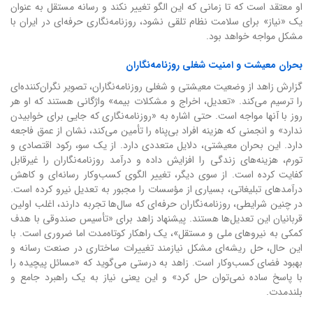
او معتقد است که تا زمانی که این الگو تغییر نکند و رسانه مستقل به عنوان
یک «نیاز» برای سلامت نظام تلقی نشود، روزنامه‌نگاری حرفه‌ای در ایران با
مشکل مواجه خواهد بود.
بحران معیشت و امنیت شغلی روزنامه‌نگاران
گزارش زاهد از وضعیت معیشتی و شغلی روزنامه‌نگاران، تصویر نگران‌کننده‌ای
را ترسیم می‌کند. «تعدیل، اخراج و مشکلات بیمه» واژگانی هستند که او هر
روز با آنها مواجه است. حتی اشاره به «روزنامه‌نگاری که جایی برای خوابیدن
ندارد» و انجمنی که هزینه افراد بی‌پناه را تأمین می‌کند، نشان از عمق فاجعه
دارد. این بحران معیشتی، دلایل متعددی دارد. از یک سو، رکود اقتصادی و
تورم، هزینه‌های زندگی را افزایش داده و درآمد روزنامه‌نگاران را غیرقابل
کفایت کرده است. از سوی دیگر، تغییر الگوی کسب‌وکار رسانه‌ای و کاهش
درآمدهای تبلیغاتی، بسیاری از مؤسسات را مجبور به تعدیل نیرو کرده است.
در چنین شرایطی، روزنامه‌نگاران حرفه‌ای که سال‌ها تجربه دارند، اغلب اولین
قربانیان این تعدیل‌ها هستند. پیشنهاد زاهد برای «تأسیس صندوقی با هدف
کمکی به نیروهای ملی و مستقل»، یک راهکار کوتاه‌مدت اما ضروری است. با
این حال، حل ریشه‌ای مشکل نیازمند تغییرات ساختاری در صنعت رسانه و
بهبود فضای کسب‌وکار است. زاهد به درستی می‌گوید که «مسائل پیچیده را
با پاسخ ساده نمی‌توان حل کرد» و این یعنی نیاز به یک راهبرد جامع و
بلندمدت.