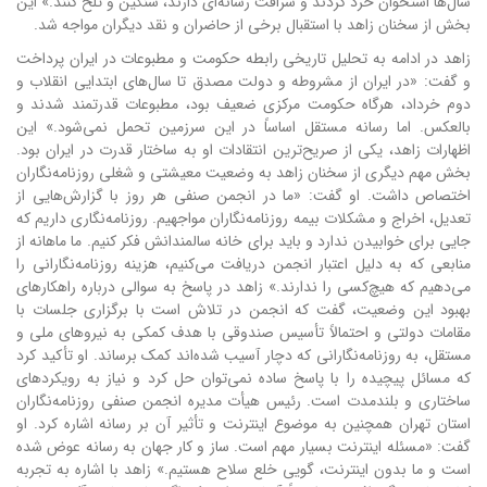
سال‌ها استخوان خرد کردند و شرافت رسانه‌ای دارند، سنگین و تلخ کنند.» این
بخش از سخنان زاهد با استقبال برخی از حاضران و نقد دیگران مواجه شد.
زاهد در ادامه به تحلیل تاریخی رابطه حکومت و مطبوعات در ایران پرداخت
و گفت: «در ایران از مشروطه و دولت مصدق تا سال‌های ابتدایی انقلاب و
دوم خرداد، هرگاه حکومت مرکزی ضعیف بود، مطبوعات قدرتمند شدند و
بالعکس. اما رسانه مستقل اساساً در این سرزمین تحمل نمی‌شود.» این
اظهارات زاهد، یکی از صریح‌ترین انتقادات او به ساختار قدرت در ایران بود.
بخش مهم دیگری از سخنان زاهد به وضعیت معیشتی و شغلی روزنامه‌نگاران
اختصاص داشت. او گفت: «ما در انجمن صنفی هر روز با گزارش‌هایی از
تعدیل، اخراج و مشکلات بیمه روزنامه‌نگاران مواجهیم. روزنامه‌نگاری داریم که
جایی برای خوابیدن ندارد و باید برای خانه سالمندانش فکر کنیم. ما ماهانه از
منابعی که به دلیل اعتبار انجمن دریافت می‌کنیم، هزینه روزنامه‌نگارانی را
می‌دهیم که هیچ‌کسی را ندارند.» زاهد در پاسخ به سوالی درباره راهکارهای
بهبود این وضعیت، گفت که انجمن در تلاش است با برگزاری جلسات با
مقامات دولتی و احتمالاً تأسیس صندوقی با هدف کمکی به نیروهای ملی و
مستقل، به روزنامه‌نگارانی که دچار آسیب شده‌اند کمک برساند. او تأکید کرد
که مسائل پیچیده را با پاسخ ساده نمی‌توان حل کرد و نیاز به رویکردهای
ساختاری و بلندمدت است. رئیس هیأت مدیره انجمن صنفی روزنامه‌نگاران
استان تهران همچنین به موضوع اینترنت و تأثیر آن بر رسانه اشاره کرد. او
گفت: «مسئله اینترنت بسیار مهم است. ساز و کار جهان به رسانه عوض شده
است و ما بدون اینترنت، گویی خلع سلاح هستیم.» زاهد با اشاره به تجربه