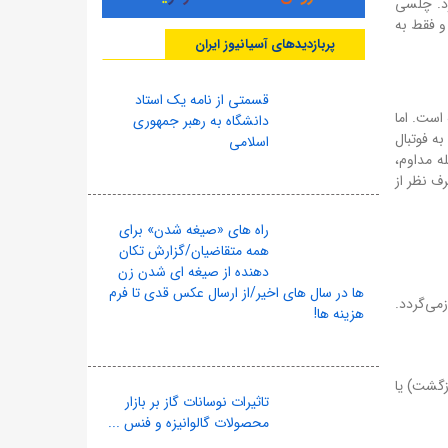
رد. چلسی
 و فقط به
پربازدیدهای آسیانیوز ایران
قسمتی از نامه یک استاد
 است. اما
دانشگاه به رهبر جمهوری
ه فوتبال
اسلامی
ه مداوم،
ف نظر از
راه های «صیغه شدن» برای
همه متقاضیان/گزارش تکان
دهنده از صیغه ای شدن زن
ها در سال های اخیر/از ارسال عکس قدی تا فرم
ج تیم را بازسازی می‌کند و در فصل دوم به جمع ۴ تیم برتر بازمی‌گردد.
هزینه ها!
زگشت) یا
تاثیرات نوسانات گاز بر بازار
محصولات گالوانیزه و فنس ...