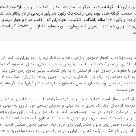
 برای ثبات گرفته بود، بار دیگر به صدر اخبار نقل و انتقالات مربیان بازگشته است. 
 تنها چند ماه پیش با چشمانداز یک پروژه ۶ ساله به خدمت گرفته شده بود، پس از ثبت یک رکورد شرم‌آور تاریخی از کار برکنار 
۳ بر صفر خانگی مقابل برایتون، هفتمین باخت دوران کوتاه او بود و رکورد ۱۲۳ ساله باشگاه را شکست. هواداران که از تغییر مداوم چهار سرم
سه سال اخیر به ستوه آمده‌اند، حالا تنها یک نام را بر زبان می‌رانند: ژاوی هرناندز. سرمربی اسطوره‌ای سابق بارسلونا که ا
.
 وقت یک بار، انفجار جدیدی رخ می‌دهد و ساختار تیم را از نو ویران می‌کند. این
ام روزنیور رسید. مردی که قرار بود با قرارداد بلندمدت ۶ ساله، آغازی بر عصر ثبات باشد، با ثبت رکوردی سیاه و تاریخی، تبدیل به سقوط‌
ذفی یا سقوط در جدول بود. او تیمش را به پنج شکست پیاپی بدون زدن حتی یک گ
این فاجع‌ای بو
داشتند، تیر خلاص بود. مدیران چلسی که هنوز خاطره استخدام گران‌قیمت گراهام پات
اه حل نیست.
 او که دو سال است هدایت تیمی را بر عهده نگرفته، با وسواس خاصی به دنبال 
 تمجید از میکل آرتتا، کد رمزی به تاد بولی و مدیران چلسی بود. ژاوی به خوبی می
مربیگری خود را در لندن جستجو می‌کند. اما یک سوال بزرگ در این میان وجود د
برابر شکست‌ها بسیار بی‌صبر و عجول هستند. آیا به ژاوی فرصت خواهند داد تا مان
ت برسد؟ فشار روی کالوم مک‌فارلین برای بازی جام حذفی بسیار سنگین است. اما م
اد بولی خواهش می‌کنند که برای اولین بار به یک مربی «فرصت ساختن» بدهد. آ