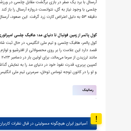
چلسی با وجود نیاز به گل، نتوانست دروازه آرسنال را باز کند و
دقیقه ۵۳ به دلیل اعتراض کارت زرد گرفت. این صعود، آرسنال را یک گام به قهرمانی در این جام نزدیک‌تر کرد.
کول پالمر از زمین فوتبال تا دنیای مد؛ هافبک چلسی امپراتوری
کول پالمر، هافبک چلسی و تیم ملی انگلیس، در حال ثبت شا
قصد دارد این علامت را بر روی محصولاتی از افترشیو و لواز
ما
کمپین بِربری، قدرت نفوذ خود در دنیای مد را به نمایش گذا
و او را در کانون توجه توماس توخل، سرمربی تیم ملی انگلیس، برای جام جهان
رسالینک
آسیانیوز ایران هیچگونه مسولیتی در قبال نظرات کاربران 