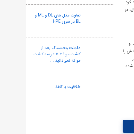
گلیس صعود کرد.
ل، در
تفاوت مدل های DL و ML و
BL در سرور HPE
او
عفونت وحشتناک بعد از
یش را
کاشت مو ! + ۱۱ عارضه کاشت
ر
مو که نمی‌دانید ...
 شده
خلاقیت با کاغذ