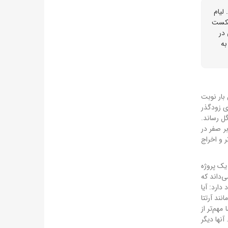
لیام
شد. شکست
ربی در
ز سال ۲۰۲۴ بیکار است، به
 بار نوبت
کننده‌ای زودگذر
ل رساند.
د که چلسی از سال ۱۹۱۲ (دوران ملکه ویکتوریا!) به خود ندیده بود. یک قرن انتظار برای دیدن چنین روزهای تاریکی. شکست ۳ بر صفر در
ر و اخراج
یک پروژه
‌داند که
ارد: آیا
ند آرتتا
هم‌تر از
نها دیگر