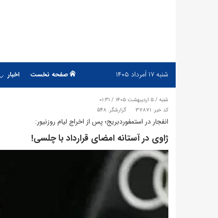
شنبه
۱۷ اَمرداد ۱۴۰۵
صفحه نخست
اخبار
شنبه / ۵ اردیبهشت ۱۴۰۵ / ۰۱:۳۱
کد خبر: 37871
گزارشگر: 548
​انفجار در استمفوردبریج؛ پس از اخراج لیام روزنیور:
ژاوی در آستانه امضای قرارداد با چلسی!