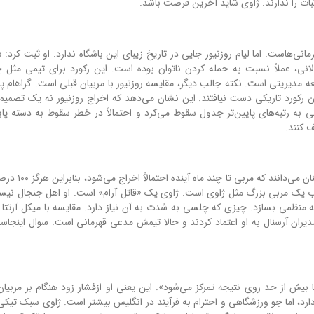
بات را ندارند. ژاوی شاید آخرین فرصت باشد.
لانی، عملاً نسبت به حمله کردن ناتوان بوده است. این رکورد برای تیمی مثل
دیریتی است. نکته جالب دیگر، مقایسه روزنیور با مربیان قبلی است. گراهام پات
ن رکورد تاریکی دست نیافتند. این نشان می‌دهد که اخراج روزنیور نه یک تصمیم 
به رتبه‌های پایین‌تر جدول سقوط می‌کرد و احتمالاً در خطر سقوط به دسته پایین
 کنند.
بی‌ثباتی در چلسی به یک بیماری مزمن تبدیل شده اس
جذب یک مربی بزرگ مثل ژاوی است. ژاوی یک «قاتل آرام» است. او اهل جنجال نیست
 منظمی بسازد. چیزی که چلسی به شدت به آن نیاز دارد. مقایسه با میکل آرتتا د
یران آرسنال به او اعتماد کردند و حالا تیمش مدعی قهرمانی است. سوال اینجاست:
بیش از حد روی نتیجه تمرکز می‌شود». این یعنی او ازفشار زود هنگام بر مربیان د
رد، اما جو ورزشگاهی و احترام به فرآیند در انگلیس بیشتر است. ژاوی سبک تیکی ت