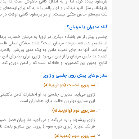
بارسلونا پیاده کرد، اما او به اندازه کافی باهوش است که ب
بازیکنانی مثل انزو فرناندز و کول پالمر را دارد که برای ایده‌ها
یک سیستم خاص متکی نیست. او در بارسلونا گاهی اوقات در بازی‌
گناه مدیران یا مربیان؟
چلسی بیش از هر باشگاه دیگری در اروپا به مربیان خسارت پرداخت
آیا تقصیر همیشه متوجه مربیان است؟ شاید مشکل اصلی فلسفه
آورده اند. آنها به جای قدرت دادن به یک مدیر ورزشی باتجربه
اعتماد به نفس مربیان را از بین می‌برد. ژاوی برای پذیرش ای
نتایج. بدون این تضمین، او عاقلانه است که از لندن دوری کند.
سناریوهای پیش روی چلسی و ژاوی
سناریوی نخست (خوش‌بینانه)
این سناریو بهترین حالت برای هواداران است.
سناریوی دوم (واقع‌بینانه)
ژاوی پیشنهاد را رد می‌کند و می‌گوید «تا پایان فصل ص
فرانک لمپارد (برای دوره سوم!) برود. این سناریو باعث ن
سناریوی سوم (بدبینانه)