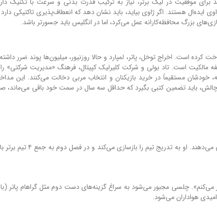
داند برای موفقیت در لیگ برتر، نیاز به ترکیب قدرت بدنی و سرعت با تکنیک دا
ی ژاوی ایده‌ال هستند. اگر ژاوی بیاید، باید نشان دهد که انعطاف‌پذیری تاکتیکی دارد
های بزرگ محافظه‌کارانه عمل می‌کرد، اما در انگلیس باید جسورتر باشد.
 کرده است. اخراج توخل، پاتر، لمپارد و حالا روزنیور، میلیون‌ها پوند ضرر داشته
 مالکیت است. تاد بولی و شرکت کلیرلیک کپیتال، فرهنگ «مدیریت شرکتی» را ب
، خودشان مستقیماً در خرید بازیکنان و انتخاب مربی دخالت می‌کنند. این مداخل
ن چالش، باید تضمین کتبی بگیرد که حداقل سه سال در سمت خود باقی می‌ماند، صر
ژاوی می‌آید. مدیران چلسی به او اختیارات کامل تاکتیکی می‌دهند. او به تدری
بر می‌کنم». چلسی مجبور می‌شود به سراغ گزینه‌های دست دوم مثل گراهام پاتر (با
اامیدی هواداران می‌شود.