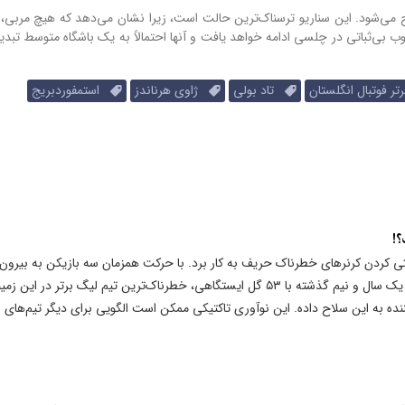
راج می‌شود. این سناریو ترسناک‌ترین حالت است، زیرا نشان می‌دهد که هیچ مربی
یوب بی‌ثباتی در چلسی ادامه خواهد یافت و آنها احتمالاً به یک باشگاه متوسط تبد
ر فوتبال انگلستان
تاد بولی
ژاوی هرناندز
استمفوردبریج
؟!
ثی کردن کرنرهای خطرناک حریف به کار برد. با حرکت همزمان سه بازیکن به بیرون
محوطه جریمه، ساختار تهاجمی آرسنال را بر هم زد. آرسنال در یک سال و نیم گذشته با ۵۳ گل ایستگاهی، خطرناک‌ترین تیم لیگ برتر در
 به این سلاح داده. این نوآوری تاکتیکی ممکن است الگویی برای دیگر تیم‌های 