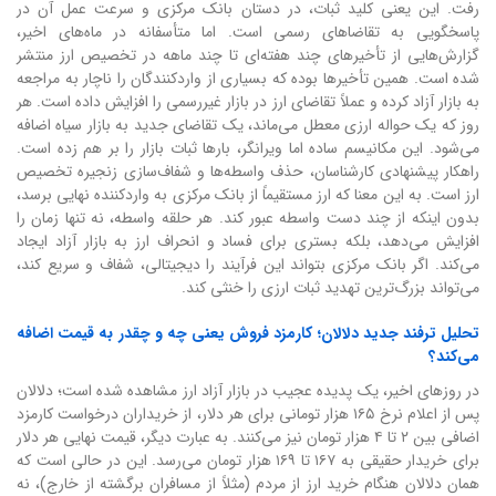
رفت. این یعنی کلید ثبات، در دستان بانک مرکزی و سرعت عمل آن در
پاسخگویی به تقاضاهای رسمی است. اما متأسفانه در ماه‌های اخیر،
گزارش‌هایی از تأخیرهای چند هفته‌ای تا چند ماهه در تخصیص ارز منتشر
شده است. همین تأخیرها بوده که بسیاری از واردکنندگان را ناچار به مراجعه
به بازار آزاد کرده و عملاً تقاضای ارز در بازار غیررسمی را افزایش داده است. هر
روز که یک حواله ارزی معطل می‌ماند، یک تقاضای جدید به بازار سیاه اضافه
می‌شود. این مکانیسم ساده اما ویرانگر، بارها ثبات بازار را بر هم زده است.
راهکار پیشنهادی کارشناسان، حذف واسطه‌ها و شفاف‌سازی زنجیره تخصیص
ارز است. به این معنا که ارز مستقیماً از بانک مرکزی به واردکننده نهایی برسد،
بدون اینکه از چند دست واسطه عبور کند. هر حلقه واسطه، نه تنها زمان را
افزایش می‌دهد، بلکه بستری برای فساد و انحراف ارز به بازار آزاد ایجاد
می‌کند. اگر بانک مرکزی بتواند این فرآیند را دیجیتالی، شفاف و سریع کند،
می‌تواند بزرگ‌ترین تهدید ثبات ارزی را خنثی کند.
تحلیل ترفند جدید دلالان؛ کارمزد فروش یعنی چه و چقدر به قیمت اضافه
می‌کند؟
در روزهای اخیر، یک پدیده عجیب در بازار آزاد ارز مشاهده شده است؛ دلالان
پس از اعلام نرخ ۱۶۵ هزار تومانی برای هر دلار، از خریداران درخواست کارمزد
اضافی بین ۲ تا ۴ هزار تومان نیز می‌کنند. به عبارت دیگر، قیمت نهایی هر دلار
برای خریدار حقیقی به ۱۶۷ تا ۱۶۹ هزار تومان می‌رسد. این در حالی است که
همان دلالان هنگام خرید ارز از مردم (مثلاً از مسافران برگشته از خارج)، نه