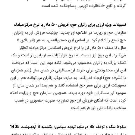
گرفته و تابع «انتظارات تورمی پساجنگ» شده است.
تسهیلات ویژه ارزی برای زائران حج: فروش ۵۰۰ دلار با نرخ مرکز مبادله
سازمان حج و زیارت در اطلاعیه‌ای جدید، جزئیات فروش ارز به زائران
حج تمتع را اعلام کرد. بر اساس این دستورالعمل، به هر زائر بالای ۵
سال، تا سقف ۵۰۰ دلار ارز با نرخ فروش اسکناس مرکز مبادله تعلق
می‌گیرد. این نرخ ارز نسبت به نرخ بازار آزاد بسیار پایین‌تر است و یک
کمک بزرگ به زائران محسوب می‌شود. نکته مهم این است که دریافت
این ارز، محدودیتی برای خرید ارز مسافرتی در همان سال (غیر همزمان
با تشرف حج) ایجاد نمی‌کند. به عبارت دیگر، زائران می‌توانند هم از این
تسهیلات ارزی برای سفر حج استفاده کنند و هم بعدا در همان سال، از
سهمیه ارز مسافرتی خود بهره ببرند. همچنین سازمان حج و زیارت اعلام
کرده است که امکان فروش ارز حج تمتع به صورت حضوری در شعب
منتخب بانک ملی نیز فراهم است.
سقوط سکه و توقف طلا در سایه تردید سیاسی: یکشنبه 6 اردیبهشت 1405
بازار ارز و طلا در اولین روز هفته با نوساناتی متناقض و کم‌سابقه مواجه