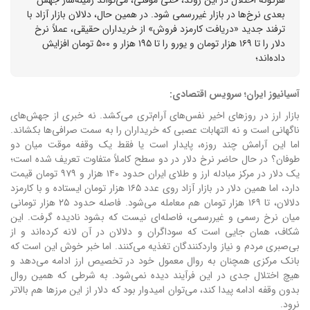
بعدی نرخ‌ها در بازار غیررسمی شود. در همین حال، دلالان بازار آزاد با
ترفند جدید «دریافت کارمزد فروش» از خریداران حقیقی، عملاً نرخ
دلار را تا ۱۶۹ هزار تومان و یورو را تا ۱۹۵ هزار و ۵۰۰ تومان افزایش
داده‌اند؛
آسیانیوز ایران؛ سرویس اقتصادی:
بازار ارز در روزهای اخیر نفس‌های آرام‌تری می‌کشد. نه خبری از جهش‌های
ناگهانی است و نه التهابات عصبی که خریداران را به سمت صرافی‌ها بکشاند.
اما این آرامش چند روزه، پایدار است یا فقط یک وقفه موقت میان دو
طوفان؟ در حال حاضر نرخ دلار در دو سطح کاملاً متفاوت تعریف شده است؛
یک دلار در مرکز مبادله ارز و طلای ایران حدود ۱۴۰ هزار و ۹۷۹ تومان قیمت
دارد، اما همین دلار در بازار آزاد روی عدد ۱۶۵ هزار تومان ایستاده و با کارمزد
دلالان، تا ۱۶۹ هزار تومان هم معامله می‌شود. فاصله حدود ۲۵ هزار تومانی
میان نرخ رسمی و غیررسمی، فاصله‌ای نیست که بشود نادیده گرفت. این
شکاف، همان جایی است که سوداگران و دلالان در آن لانه کرده‌اند و از
بی‌صبری مردم و نیاز واردکنندگان تغذیه می‌کنند. اما خبر خوش این است که
بانک مرکزی همچنان به روال معمول خود در تخصیص ارز ادامه می‌دهد و
هیچ اختلال جدی در این فرآیند دیده نمی‌شود. به شرطی که همین روال
بدون وقفه ادامه پیدا کند، می‌توان امیدوار بود که دلار از این مرزها هم بالاتر
نرود.