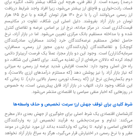
درصد) رسیده است. از نظر فنی، هرچه این شکاف بیشتر باشد، انگیزه برای
فساد، رانت‌خواری و قاچاق ارز بیشتر می‌شود، زیرا افراد واجد شرایط دریافت
ارز رسمی می‌توانند آن را با نرخ ۱۴۰ هزار تومان گرفته و با نرخ ۱۶۵ هزار
تومان در بازار آزاد بفروشند. دلیل اصلی این شکاف، تفاوت در مکانیسم
قیمت‌گذاری است. در مرکز مبادله، نرخ ارز بر اساس عرضه و تقاضای کنترل
شده و با مداخله مستقیم بانک مرکزی تعیین می‌شود. اما در بازار آزاد، نرخ
حاصل تعامل مستقیم عرضه‌کنندگان خرد (مانند مسافران، صادرکنندگان
کوچک) و تقاضاکنندگان (واردکنندگان بدون مجوز ارز رسمی، مسافران،
سرمایه‌گذاران) است. وجود این دو بازار مجزا، عملاً یک فرصت آربیتراژ دائمی
ایجاد کرده که دلالان حرفه‌ای از آن تغذیه می‌کنند. برای کاهش این شکاف، دو
راه حل اصلی وجود دارد: نخست افزایش شدید عرضه ارز رسمی به میزانی
که نیاز بازار آزاد را نیز پوشش دهد (که مستلزم درآمدهای ارزی بالاست)، و
دوم یکسان‌سازی نرخ ارز (که ریسک تورمی بسیار بالایی دارد). تا زمانی که
این شکاف وجود دارد، التهاب در بازار آزاد قابل پیش‌بینی است، به خصوص
در روزهایی که اخبار منفی سیاسی یا اقتصادی منتشر می‌شود.
شرط کلیدی برای توقف جهش ارز؛ سرعت تخصیص و حذف واسطه‌ها
کارشناسان اقتصادی یک شرط اصلی برای جلوگیری از جهش بعدی دلار مطرح
می‌کنند: تداوم و سرعت‌بخشی به فرآیند تخصیص ارز به واردکنندگان
کالاهای اساسی و اولیه. تا زمانی که واردکننده بداند ارز مورد نیازش در موعد
مقرر و با نرخ رسمی در اختیارش قرار می‌گیرد، هرگز به سراغ بازار آزاد نخواهد