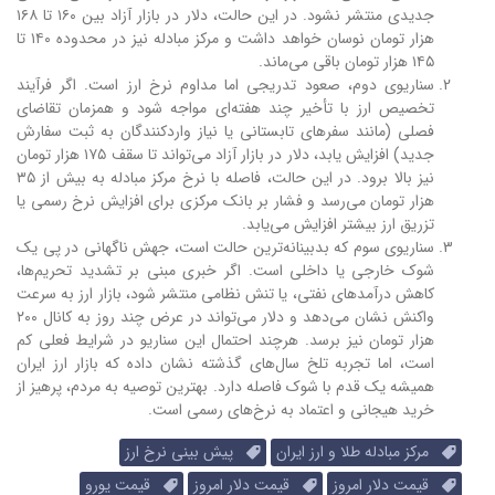
جدیدی منتشر نشود. در این حالت، دلار در بازار آزاد بین ۱۶۰ تا ۱۶۸
هزار تومان نوسان خواهد داشت و مرکز مبادله نیز در محدوده ۱۴۰ تا
۱۴۵ هزار تومان باقی می‌ماند.
سناریوی دوم، صعود تدریجی اما مداوم نرخ ارز است. اگر فرآیند
تخصیص ارز با تأخیر چند هفته‌ای مواجه شود و همزمان تقاضای
فصلی (مانند سفرهای تابستانی یا نیاز واردکنندگان به ثبت سفارش
جدید) افزایش یابد، دلار در بازار آزاد می‌تواند تا سقف ۱۷۵ هزار تومان
نیز بالا برود. در این حالت، فاصله با نرخ مرکز مبادله به بیش از ۳۵
هزار تومان می‌رسد و فشار بر بانک مرکزی برای افزایش نرخ رسمی یا
تزریق ارز بیشتر افزایش می‌یابد.
سناریوی سوم که بدبینانه‌ترین حالت است، جهش ناگهانی در پی یک
شوک خارجی یا داخلی است. اگر خبری مبنی بر تشدید تحریم‌ها،
کاهش درآمدهای نفتی، یا تنش نظامی منتشر شود، بازار ارز به سرعت
واکنش نشان می‌دهد و دلار می‌تواند در عرض چند روز به کانال ۲۰۰
هزار تومان نیز برسد. هرچند احتمال این سناریو در شرایط فعلی کم
است، اما تجربه تلخ سال‌های گذشته نشان داده که بازار ارز ایران
همیشه یک قدم با شوک فاصله دارد. بهترین توصیه به مردم، پرهیز از
خرید هیجانی و اعتماد به نرخ‌های رسمی است.
مرکز مبادله طلا و ارز ایران
پیش بینی نرخ ارز
قیمت دلار امروز
قیمت دلار امروز
قیمت یورو