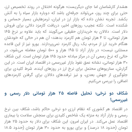
هشدار کارشناسان اما جای دیگریست؛ هرگونه اختلال در روند تخصیص ارز،
حتی برای چند روز، می‌تواند جرقه‌ای باشد که دوباره بازار سیاه را به آتش
بکشد. تجربه نشان داده که بازار ارز در ایران، ترمزهایش بسیار حساس و
شکننده است. نکته عجیب روزهای اخیر، دریافت کارمزد دلالی برای فروش
دلار است. دلالان به خریداران حقیقی می‌گویند که باید علاوه بر نرخ ۱۶۵
هزار تومانی، تا ۴ هزار تومان هم کارمزد بدهند؛ آن هم در حالی که خودشان
هنگام خرید ارز از مردم، یک ریال کارمزد نمی‌پردازند. یورو نیز از این قاعده
مستثنی نیست؛ در بازار آزاد تا ۱۹۵ هزار و ۵۰۰ تومان معامله می‌شود، در
حالی که نرخ رسمی آن در مرکز مبادله حدود ۱۶۵ هزار تومان است. این شکاف
۳۰ هزار تومانی، نشانه عمق نفوذ بازار غیررسمی در اقتصاد ایران است. در این
گزارش، سناریوهای محتمل برای نرخ ارز در روزهای آینده، شرط کلیدی برای
جلوگیری از جهش بعدی، و نیز ترفندهای دلالان برای گرفتن کارمزدهای
اضافی را بررسی می‌کنیم.
شکاف دو نرخی؛ تحلیل فاصله ۲۵ هزار تومانی دلار رسمی و
غیررسمی!
در اقتصاد هر کشوری که نظام ارزی دو نرخی حاکم باشد، شکاف بین نرخ
رسمی و بازار آزاد به منزله یک شاخص کلیدی برای سنجش سلامت یا بیماری
اقتصاد عمل می‌کند. در ایران امروز، این شکاف برای دلار به حدود ۲۵ هزار
تومان (حدود ۱۸ درصد) و برای یورو به حدود ۳۰ هزار تومان (حدود ۱۸.۵