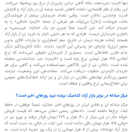
تنها کارمزد نمی‌دهند، بلکه گاهی نرخی پایین‌تر از نرخ روز پیشنهاد می‌کنند.
این رفتار از نظر اقتصادی، نشانه کاهش شدید عرضه ارز در بازار آزاد و افزایش
قدرت چانه‌زنی دلالان است. وقتی تعداد خریداران بیشتر از فروشندگان
باشد، فروشنده (دلال) می‌تواند هر شرطی از جمله «کارمزد اضافی» را به
خریدار دیکته کند. این کارمزد عملاً چیزی جز یک «مالیات غیررسمی» بر
ناچاری خریداران نیست. افرادی که به هر دلیلی ناچار به خرید ارز از بازار آزاد
هستند (مانند هزینه درمان در خارج، سفر اضطراری، یا واردات کالای بدون
مجوز ارزی)، چاره‌ای جز پذیرش این کارمزد ندارند. نکته تأمل‌برانگیز دیگر،
عدم تقارن اطلاعاتی است. بسیاری از خریداران حقیقی نمی‌دانند که نرخ
اعلامی ۱۶۵ هزار تومان، نرخ پایه است و «کارمزد» جزء جدانشدنی معامله
شده است. دلالان نیز از این ناآگاهی سوءاستفاده می‌کنند و گاهی برای هر
خریدار، کارمزدی متفاوت دریافت می‌کنند. ساماندهی این وضعیت، نیازمند
حضور پررنگ‌تر نهادهای نظارتی در بازار ارز و نیز ارائه خط‌کمک‌های عمومی
برای اطلاع‌رسانی نرخ واقعی و شفاف است.
مرکز مبادله در برابر بازار آزاد؛ کدامیک برنده نبرد روزهای اخیر است؟
مرکز مبادله ارز و طلای ایران در روزهای اخیر عملکرد نسبتاً موفقی در حفظ
ثبات نرخ‌ها داشته است. داده‌های رسمی نشان می‌دهد که قیمت فروش
حواله دلار در این مرکز از ۱۴۰ هزار و ۹۷۹ تومان فراتر نرفته و یورو نیز در
حوالی ۱۶۵ هزار تومان باقی مانده است. این ثبات در حالی به دست آمده که
بازار آزاد نوسانات بیش از ۵ هزار تومانی را در یک روز تجربه کرده است. به