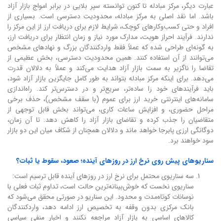
عبارت دیگر، مرکز مبادله تا کنون توانسته سپر بلایی در برابر امواج بازار آزاد
باشد. اما نقد اصلی به مرکز مبادله، محدودیت دسترسی است. بسیاری از
افراد و حتی کسب‌وکارهای کوچک، شرایط لازم برای دریافت ارز از این مرکز را
ندارند. فرآیند احراز هویت، مدارک مورد نیاز و زمان انتظار برای دریافت ارز،
به گونه‌ای طراحی شده که عملاً فقط واردکنندگان بزرگ و نهادهای مشخص
می‌توانند از آن استفاده کنند. همین محدودیت دسترسی، بخش عظیمی از
تقاضا را ناگزیر به سمت بازار آزاد هدایت می‌کند و عملاً به دلالان قدرت
می‌دهد. برای اینکه مرکز مبادله بتواند به طور کامل جایگزین بازار آزاد شود،
باید فرآیندهای خود را ساده‌تر، سریع‌تر و در دسترس‌تر کند. راه‌اندازی
سامانه‌های اینترنتی خرید ارز برای عموم (با سقف مشخص)، حذف برخی
مراحل حضوری، و افزایش ساعات کاری، می‌تواند بخش قابل توجهی از
متقاضیان را جذب کرده و تقاضای بازار آزاد را کاهش دهد. تا آن زمان،
دوگانگی ارزی پابرجا خواهد ماند و دلالان همچنان از شکاف میان این دو بازار
سود خواهند برد.
سناریوهای پیش روی نرخ ارز در روزهای آینده؛ صعود، سقوط یا ثبات؟
سه سناریوی محتمل برای نرخ ارز در روزهای آینده قابل ترسیم است:
سناریوی نخست که خوش‌بینانه‌ترین حالت است، تداوم ثبات فعلی با
نوسانات کوتاه‌مدت و محدود. این سناریو در صورتی محقق می‌شود که
بانک مرکزی بدون وقفه به تخصیص ارز ادامه دهد، واردکنندگان
کالاهای اساسی به بازار آزاد مراجعه نکنند و اخبار منفی سیاسی