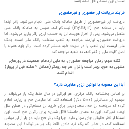
امسال این مشکل حل شده باشد.
فرآیند دریافت ارز حضوری و غیرحضوری
دریافت ارز غیرحضوری از طریق سامانه بانک ملی انجام می‌شود. زائر ابتدا
باید در سامانه حج (my.haj.ir) ثبت‌نام کند. سپس به سامانه بانک ملی
متصل می‌شود. پس از احراز هویت، ارز به حساب ارزی زائر واریز می‌شود. اما
دریافت حضوری، نیازمند مراجعه به شعب منتخب بانک ملی است. بانک
ملی لیست این شعب را در سایت خود منتشر کرده است. زائر باید همراه با
اصل کارت ملی و گذرنامه، به شعبه مراجعه کند.
نکته مهم: زمان مراجعه حضوری. به دلیل ازدحام جمعیت در روزهای
منتهی به حج، بهتر است زائران هر چه زودتر (حداقل ۲ هفته قبل از پرواز)
اقدام کنند.
آیا این مصوبه با قوانین ارزی مغایرت دارد؟
بر اساس بخشنامه بانک مرکزی، هر ایرانی در سال فقط یک بار می‌تواند از
سهمیه ارز مسافرتی (۵۰۰۰ دلار) استفاده کند. اما سازمان حج و زیارت اعلام
کرده که دریافت ارز حج، محدودیتی برای خرید ارز مسافرتی در همان سال
ایجاد نمی‌کند. این به معنای «استثنا قائل شدن» برای زائران حج است. این
استثنا از نظر حقوقی جای سوال دارد. چرا یک زائر حج باید دو بار از ارز دولتی
استفاده کند، در حالی که یک فرد عادی فقط یک بار می‌تواند؟ این مصوبه