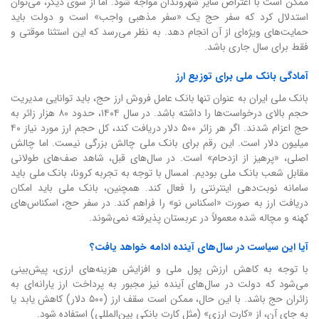
ممکن است با اعتراض سایر شهروندان مواجه شود. اما از سوی دیگر، می‌توان
استدلال کرد که سفر حج یک «سفر مذهبی واجب» است و دولت باید
حمایت‌های ویژه‌ای از آن انجام دهد. به نظر می‌رسد که این استثنا موقتی و
فقط برای سال جاری باشد.
آمادگی بانک ملی برای توزیع ارز
بانک ملی ایران به عنوان تنها بانک عامل فروش ارز حج، باید توانایی مدیریت
حجم بالای درخواست‌ها را داشته باشد. در سال ۱۴۰۴، حدود ۸۰ هزار زائر به
حج اعزام شدند. اگر هر زائر ۵۰۰ دلار دریافت کند، کل حجم ارز مورد نیاز ۴۰
میلیون دلار است. این رقم برای بانک ملی چالش بزرگی نیست. اما چالش
اصلی، «پرهیز از ازدحام» است. در سال‌های قبل، شاهد صف‌های طولانی
مقابل شعب بانک ملی بودیم. امسال با توجه به تجربه کرونا، بانک ملی باید
سامانه نوبت‌دهی اینترنتی را فعال کند. همچنین، بانک ملی باید امکان
دریافت ارز به صورت «اسکناس نو» را فراهم کند. در سفر حج، اسکناس‌های
کهنه و مچاله شده معمولاً در عربستان پذیرفته نمی‌شوند.
آیا این سیاست در سال‌های آینده ادامه خواهد یافت؟
با توجه به کاهش ارزش پول ملی و افزایش هزینه‌های ارزی، پیش‌بینی
می‌شود که دولت در سال‌های آینده نیز مجبور به پرداخت ارز یارانه‌ای به
زائران حج باشد. با این حال، ممکن است سقف ارز (۵۰۰ دلار) کاهش یابد یا
به جای آن، از «کارت ارزی» (مثل کارت بانکی بین‌المللی) استفاده شود.