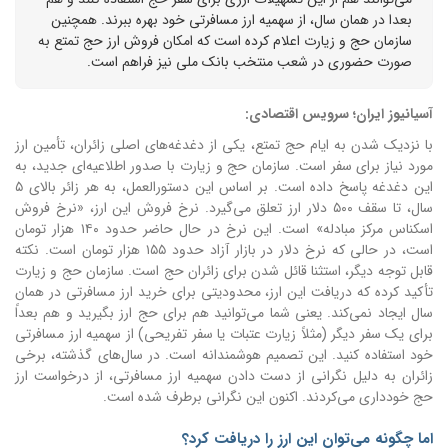
بعدا در همان سال، از سهمیه ارز مسافرتی خود بهره ببرند. همچنین
سازمان حج و زیارت اعلام کرده است که امکان فروش ارز حج تمتع به
صورت حضوری در شعب منتخب بانک ملی نیز فراهم است.
آسیانیوز ایران؛ سرویس اقتصادی:
با نزدیک شدن به ایام حج تمتع، یکی از دغدغه‌های اصلی زائران، تأمین ارز
مورد نیاز برای سفر است. سازمان حج و زیارت با صدور اطلاعیه‌ای جدید، به
این دغدغه پاسخ داده است. بر اساس این دستورالعمل، به هر زائر بالای ۵
سال، تا سقف ۵۰۰ دلار ارز تعلق می‌گیرد. نرخ فروش این ارز، «نرخ فروش
اسکناس مرکز مبادله» است. این نرخ در حال حاضر حدود ۱۴۰ هزار تومان
است، در حالی که نرخ دلار در بازار آزاد حدود ۱۵۵ هزار تومان است. نکته
قابل توجه دیگر، استثنا قائل شدن برای زائران حج است. سازمان حج و زیارت
تأکید کرده که دریافت این ارز، محدودیتی برای خرید ارز مسافرتی در همان
سال ایجاد نمی‌کند. یعنی شما می‌توانید هم برای حج ارز بگیرید و هم بعداً
برای یک سفر دیگر (مثلاً زیارت عتبات یا سفر تفریحی) از سهمیه ارز مسافرتی
خود استفاده کنید. این تصمیم هوشمندانه است. در سال‌های گذشته، برخی
زائران به دلیل نگرانی از دست دادن سهمیه ارز مسافرتی، از درخواست ارز
حج خودداری می‌کردند. اکنون این نگرانی برطرف شده است.
اما چگونه می‌توان این ارز را دریافت کرد؟