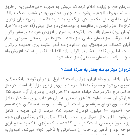
سازمان حج و زیارت اعلام کرده که فروش به صورت «غیرحضوری» از طریق
سامانه مربوطه انجام می‌شود و همچنین «حضوری» در شعب منتخب بانک
ملی. با این حال، یک چالش بزرگ وجود دارد: «قیمت نهایی» برای زائران.
نرخ ۱۴۰ هزار تومان در مقایسه با قیمت‌های دو سال پیش (که حدود ۳۰ هزار
تومان بود) بسیار بالاست. با توجه به تورم و افزایش هزینه‌های سفر، زائران
باید مراقب هزینه‌های جانبی نیز باشند. هتل‌ها در عربستان سعودی بسیار
گران شده‌اند. در مجموع، این اقدام دولت گامی مثبت برای حمایت از زائران
است. اما برای کاهش فشار بر زائران، باید اقدامات تکمیلی (مانند افزایش وام
حج یا ارائه بسته‌های حمایتی) نیز انجام شود.
نرخ ارز مرکز مبادله چقدر به صرفه است؟
مرکز مبادله ارز و طلا ایران، بازاری است که نرخ ارز در آن توسط بانک مرکزی
تعیین می‌شود و معمولاً ۱۰ تا ۱۵ درصد پایین‌تر از نرخ بازار آزاد است. در حال
حاضر، نرخ دلار در مرکز مبادله حدود ۱۴۰ هزار تومان و در بازار آزاد حدود ۱۵۵
هزار تومان است. تفاوت ۱۵ هزار تومانی به ازای هر دلار، برای ۵۰۰ دلار معادل
۷.۵ میلیون تومان صرفه‌جویی است. این رقم، با توجه به میانگین هزینه سفر
حج (حدود ۱۰۰ میلیون تومان)، حدود ۷.۵ درصد از کل هزینه را شامل
می‌شود. با این حال، سوال این است: آیا بانک مرکزی قادر به تأمین این حجم
ارز با نرخ ترجیحی است؟ در سال گذشته، بانک مرکزی با کمبود منابع ارزی
مواجه بود و گاهی پرداخت ارز مسافرتی با تأخیر انجام می‌شد. امیدواریم