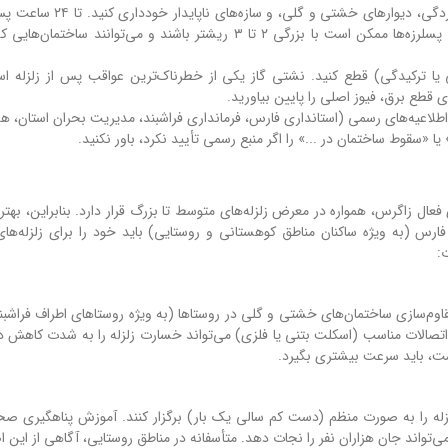
از نزدیک شدن به ساختمان‌های فرسوده، دارای ترک خوردگی، دیوارهای خشت
اصلی، احتمال وقوع پسلرزه (aftershock) وجود دارد. پسلرزه‌ها ممکن است با بزرگی ۲ تا ۳ ریشتر باشند و می‌توانند 
یا ترکیدگی) قطع کنید. نشتی گاز یکی از خطرناک‌ترین عواقب پس از زلزله 
ی قطع برق، فیوز اصلی را پایین بیاورید.
اطلاعیه‌های رسمی (استانداری فارس، فرمانداری فراشبند، مدیریت بحران استان، هل
یا «سقوط ساختمان در ...» را اگر منبع رسمی تأیید نکرد، باور نکنید.
ل زاگرس، همواره در معرض زلزله‌های متوسط تا بزرگ قرار دارد. بنابراین، بهتری
س (به ویژه ساکنان مناطق کوهستانی و روستایی) باید خود را برای زلزله‌های
وم‌سازی ساختمان‌های خشتی و گلی در روستاها (به ویژه روستاهای اطراف فراشبند
ین اتصالات مناسب (اسکلت بتنی یا فلزی) می‌تواند خسارت زلزله را به شدت کاهش 
ت، باید سرعت بیشتری بگیرد.
زله را به صورت منظم (دست کم سالی یک بار) برگزار کنند. آموزش پناهگیری صح
می‌تواند جان هزاران نفر را نجات دهد. متأسفانه در مناطق روستایی، آگاهی از این 