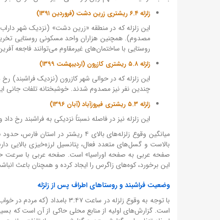
زلزله ۶.۴ ریشتری زرین دشت (فروردین ۱۳۹۱)
روستایی با ساختمان‌های غیرمقاوم می‌توانند فاجعه آفرین
زلزله ۵.۸ ریشتری کازرون (اردیبهشت ۱۳۹۹)
چندین نفر نیز مصدوم شدند. خوشبختانه تلفات جانی این زلزله
زلزله ۵.۳ ریشتری فیروزآباد (آبان ۱۳۹۶)
این زلزله نیز در فاصله نسبتاً نزدیکی به فراشبند رخ دا
بالاست و گسل‌های متعدد فعال، پتانسیل لرزه‌خیزی بالایی دار
این برخورد، کوه‌های زاگرس را ایجاد کرده و همچنان باعث انباش
وضعیت فراشبند و روستاهای اطراف پس از زلزله
با توجه به وقوع زلزله در ساعت ۷
است. گزارش‌های اولیه از منابع محلی حاکی از آن است که بسیاری