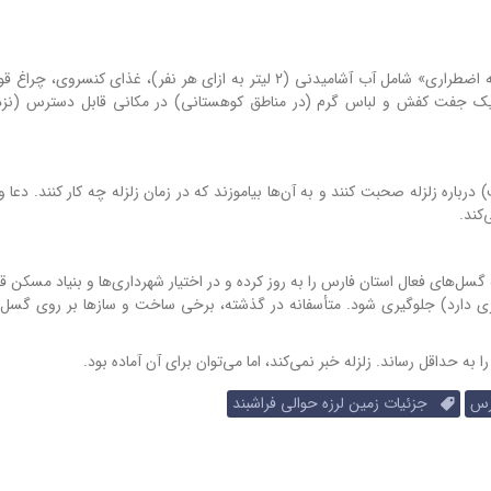
هر خانواده (به ویژه در مناطق زلزله‌خیز) باید یک «کیسه اضطراری» شامل آب آشامیدنی (۲ لیتر به ازای هر نفر)، غذای ک
و یک جفت کفش و لباس گرم (در مناطق کوهستانی) در مکانی قابل دسترس (نز
باره زلزله صحبت کنند و به آن‌ها بیاموزند که در زمان زلزله چه کار کنند. دعا 
کند.
ل‌های فعال استان فارس را به روز کرده و در اختیار شهرداری‌ها و بنیاد مسکن قر
ت و ساز بر روی گسل‌ها (که حریم ۵۰ تا ۱۰۰ متری دارد) جلوگیری شود. متأسفانه در گذشته، برخی ساخت و سازها بر روی 
به حداقل رساند. زلزله خبر نمی‌کند، اما می‌توان برای آن آماده بود.
رس
جزئیات زمین لرزه حوالی فراشبند