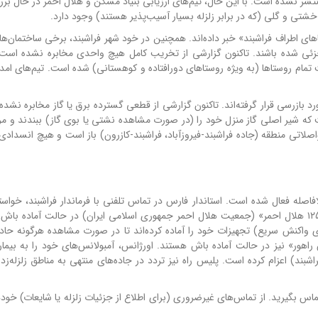
شر نشده است. با این حال، تیم‌های ارزیابی بنیاد مسکن و هلال احمر در حال بر
خشتی و گلی (که در برابر زلزله بسیار آسیب‌پذیر هستند) وجود دارد.
ای اطراف فراشبند» خبر داده‌اند. همچنین در خود شهر فراشبند، برخی ساختمان‌ه
ک خوردگی جزئی شده باشند. تاکنون گزارشی از تخریب کامل هیچ واحدی مخابره نشده است.
تمام روستاها (به ویژه روستاهای دورافتاده و کوهستانی) شده است. تیم‌های امد
د بازرسی قرار گرفته‌اند. تاکنون گزارشی از قطعی گسترده برق یا گاز مخابره نشده
 که شیر اصلی گاز منزل خود را (در صورت مشاهده نشتی یا بوی گاز) ببندند و مرا
ی مواصلاتی منطقه (جاده فراشبند-فیروزآباد، فراشبند-کازرون) باز است و هیچ انسدادی
اصله فعال شده است. استاندار فارس در تماس تلفنی با فرماندار فراشبند، خواست
دقیق از وضعیت مناطق مختلف شده است. همچنین «سامانه ۱۲۵ هلال احمر» (جمعیت هلال احمر جمهوری اسلامی ایران) در حالت آماده
ای واکنش سریع) تجهیزات خود را آماده کرده‌اند تا در صورت مشاهده هرگونه حادثه
لاوه بر هلال احمر، «اورژانس ۱۱۵» و «پلیس راهور» نیز در حالت آماده باش هستند. اورژانس، آمبولانس‌های خود را به 
شبند) اعزام کرده است. پلیس راه نیز تردد در جاده‌های منتهی به مناطق زلزله‌زده
صورت نیاز به خدمات درمانی فوری، با اورژانس ۱۱۵ تماس بگیرید. از تماس‌های غیرضروری (برای اطلاع از جزئیات زلزله یا شایعات