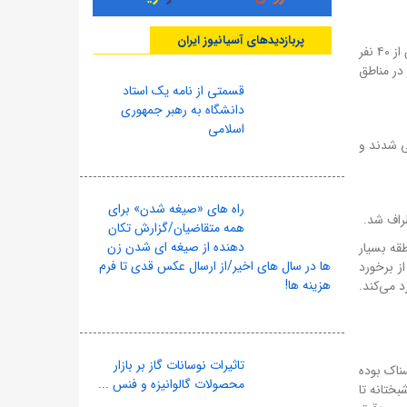
پربازدیدهای آسیانیوز ایران
این زلزله که در منطقه «زرین دشت» (نزدیک شهر داراب) رخ داد، متأسفانه با تلفات جانی سنگینی همراه بود (دست کم ۸ نفر کشته و بیش از ۴۰ نفر
تخریب یا آسیب دید. این زلزله نشان داد که حتی زلزله‌های با بزرگی متوسط (۶.۴) نیز در مناطق
قسمتی از نامه یک استاد
دانشگاه به رهبر جمهوری
اسلامی
 حدود ۵۰ روستا دچار آسیب دیدگی شدند و
راه های «صیغه شدن» برای
طراف شد.
همه متقاضیان/گزارش تکان
دهنده از صیغه ای شدن زن
این منطقه بسیار
ها در سال های اخیر/از ارسال عکس قدی تا فرم
ز برخورد
هزینه ها!
 برخورد می‌کند.
تاثیرات نوسانات گاز بر بازار
ترسناک بوده
محصولات گالوانیزه و فنس ...
بختانه تا