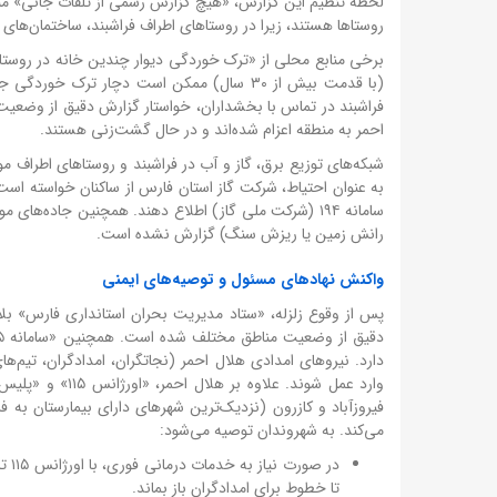
لحظه تنظیم این گزارش، «هیچ گزارش رسمی از تلفات جانی» منت
روستاها هستند، زیرا در روستاهای اطراف فراشبند، ساختمان‌های 
برخی منابع محلی از «ترک خوردگی دیوار چندین خانه در روستاه
(با قدمت بیش از ۳۰ سال) ممکن است دچار تر
فراشبند در تماس با بخشداران، خواستار گزارش دقیق از وضعیت 
احمر به منطقه اعزام شده‌اند و در حال گشت‌زنی هستند.
شبکه‌های توزیع برق، گاز و آب در فراشبند و روستاهای اطراف مور
به عنوان احتیاط، شرکت گاز استان فارس از ساکنان خواسته است
سامانه ۱۹۴ (شرکت ملی گاز) اطلاع دهند. همچنین جاده‌ها
رانش زمین یا ریزش سنگ) گزارش نشده است.
واکنش نهادهای مسئول و توصیه‌های ایمنی
پس از وقوع زلزله، «ستاد مدیریت بحران استانداری فارس» بلاف
دارد. نیروهای امدادی هلال احمر (نجاتگران، امدادگران، تیم‌ه
وارد عمل شوند. ع
فیروزآباد و کازرون (نزدیک‌ترین شهرهای دارای بیمارستان به فرا
می‌کند. به شهروندان توصیه می‌شود:
در 
تا خطوط برای امدادگران باز بماند.