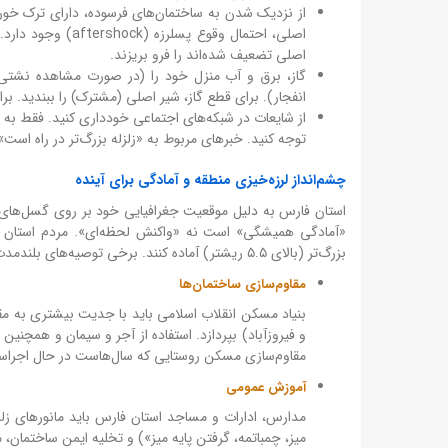
اصلی تضعیف شده‌اند را فرو بریزند.
گاز، برق و آب منزل خود را (در صورت مشاهده نشتی 
انفجار). برای قطع گاز، شیر اصلی (مشترک) را ببندید. برا
از شایعات در شبکه‌های اجتماعی خودداری کنید. فقط به 
توجه کنید. خبرهای مربوط به «زلزله بزرگ‌تر در راه است» 
چشم‌انداز لرزه‌خیزی منطقه و آمادگی برای آینده
استان فارس به دلیل موقعیت جغرافیایی خود بر روی گسل‌های فعا
«آمادگی همیشگی» است نه «واکنش لحظه‌ای». مردم استان فار
بزرگ‌تر (بالای ۵.۵ ریشتر) آماده کنند. برخی توصیه‌های بلندمدت:
مقاوم‌سازی ساختمان‌ها
بنیاد مسکن انقلاب اسلامی باید با جدیت بیشتری به مقا
و فیروزآباد) بپردازد. استفاده از آجر و سیمان و همچن
مقاوم‌سازی مسکن روستایی که سال‌هاست در حال اجراس
آموزش عمومی
مدارس، ادارات و مساجد استان فارس باید مانورهای زل
میز، چمباتمه، گرفتن پایه میز») و تخلیه ایمن ساختمان، 