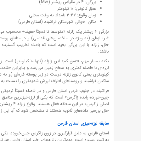
بزرگی: ۴ در مقیاس ریشتر (Mw)
عمق کانونی: ۱۰ کیلومتر
زمان وقوع: ۳:۴۷ بامداد به وقت محلی
مکان: حوالی شهرستان فراشبند (استان فارس)
بزرگی ۴ ریشتر یک زلزله «متوسط تا نسبتاً خفیف» محسوب
غیرسازه‌ای (به ویژه در ساختمان‌های قدیمی) و در مناطق رو
حال، زلزله با این بزرگی بعید است که باعث تخریب گسترده ساخ
باشند.
کیلومتری یعنی کانون زلزله درست در زیر پوسته قاره‌ای (و نه 
ساکنان فراشبند و روستاهای اطراف لرزش شدیدتری را نسبت به زلزله‌های ۴ ریشتری با عمق ۳۰ کیلومتر ا
فراشبند در جنوب غربی استان فارس و در فاصله نسبتاً نزدیکی ب
چین‌خورده-رانده زاگرس» است که یکی از لرزه‌خیزترین مناط
اصلی زاگرس» 
حال بررسی داده‌های ثانویه هستند تا مشخص شود که آیا این زلزل
سابقه لرزه‌خیزی استان فارس
استان فارس به دلیل قرارگیری در زون زاگرس چین‌خورده، یکی از
به ثبت رسیده است. مهم‌ترین زلزله‌های اخیر استان فارس عبارتند 