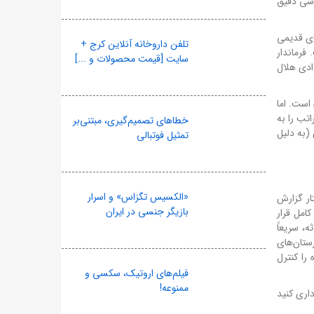
رسی دقیق
ای قدیمی
تلفن داروخانه آنلاین کرج +
 فرماندار
سایت [قیمت محصولات و ...]
ادی هلال
 است. اما
تب را به
خطاهای تصمیم‌گیری، مبتنی‌بر
 (به دلیل
تمثیل فوتبالی
«الکسیس تگزاس» و اسرار
ار گزارش
بازیگر جنسی در ایران
 باش کامل قرار
، سریعاً
بیمارستان‌های
 را کنترل
فیلم‌های اروتیک، سکسی و
ممنوعه!
) خودداری کنید