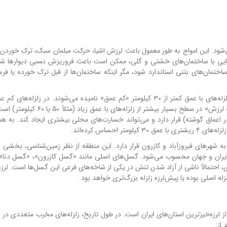
 می‌شود. این امواج به طور معمول باعث لرزش اشیا، حرکت مبلمان سبک، ترک خوردن 
ستایی با ساختمان‌های خشتی و گلی، ممکن است باعث فروریزش نسبی دیوارها شود
تمان‌های بتنی استاندارد شود، مگر اینکه ساختمان‌ها از قبل ترک خورده یا فرس
نکته بسیار مهم، «عمق کم» این زلزله (تنها ۱۰ کیلومتر) است. زلزله‌های با عمق کمتر از ۳۰ کیلومتر «کم عمق» نامیده می‌شوند. در زل
در اعماق گوشته) قرار دارد و می‌تواند خسارت‌های محلی بیشتری ایجاد کند. به هم
حساس کرده‌اند.
ه شهرهای فیروزآباد و کازرون قرار دارد. این منطقه از نظر زمین‌شناسی، بخشی از
ق ایران و جهان محسوب می‌شود. گسل‌های اصلی مانند «گسل کازرون»، «گسل دنا
در این منطقه فعال هستند. وقوع زلزله ۴ ریشتری، احتمالاً ناشی از آزاد شدن تنش در یکی از شاخه‌های فرعی این گسل‌ها است. ل
ه اصلی بوده یا پیش‌لرزه زلزله بزرگ‌تری خواهد بود.
 لرزه‌خیزترین استان‌های ایران است. در طول تاریخ، زلزله‌های مخرب متعددی در ا
از: