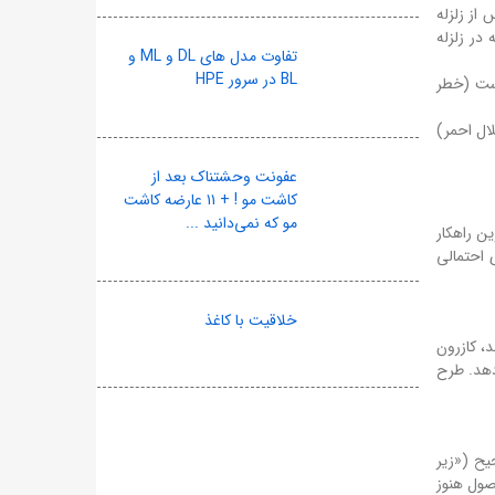
ی و گلی، و سازه‌های ناپایدار خودداری کنید. تا ۲۴ ساعت پس از زلزله
ساختمان‌هایی که در زلزله
تفاوت مدل های DL و ML و
BL در سرور HPE
است (خطر
ال احمر)
عفونت وحشتناک بعد از
کاشت مو ! + ۱۱ عارضه کاشت
مو که نمی‌دانید ...
ن راهکار
 احتمالی
خلاقیت با کاغذ
، کازرون
دهد. طرح
یح («زیر
اصول هنوز