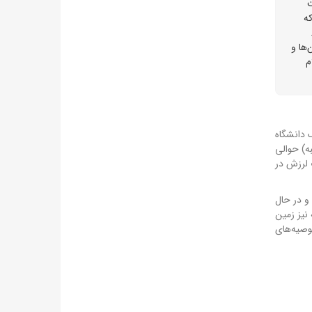
عت
ه که
ها و
م
 دانشگاه
(پنجشنبه) حوالی
که شدت لرزش در
و در حال
نیز زمین
وصیه‌های