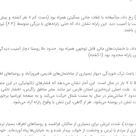
مصدوم). همچنین هزاران واحد مسکونی روستایی 
 باشند.
این زلزله که در حوالی شهر کازرون (نزدیک فراشبند) رخ داد، با خسارت‌های مالی قابل توجهی همراه بود.
 محدود بود (۱ کشته).
د و باعث ترک خوردگی دیوار بسیاری از ساختمان‌های قدیمی فیروزآباد و روستاهای ا
میانگین وقوع زلزله‌های بالای ۴ ریشتر در استان فارس، حدود ۵ تا ۷ بار در سال است. این آمار نشان می‌دهد که فشارهای تکتونیکی در 
ند. علت اصلی لرزه‌خیزی استان فارس نیز مانند سایر مناطق زاگرس، «فشار ناشی ا
صفحه عربی به صفحه اوراسیا» است. صفحه عربی با سرعت حدود ۲ سانتی‌متر در سال به سمت شمال حرکت می‌کند و به صفحه اوراسیا
ت تنش در پوسته می‌شود. هر از گاهی، این تنش با وقوع زلزله آزاد می‌شود.
۳:۴ بامداد (که مردم در خواب بودند)، شدت لرزش برای بسیاری از ساکنان فراشبند و روستاهای اطراف بسیار 
 از مردم با ترس و وحشت از خواب بیدار شده و به خیابان‌ها پناه آورده‌اند. خوش