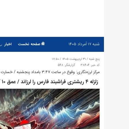
شنبه
۱۷ اَمرداد ۱۴۰۵
صفحه نخست
اخبار
پنج شنبه / ۳۱ اردیبهشت ۱۴۰۵ / ۱۷:۵۰
کد خبر: 38404
گزارشگر: 548
مرکز لرزه‌نگاری: وقوع در ساعت ۳:۴۷ بامداد پنجشنبه / خسارت احتمالی در دست بررسی
​ زلزله ۴ ریشتری فراشبند فارس را لرزاند / عمق ۱۰ کیلومتری