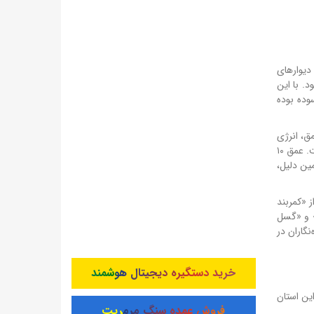
دیوارهای
. با این
وده بوده
زله‌های کم عمق، انرژی
لرزه‌ای با فاصله کمتری به سطح زمین می‌رسد و بنابراین «شدت لرزش» در سطح بسیار بیشتر از زلزله‌های با عمق زیاد (مثلاً ۵۰ یا ۶۰ کیلومتر) است. عمق ۱۰
ین دلیل،
 «کمربند
» و «گسل
رزه‌نگاران در
خرید دستگیره دیجیتال هوشمند
ین استان
فروش عمده سنگ مرمریت