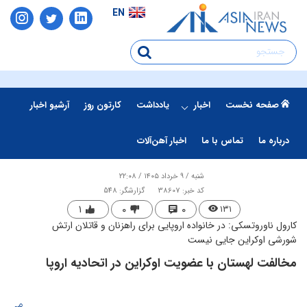
EN
صفحه نخست
اخبار
یادداشت
کارتون روز
آرشیو اخبار
درباره ما
تماس با ما
اخبار آهن‌آلات
شنبه / ۹ خرداد ۱۴۰۵ / ۲۲:۰۸
کد خبر: 38607
گزارشگر: 548
۱
۰
۰
۱۳۱
کارول ناوروتسکی: در خانواده اروپایی برای راهزنان و قاتلان ارتش
شورشی اوکراین جایی نیست
مخالفت لهستان با عضویت اوکراین در اتحادیه اروپا