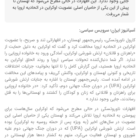
جایی وجود ندارد. این اظهارات در حالی مطرح می‌شود که لهستان تا
پیش از این یکی از حامیان اصلی عضویت اوکراین در اتحادیه اروپا به
شمار می‌رفت.
آسیانیوز ایران؛ سرویس سیاسی:
کارول ناوروتسکی، رئیس‌جمهور لهستان، در اظهاراتی تند و صریح، با عضویت
اوکراین در اتحادیه اروپا مخالفت کرد و گفت که اوکراین به دلیل حمایت از
«راهزنان و قاتلان» ارتش شورشی اوکراین، آمادگی ورود به خانواده اروپایی را
ندارد. اگر شما دنبال‌کننده تحولات سیاسی اروپا و روند الحاق اوکراین به
اتحادیه اروپا هستید، این گزارش کامل را تا انتها بخوانید؛ جزئیات اختلافات
تاریخی و کنونی لهستان و اوکراین، واکنش کی‌یف و پیامدهای این مخالفت
در ادامه آمده است. رئیس‌جمهور لهستان با اشاره به جنایات ارتش شورشی
اوکراین (UPA) در دوران جنگ جهانی دوم، تأکید کرد: «در خانواده اروپایی
برای راهزنان و قاتلانی که زنان و کودکان را کشتند و لهستانی‌ها را به قتل
رساندند، جایی وجود ندارد.»
اظهارات ناوروتسکی در حالی مطرح می‌شود که اوکراین سال‌هاست برای
پیوستن به اتحادیه اروپا تلاش می‌کند و لهستان یکی از حامیان اصلی این
عضویت در سال‌های اخیر (به ویژه پس از حمله روسیه به اوکراین) بوده
است. ارتش شورشی اوکراین (UPA) که در دوران جنگ جهانی دوم علیه
شوروی و لهستان فعالیت می‌کرد، متهم به کشتار ده‌ها هزار لهستانی در