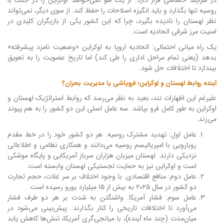
در شرایط حساسی قرار دارد: از یک سو نمی‌خواهد اوکراین را در جنگ با
روسیه تنها بگذارد و باید انگیزه اصلاحات را حفظ کند. از سوی دیگر، نمی‌تواند
نظر لهستان را نادیده بگیرد، چرا که این کشور یکی از بازیگران کلیدی در
امنیت مرز شرقی اتحادیه است.
یک راه میانی احتمالی: اتحادیه اروپا به اوکراین «وضعیت نامزد پیشرفته»
بدهد (یعنی تمام مراحل اداری را طی کند) اما تاریخ عضویت را به تعویق
بیندازد تا اختلافات حل شود.
آینده روابط لهستان و اوکراین؛ فروپاشی یا مدیریت بحران؟
علیرغم این اظهارات تند، بعید به نظر می‌رسد که روابط استراتژیک لهستان و
اوکراین به طور کامل فرو بپاشد. سه عامل اصلی این دو کشور را به هم پیوند
می‌زند.
عامل اول: تهدید مشترک روسیه. هر دو کشور خود را در خط مقدم
رویارویی با امپریالیسم روسیه می‌دانند و همکاری نظامی و اطلاعاتی
نزدیکی دارند. لهستان میزبان هزاران سرباز آمریکایی و پایگاه موشکی
است و اوکراین نیز به حمایت لجستیکی لهستان وابسته است.
عامل دوم: منافع اقتصادی. با وجود اختلاف بر سر غلات، حجم تجارت
دو کشور در سال ۲۰۲۵ به بیش از ۱۵ میلیارد یورو رسیده است.
عامل سوم: فشار آمریکا. واشنگتن به شدت بر هر دو طرف فشار
می‌آورد تا اختلافات تاریخی را کنار بگذارند. پیش‌بینی می‌شود در
میان‌مدت (چند ماه آینده)، با میانجی‌گری آمریکا، تنش‌ها کاهش یابد