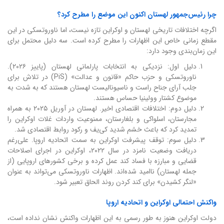
چرا رئیس‌جمهور لهستان اکنون این موضع را مطرح کرد؟
اگرچه اختلافات تاریخی لهستان و اوکراین تازه نیست، اما ناوروتسکی در این
مقطع زمانی خاص این اظهارات را مطرح کرده است. سه دلیل محتمل برای
این زمان‌بندی وجود دارد:
دلیل اول: نزدیکی به انتخابات پارلمانی لهستان (پاییز ۲۰۲۶).
ناوروتسکی و حزب حاکم «قانون و عدالت» (PiS) در تلاش برای
جلب آرای جناح راست و ناسیونالیست لهستان هستند که به شدت به
موضوع کشتار وولینیا حساس هستند.
دلیل دوم: اختلافات اقتصادی اخیر. لهستان در آوریل ۲۰۲۵ به همراه
مجارستان، اسلواکی و بلغارستان، ممنوعیت واردات غلات اوکراین را
تمدید کرد که باعث خشم شدید کی‌یف و رکود روابط اقتصادی شد.
دلیل سوم: توقف پیشرفت اوکراین به سمت اتحادیه اروپا. علی‌رغم
دریافت وضعیت نامزد در سال ۲۰۲۲، اوکراین در اجرای اصلاحات
قضایی و مبارزه با فساد کند عمل کرده و برخی کشورهای اروپایی (از
جمله لهستان) ناامید شده‌اند. اظهارات ناوروتسکی می‌تواند به عنوان
«لنگر کشیدن» برای کند کردن روند الحاق تعبیر شود.
واکنش احتمالی اوکراین و اتحادیه اروپا
دولت اوکراین هنوز به طور رسمی به این اظهارات واکنش نشان نداده است،