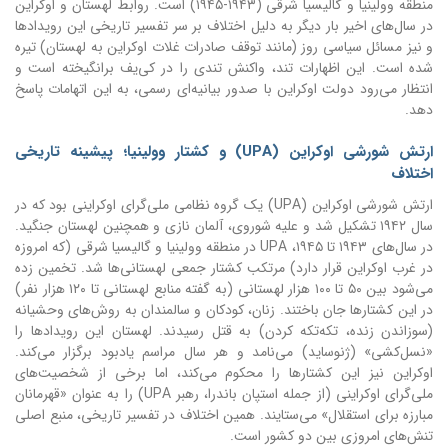
منطقه وولینیا و گالیسیا شرقی (۱۹۴۳-۱۹۴۵) است. روابط لهستان و اوکراین
در سال‌های اخیر بار دیگر به دلیل اختلاف بر سر تفسیر تاریخی این رویدادها
و نیز مسائل سیاسی روز (مانند توقف صادرات غلات اوکراین به لهستان) تیره
شده است. این اظهارات تند، واکنش تندی را در کی‌یف برانگیخته است و
انتظار می‌رود دولت اوکراین با صدور بیانیه‌ای رسمی، به این اتهامات پاسخ
دهد.
ارتش شورشی اوکراین (UPA) و کشتار وولینیا؛ پیشینه تاریخی
اختلاف
ارتش شورشی اوکراین (UPA) یک گروه نظامی ملی‌گرای اوکراینی بود که در
سال ۱۹۴۲ تشکیل شد و علیه شوروی، آلمان نازی و همچنین لهستان جنگید.
در سال‌های ۱۹۴۳ تا ۱۹۴۵، UPA در منطقه وولینیا و گالیسیا شرقی (که امروزه
در غرب اوکراین قرار دارد) مرتکب کشتار جمعی لهستانی‌ها شد. تخمین زده
می‌شود بین ۵۰ تا ۱۰۰ هزار لهستانی (به گفته منابع لهستانی تا ۱۲۰ هزار نفر)
در این کشتارها جان باختند. زنان، کودکان و سالمندان به روش‌های وحشیانه
(سوزاندن زنده، تکه‌تکه کردن) به قتل رسیدند. لهستان این رویدادها را
«نسل‌کشی» (ژنوساید) می‌نامد و هر سال مراسم یادبود برگزار می‌کند.
اوکراین نیز این کشتارها را محکوم می‌کند، اما برخی از شخصیت‌های
ملی‌گرای اوکراینی (از جمله استپان باندرا، رهبر UPA) را به عنوان «قهرمانان
مبارزه برای استقلال» می‌ستایند. همین اختلاف در تفسیر تاریخی، منبع اصلی
تنش‌های امروزی بین دو کشور است.