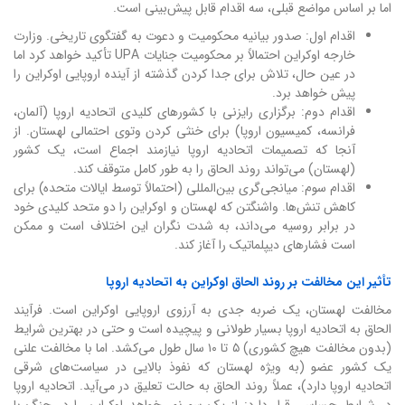
اما بر اساس مواضع قبلی، سه اقدام قابل پیش‌بینی است.
اقدام اول: صدور بیانیه محکومیت و دعوت به گفتگوی تاریخی. وزارت
خارجه اوکراین احتمالاً بر محکومیت جنایات UPA تأکید خواهد کرد اما
در عین حال، تلاش برای جدا کردن گذشته از آینده اروپایی اوکراین را
پیش خواهد برد.
اقدام دوم: برگزاری رایزنی با کشورهای کلیدی اتحادیه اروپا (آلمان،
فرانسه، کمیسیون اروپا) برای خنثی کردن وتوی احتمالی لهستان. از
آنجا که تصمیمات اتحادیه اروپا نیازمند اجماع است، یک کشور
(لهستان) می‌تواند روند الحاق را به طور کامل متوقف کند.
اقدام سوم: میانجی‌گری بین‌المللی (احتمالاً توسط ایالات متحده) برای
کاهش تنش‌ها. واشنگتن که لهستان و اوکراین را دو متحد کلیدی خود
در برابر روسیه می‌داند، به شدت نگران این اختلاف است و ممکن
است فشارهای دیپلماتیک را آغاز کند.
تأثیر این مخالفت بر روند الحاق اوکراین به اتحادیه اروپا
مخالفت لهستان، یک ضربه جدی به آرزوی اروپایی اوکراین است. فرآیند
الحاق به اتحادیه اروپا بسیار طولانی و پیچیده است و حتی در بهترین شرایط
(بدون مخالفت هیچ کشوری) ۵ تا ۱۰ سال طول می‌کشد. اما با مخالفت علنی
یک کشور عضو (به ویژه لهستان که نفوذ بالایی در سیاست‌های شرقی
اتحادیه اروپا دارد)، عملاً روند الحاق به حالت تعلیق در می‌آید. اتحادیه اروپا