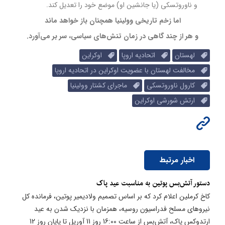
و ناوروتسکی (یا جانشین او) موضع خود را تعدیل کند.
اما زخم تاریخی وولینیا همچنان باز خواهد ماند
و هر از چند گاهی در زمان تنش‌های سیاسی، سر بر می‌آورد.
لهستان
اتحادیه اروپا
اوکراین
مخالفت لهستان با عضویت اوکراین در اتحادیه اروپا
کارول ناوروتسکی
ماجرای کشتار وولینیا
ارتش شورشی اوکراین
اخبار مرتبط
​دستور آتش‌بس پوتین به مناسبت عید پاک
کاخ کرملین اعلام کرد که بر اساس تصمیم ولادیمیر پوتین، فرمانده کل
نیروهای مسلح فدراسیون روسیه، همزمان با نزدیک شدن به عید
ارتدوکس پاک، آتش‌بس از ساعت 16:00 روز 11 آوریل تا پایان روز 12