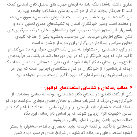
نظری داشته باشند، بلکه باید به ارتقایِ مهارت‌هایِ تحلیلِ کلانِ استانی کمک
کنند تا خبرنگار بتواند فراتر از حواشی، به متنِ مشکلاتِ جامعه بپردازد.
این نگاهِ دهستانی، جشنواره را به سمتِ «آموزشِ تخصصی» سوق می‌دهد.
او معتقد است وقتی خبرنگارانِ استان به تکنیک‌هایِ مدرنِ تحلیلِ داده و
راستی‌آزمایی مجهز شوند، ضریبِ نفوذِ رسانه‌هایِ محلی در تصمیم‌گیری‌هایِ
کلانِ استان افزایش می‌یابد. این مرجعیت‌بخشی، یکی از اهدافِ کلیدیِ
معاون سیاسی استاندار در برگزاری این دوره از جشنواره است.
در واقع، دهستانی از جشنواره به عنوان یک «آزمونِ حرفه‌ای» یاد می‌کند. او
تأکید دارد که باید خبرنگارانی که در این دوره‌ها رشد می‌کنند، در فرآیندهایِ
اطلاع‌رسانیِ استان به کار گرفته شوند. این یعنی دهستانی به دنبالِ ایجادِ یک
«بدنه کارشناسی» از خبرنگاران در کنارِ دستگاه‌هایِ اجرایی است که این امر
بدونِ آموزش‌هایِ پیشرفته‌ای که موردِ تأکیدِ اوست، میسر نخواهد بود.
۴. عدالتِ رسانه‌ای و شناسایی استعدادهایِ نوظهور:
یکی از نکاتِ کلیدی در سخنانِ دکتر دهستانی، توجه به تمامیِ رسانه‌ها، از
خبرگزاری‌هایِ بزرگ تا نشریاتِ محلی و فعالانِ فضایِ مجازیِ قانونمند بود. او
معتقد است جشنواره باید فرصتی برابر برایِ تمامیِ استعدادها فراهم کند تا بر
اساسِ «کیفیتِ اثر» ارزیابی شوند، نه بر اساسِ نامِ رسانه. این نگاهِ
عدالت‌محور، باعثِ پویاییِ فضایِ رقابتی می‌شود.
دهستانی با تأکید بر اینکه «رسانه نباید انحصاری باشد»، جشنواره را بسترِ
کشفِ استعدادهایی می‌داند که شاید در شرایطِ عادی فرصتِ دیده شدن