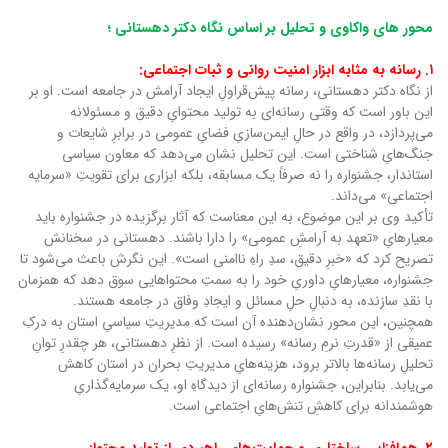
محور های واکاوی و تحلیل بر اساس نگاه دکتر دهستانی ؛
۱. رسانه به مثابه ابزار امنیت روانی و ثبات اجتماعی:
از نگاه دکتر دهستانی، رسانه پیش‌قراولِ ایجاد آرامش در جامعه است. او بر
این باور است که وقتی رسانه‌ای به تولید محتوایِ دقیق و مسئولانه
می‌پردازد، در واقع در حالِ ایمن‌سازیِ فضایِ عمومی در برابرِ شایعات و
جنگ‌هایِ شناختی است. این تحلیل نشان می‌دهد که معاون سیاسی
استاندار، جشنواره را نه صرفاً یک مسابقه، بلکه ابزاری برای تقویتِ «سرمایه
اجتماعی» می‌داند.
تأکید وی بر این موضوع، به این معناست که آثار برگزیده در جشنواره باید
معیارهایِ «تعهد به آرامشِ عمومی» را دارا باشند. دهستانی در سخنانش
تصریح کرد که «خبرِ دقیق، سدِ راهِ ناامنی است». این نگرش باعث می‌شود تا
جشنواره، معیارهایِ داوریِ خود را به سمتِ محتواهایی سوق دهد که همزمان
با نقدِ سازنده، به دنبالِ حلِ مسائل و ایجادِ وفاق در جامعه هستند.
همچنین، این محور نشان‌دهنده آن است که مدیریتِ سیاسیِ استان به درکِ
عمیقی از «قدرتِ نرمِ رسانه» رسیده است. از نظرِ دهستانی، هر چقدرِ توانِ
تحلیلِ رسانه‌ها بالاتر برود، هزینه‌هایِ مدیریتِ بحران در استان کاهش
می‌یابد. بنابراین، جشنواره رسانه‌ای از دیدگاهِ او، یک سرمایه‌گذاریِ
هوشمندانه برای کاهشِ تنش‌هایِ اجتماعی است.