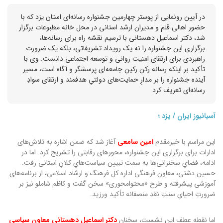
در آیین رونمایی از پوستر چهارمین جشنواره رسانه‌ای استان یزد که با
حضور اهالی قلم و مدیران ارشد استانی در محل خانه مطبوعات برگزار
شد، دکتر اسماعیل دهستانی با ترسیم نقشه راه برای رسانه‌ها،
برگزاری این جشنواره را نه یک رویداد تشریفاتی، بلکه یک ضرورت
راهبردی برای ارتقای امنیت روانی و توسعه اجتماعی دانست. وی با
تأکید بر اینکه رسانه رکن رکینِ جامعه‌ای پرسشگر و آگاه است، مسیر
آینده جشنواره را بر مدارِ حمایت‌های دولتیِ هدفمند و ارتقای سوادِ
رسانه‌ای تعریف کرد
آسیانیوز ایران / یزد ؛
این مراسم با خیرمقدم
امین سامعی
آغاز شد که ضمن اشاره به تلاش‌های
ادارات برای برگزاری این جشنواره، محورهای رقابتی را تشریح کرد. اما در
ادامه، فضایِ سخنرانی‌ها به سمت تبیین سیاست‌هایِ کلانِ استانی رفت.
حسین دشتی، معاون فرهنگی اداره کل فرهنگ و ارشاد اسلامی، از برنامه‌های
آموزشی پیشرفته و طرح «محتوامحوری» سخن گفت و کاظم شاملو نیز بر
ضرورتِ احیایِ سنتِ نقدِ منصفانه تأکید ورزید.
اما نقطه عطف این نشست، سخنان
دکتر اسماعیل دهستانی معاون سیاسی