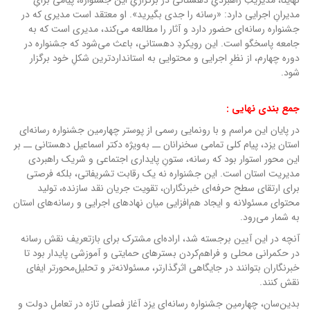
نهایتاً، مدیریتِ راهبردیِ دهستانی در برگزاریِ این جشنواره، پیامی برایِ
مدیرانِ اجرایی دارد: «رسانه را جدی بگیرید». او معتقد است مدیری که در
جشنواره رسانه‌ای حضور دارد و آثار را مطالعه می‌کند، مدیری است که به
جامعه پاسخگو است. این رویکردِ دهستانی، باعث می‌شود که جشنواره در
دوره چهارم، از نظرِ اجرایی و محتوایی به استانداردترین شکلِ خود برگزار
شود.
جمع بندی نهایی :
در پایان این مراسم و با رونمایی رسمی از پوستر چهارمین جشنواره رسانه‌ای
استان یزد، پیام کلی تمامی سخنرانان ــ به‌ویژه دکتر اسماعیل دهستانی ــ بر
این محور استوار بود که رسانه، ستونِ پایداری اجتماعی و شریک راهبردی
مدیریت استان است. این جشنواره نه یک رقابت تشریفاتی، بلکه فرصتی
برای ارتقای سطح حرفه‌ای خبرنگاران، تقویت جریان نقد سازنده، تولید
محتوای مسئولانه و ایجاد هم‌افزایی میان نهادهای اجرایی و رسانه‌های استان
به شمار می‌رود.
آنچه در این آیین برجسته شد، اراده‌ای مشترک برای بازتعریف نقش رسانه
در حکمرانی محلی و فراهم‌کردن بسترهای حمایتی و آموزشی پایدار بود تا
خبرنگاران بتوانند در جایگاهی اثرگذارتر، مسئولانه‌تر و تحلیل‌محورتر ایفای
نقش کنند.
بدین‌سان، چهارمین جشنواره رسانه‌ای یزد آغاز فصلی تازه در تعامل دولت و