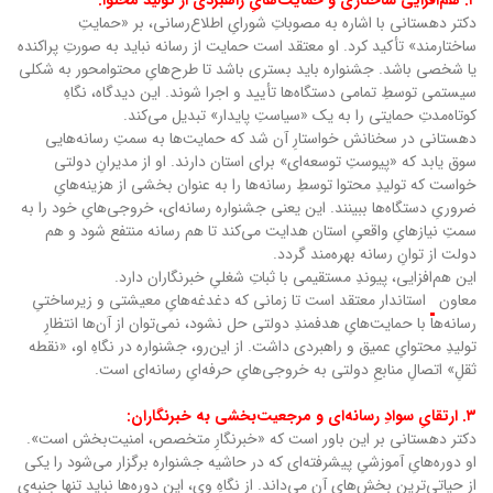
۲. هم‌افزایی ساختاری و حمایت‌هایِ راهبردی از تولید محتوا:
دکتر دهستانی با اشاره به مصوباتِ شورایِ اطلاع‌رسانی، بر «حمایتِ
ساختارمند» تأکید کرد. او معتقد است حمایت از رسانه نباید به صورتِ پراکنده
یا شخصی باشد. جشنواره باید بستری باشد تا طرح‌هایِ محتوامحور به شکلی
سیستمی توسطِ تمامی دستگاه‌ها تأیید و اجرا شوند. این دیدگاه، نگاهِ
کوتاه‌مدتِ حمایتی را به یک «سیاستِ پایدار» تبدیل می‌کند.
دهستانی در سخنانش خواستارِ آن شد که حمایت‌ها به سمتِ رسانه‌هایی
سوق یابد که «پیوستِ توسعه‌ای» برای استان دارند. او از مدیرانِ دولتی
خواست که تولیدِ محتوا توسطِ رسانه‌ها را به عنوان بخشی از هزینه‌هایِ
ضروریِ دستگاه‌ها ببینند. این یعنی جشنواره رسانه‌ای، خروجی‌هایِ خود را به
سمتِ نیازهایِ واقعیِ استان هدایت می‌کند تا هم رسانه منتفع شود و هم
دولت از توانِ رسانه بهره‌مند گردد.
این هم‌افزایی، پیوندِ مستقیمی با ثباتِ شغلیِ خبرنگاران دارد.
معاون
استاندار معتقد است تا زمانی که دغدغه‌هایِ معیشتی و زیرساختیِ
رسانه‌ها با حمایت‌هایِ هدفمندِ دولتی حل نشود، نمی‌توان از آن‌ها انتظارِ
تولیدِ محتوایِ عمیق و راهبردی داشت. از این‌رو، جشنواره در نگاهِ او، «نقطه
ثقلِ» اتصالِ منابعِ دولتی به خروجی‌هایِ حرفه‌ایِ رسانه‌ای است.
۳. ارتقایِ سوادِ رسانه‌ای و مرجعیت‌بخشی به خبرنگاران:
دکتر دهستانی بر این باور است که «خبرنگارِ متخصص، امنیت‌بخش است».
او دوره‌هایِ آموزشیِ پیشرفته‌ای که در حاشیه جشنواره برگزار می‌شود را یکی
از حیاتی‌ترینِ بخش‌هایِ آن می‌داند. از نگاهِ وی، این دوره‌ها نباید تنها جنبه‌یِ