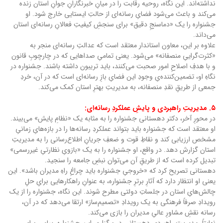
نداشته‌اند. این نگاه، روحیه رقابت را در میانِ خبرنگارانِ جوانِ استان زنده
می‌کند و باعث می‌شود فضایِ رسانه‌ای از حالتِ ایستایی خارج شود. او
جشنواره را یک «دماسنجِ دقیق» برای سنجشِ کیفیتِ فعالانِ رسانه‌ای استان
می‌داند.
علاوه بر این، معاون استاندار معتقد است که عدالتِ رسانه‌ای منجر به
«کثرت‌گراییِ منصفانه» می‌شود. یعنی تمامیِ صداهایی که در چارچوبِ قانون
و با هدفِ اصلاحِ امور صحبت می‌کنند، باید تریبون داشته باشند. جشنواره در
نگاهِ او، تضمین‌کننده‌یِ وجودِ این فضایِ بازِ رسانه‌ای است که در آن، خردِ
جمعی از طریقِ نقدِ منصفانه، به مدیریتِ بهترِ استان کمک می‌کند.
۵. مدیریتِ راهبردی و پایشِ عملکردِ رسانه‌ای:
در محورِ آخر، دکتر دهستانی جشنواره را به مثابه یک «نظامِ پایش» می‌بیند.
او معتقد است که جشنواره باید بتواند عملکردِ رسانه‌ها را در بازه‌هایِ زمانیِ
مشخص ارزیابی کند و نقاطِ قوت و ضعفِ جریانِ اطلاع‌رسانی را به مدیریتِ
استان گزارش دهد. در واقع، او جشنواره را به یک «بازویِ نظارتیِ غیررسمی»
تبدیل کرده است که از طریقِ آن می‌توان نبضِ جامعه را سنجید.
دهستانی تصریح کرد که «خروجیِ جشنواره باید چراغِ راهِ مدیران باشد». این
یعنی او انتظار دارد که آثارِ برترِ جشنواره، به عنوانِ راهکارهایی برایِ حلِ
چالش‌هایِ استان در جلساتِ دولتی مطرح شوند. این نگاه، جشنواره را از یک
رویدادِ صرفاً فرهنگی به یک رویدادِ «تصمیم‌ساز» ارتقا می‌دهد که در آن،
رسانه نقشِ مشاورِ عالیِ مدیران را بازی می‌کند.