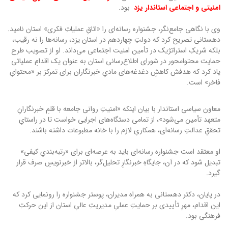
امنیتی و اجتماعی استاندار یزد
بود.
وی با نگاهی جامع‌نگر، جشنواره رسانه‌ای را «اتاقِ عملیاتِ فکری» استان نامید.
دهستانی تصریح کرد که دولتِ چهاردهم در استان یزد، رسانه‌ها را نه رقیب،
بلکه شریکِ استراتژیک در تأمین امنیت اجتماعی می‌داند. او از تصویب طرح
حمایت محتوامحور در شورای اطلاع‌رسانی استان به عنوان یک اقدامِ عملیاتی
یاد کرد که هدفش کاهشِ دغدغه‌های مادیِ خبرنگاران برای تمرکز بر «محتوایِ
فاخر» است.
معاون سیاسی استاندار با بیان اینکه «امنیتِ روانی جامعه با قلمِ خبرنگارانِ
متعهد تأمین می‌شود»، از تمامی دستگاه‌های اجرایی خواست تا در راستایِ
تحققِ عدالتِ رسانه‌ای، همکاریِ لازم را با خانه مطبوعات داشته باشند.
او معتقد است جشنواره رسانه‌ای باید به عرصه‌ای برای «رتبه‌بندیِ کیفی»
تبدیل شود که در آن، جایگاهِ خبرنگارِ تحلیل‌گر، بالاتر از خبرنویسِ صرف قرار
گیرد.
در پایان، دکتر دهستانی به همراه مدیران، پوستر جشنواره را رونمایی کرد که
این اقدام، مهرِ تأییدی بر حمایتِ عملیِ مدیریتِ عالیِ استان از این حرکتِ
فرهنگی بود.