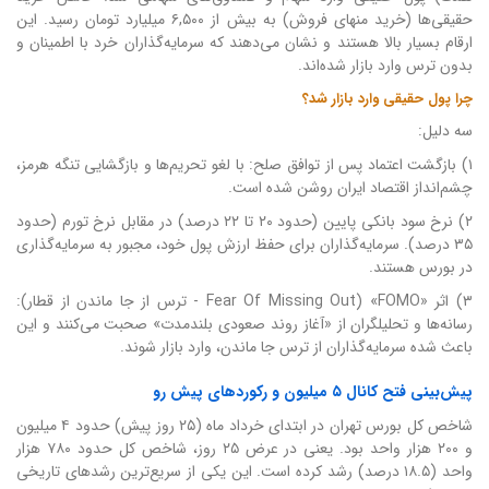
حقیقی‌ها (خرید منهای فروش) به بیش از ۶,۵۰۰ میلیارد تومان رسید. این
ارقام بسیار بالا هستند و نشان می‌دهند که سرمایه‌گذاران خرد با اطمینان و
بدون ترس وارد بازار شده‌اند.
چرا پول حقیقی وارد بازار شد؟
سه دلیل:
۱) بازگشت اعتماد پس از توافق صلح: با لغو تحریم‌ها و بازگشایی تنگه هرمز،
چشم‌انداز اقتصاد ایران روشن شده است.
۲) نرخ سود بانکی پایین (حدود ۲۰ تا ۲۲ درصد) در مقابل نرخ تورم (حدود
۳۵ درصد). سرمایه‌گذاران برای حفظ ارزش پول خود، مجبور به سرمایه‌گذاری
در بورس هستند.
۳) اثر «FOMO» (Fear Of Missing Out - ترس از جا ماندن از قطار):
رسانه‌ها و تحلیلگران از «آغاز روند صعودی بلندمدت» صحبت می‌کنند و این
باعث شده سرمایه‌گذاران از ترس جا ماندن، وارد بازار شوند.
پیش‌بینی فتح کانال ۵ میلیون و رکوردهای پیش رو
شاخص کل بورس تهران در ابتدای خرداد ماه (۲۵ روز پیش) حدود ۴ میلیون
و ۲۰۰ هزار واحد بود. یعنی در عرض ۲۵ روز، شاخص کل حدود ۷۸۰ هزار
واحد (۱۸.۵ درصد) رشد کرده است. این یکی از سریع‌ترین رشدهای تاریخی