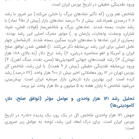
ورود نقدینگی حقیقی در تاریخ بورس ایران است.
شاخص هم وزن (که تأثیر نمادهای بزرگ را خنثی می‌کند) نیز امروز با رشد
۲.۸ درصدی همراه شد. بیش از ۹۰ درصد نمادهای بازار (بیش از ۹۵۰ نماد) با
رشد مثبت بسته شدند. نمادهای بزرگ و شاخص‌ساز (فولاد، فملی، شپنا،
شتران، وبملت، وتجارت، پارسان و...) موتور محرک اصلی این رشد بودند.
بسیاری از این نمادها با صف‌های خرید سنگین بسته شدند. کارشناسان چهار
عامل اصلی برای این رشد بی‌سابقه ذکر می‌کنند: ۱) قطعی شدن توافق صلح
ایران و آمریکا و لغو محاصره دریایی، ۲) رشد نرخ دلار (به بالای ۱۸۸ هزار
تومان)، ۳) رشد قیمت‌های جهانی کامودیتی‌ها (مس، نفت، سنگ آهن)، ۴)
ورود بی‌سابقه نقدینگی حقیقی (بیش از ۹ همت). با این رشد، شاخص کل
بورس تهران در ۱۲ روز معاملاتی اخیر بیش از ۹۰۰ هزار واحد (۲۲ درصد) رشد
کرده است. این بهترین بازه تاریخی بازار سرمایه ایران است. پیش‌بینی
می‌شود شاخص تا پایان هفته به ۵ میلیون و ۵۰ هزار واحد نیز برسد.
تحلیل رشد ۱۶۱ هزار واحدی و عوامل مؤثر (توافق صلح، دلار،
کامودیتی‌ها)
جهش ۱۶۱ هزار واحدی شاخص کل در یک روز، یک پدیده «نادر» در تاریخ
بورس ایران است. برای درک ابعاد این رشد، توجه به عوامل زیر ضروری
است: