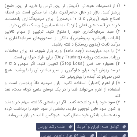
۱) از تصمیمات هیجانی (فروش از روی ترس یا خرید از روی طمع)
پرهیز کنید. بازار در حال حاضرقدرت دارد، اما ممکن است هر لحظه
اصلاح شود (ریزش ۵ تا ۱۰ درصدی). برای سرمایه‌گذاری بلندمدت،
خرید در قیمت‌های فعلی (نزدیک به ۵ میلیون) ریسک بالایی دارد.
۲) سبد سرمایه‌گذاری خود را متنوع کنید. ترکیبی از سهام کالایی
(فلزات، پالایشی، پتروشیمی)، بانکی و صندوق‌های سرمایه‌گذاری با
درآمد ثابت (بدون ریسک) داشته باشید.
۳) با دید میان‌مدت (چند ماهه) وارد بازار شوید، نه برای معاملات
روزانه. معاملات روزانه (Day Trading) برای افراد حرفه‌ای است.
۴) همواره حد ضرر (Stop Loss) تعیین کنید. اگر سهمی ۵ تا ۷
درصد ریزش کرد، برای جلوگیری از ضرر بیشتر، آن را بفروشید. هیچ
کس نمی‌تواند آینده را پیش‌بینی کند.
۵) از اهرم (اعتبار) استفاده نکنید. بازار سرمایه ذاتاً پرنوسان است و
استفاده از اهرم می‌تواند شما را در یک نوسان منفی کوتاه مدت، نقد
کند.
۶) سود خود را «برداشت» کنید. اگر در ماه‌های گذشته سهام خریده‌اید
و اکنون سود قابل توجهی دارید، بخشی از سود خود را برداشت کرده
و به حساب بانکی خود منتقل کنید. هیچکس تا ابد در بازار نمی‌ماند.
توافق صلح ایران و آمریکا
علت رشد بورس
بورس تهران
رشد 161 هزار واحدی بورس