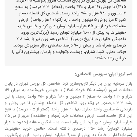
شاخص کل بورس تهران در پایان معاملات امروز (دوشنبه ۲۵ خرداد
۱۴۰۵) با جهش ۱۶۱ هزار و ۴۲۰ واحدی (معادل ۳.۳ درصد) به سطح
۴ میلیون و ۹۸۰ هزار و ۷۵۰ واحد رسید. شاخص کل فاصله بسیار
کمی تا مرز روانی ۵ میلیون واحد دارد (تنها ۲۰ هزار واحد). ارزش
معاملات خرد از مرز ۳۵ هزار میلیارد تومان عبور کرد و خالص خرید
حقیقی‌ها به بیش از ۹,۰۰۰ میلیارد تومان رسید (بزرگ‌ترین ورود
نقدینگی حقیقی در تاریخ بورس). شاخص هم وزن نیز با رشد ۲.۸
درصدی همراه شد و بیش از ۹۰ درصد نمادهای بازار سبزپوش بودند.
فولاد، فملی، شپنا، شتران، وبملت، وتجارت و پارسان بیشترین تأثیر را
در این رشد داشتند.
آسیانیوز ایران؛ سرویس اقتصادی:
بازار سرمایه ایران بار دیگر تاریخ‌سازی کرد. شاخص کل بورس تهران در پایان
معاملات امروز (دوشنبه ۲۵ خرداد ۱۴۰۵) با جهشی خیره‌کننده به میزان ۱۶۱
هزار و ۴۲۰ واحد، به سطح ۴ میلیون و ۹۸۰ هزار و ۷۵۰ واحد رسید. با این
رشد ۳.۳ درصدی در یک روز، شاخص کل فاصله چندانی تا مرز روانی و
تاریخی ۵ میلیون واحد ندارد. تنها ۲۰ هزار واحد (کمتر از ۰.۵ درصد) تا فتح
این کانال فاصله است. ارزش معاملات خرد (سهام و حقتقدم) امروز از مرز ۳۵
هزار میلیارد تومان عبور کرد. این رقم نسبت به میانگین ماهانه (حدود ۱۰ هزار
میلیارد تومان) رشد ۲۵۰ درصدی داشته است. خالص خرید حقیقی‌ها
(سرمایه‌گذاران خرد) به بیش از ۹,۰۰۰ میلیارد تومان رسید. این بزرگ‌ترین