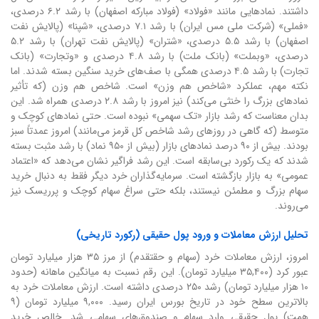
داشتند. نمادهایی مانند «فولاد» (فولاد مبارکه اصفهان) با رشد ۶.۲ درصدی،
«فملی» (شرکت ملی مس ایران) با رشد ۷.۱ درصدی، «شپنا» (پالایش نفت
اصفهان) با رشد ۵.۵ درصدی، «شتران» (پالایش نفت تهران) با رشد ۵.۲
درصدی، «وبملت» (بانک ملت) با رشد ۴.۸ درصدی و «وتجارت» (بانک
تجارت) با رشد ۴.۵ درصدی همگی با صف‌های خرید سنگین بسته شدند. اما
نکته مهم، عملکرد «شاخص هم وزن» است. شاخص هم وزن (که تأثیر
نمادهای بزرگ را خنثی می‌کند) نیز امروز با رشد ۲.۸ درصدی همراه شد. این
بدان معناست که رشد بازار «تک سهمی» نبوده است. حتی نمادهای کوچک و
متوسط (که گاهی در روزهای رشد شاخص کل قرمز می‌مانند) امروز عمدتاً سبز
بودند. بیش از ۹۰ درصد نمادهای بازار (بیش از ۹۵۰ نماد) با رشد مثبت بسته
شدند که یک رکورد بی‌سابقه است. این رشد فراگیر نشان می‌دهد که «اعتماد
عمومی» به بازار بازگشته است. سرمایه‌گذاران خرد دیگر فقط به دنبال خرید
سهام بزرگ و مطمئن نیستند، بلکه حتی سراغ سهام کوچک و پرریسک نیز
می‌روند.
تحلیل ارزش معاملات و ورود پول حقیقی (رکورد تاریخی)
امروز، ارزش معاملات خرد (سهام و حقتقدم) از مرز ۳۵ هزار میلیارد تومان
عبور کرد (۳۵,۴۰۰ میلیارد تومان). این رقم نسبت به میانگین ماهانه (حدود
۱۰ هزار میلیارد تومان) رشد ۲۵۰ درصدی داشته است. ارزش معاملات خرد به
بالاترین سطح خود در تاریخ بورس ایران رسید. ۹,۰۰۰ میلیارد تومان (۹
همت) پول حقیقی وارد سهام و صندوق‌های سهامی شد. خالص خرید