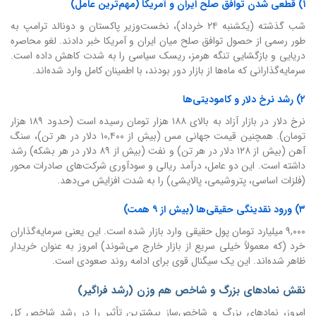
۱) قطعی شدن توافق صلح ایران و آمریکا (مهم‌ترین عامل)
شب گذشته (یکشنبه ۲۴ خرداد)، نخست‌وزیر پاکستان و دونالد ترامپ به
طور رسمی از حصول توافق صلح میان ایران و آمریکا خبر دادند. لغو محاصره
دریایی و بازگشایی تنگه هرمز، ریسک سیاسی را به شدت کاهش داده است.
سرمایه‌گذارانی که ماه‌ها از بازار دور بودند، با اطمینان کامل وارد شده‌اند.
۲) رشد نرخ دلار و کامودیتی‌ها
نرخ دلار در بازار آزاد به بالای ۱۸۸ هزار تومان رسیده است (حدود ۱۸۹ هزار
تومان). همچنین قیمت جهانی مس (بیش از ۱۰,۴۰۰ دلار در هر تن)، سنگ
آهن (بیش از ۱۲۸ دلار در هر تن) و نفت (بیش از ۸۹ دلار در هر بشکه) رشد
داشته است. این دو عامل، درآمد ریالی و سودآوری شرکت‌های صادرات محور
(فلزات اساسی، پتروشیمی، پالایشی) را به شدت افزایش می‌دهد.
۳) ورود نقدینگی حقیقی‌ها (بیش از ۹ همت)
۹,۰۰۰ میلیارد تومان پول حقیقی وارد بازار شده است. این یعنی سرمایه‌گذاران
خرد (که معمولاً خیلی سریع از بازار خارج می‌شوند) امروز به عنوان خریدار
ظاهر شده‌اند. این یک سیگنال قوی برای ادامه روند صعودی است.
نقش نمادهای بزرگ و شاخص هم وزن (رشد فراگیر)
امروز، نمادهای بزرگ و شاخص‌ساز بیشترین تأثیر را در رشد شاخص کل