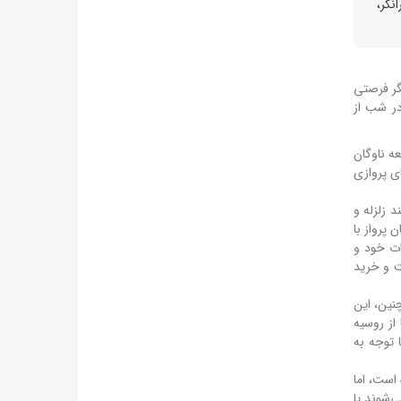
نگر،
گر فرصتی
الگرد مجهز به سامانه دید در شب از
و توسعه ناوگان
ی پروازی
 زلزله و
پرواز با
ات خود و
ت و خرید
نین، این
از روسیه
 توجه به
است، اما
ی‌شوند یا