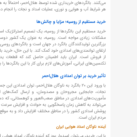
می‌کنند. بالگردهای خریداری شده توسط هلال‌احمر، احتمالاً به
هر شرایط آب و هوایی و نوری، عملیات امداد و نجات را انجام ده
خرید مستقیم از روسیه؛ مزایا و چالش‌ها
خرید مستقیم این بالگردها از روسیه، یک تصمیم استراتژیک است
مشکلات زیادی مواجه است. روسیه، به عنوان یک کشور دوست و 
بزرگترین تولیدکنندگان بالگرد در جهان است و بالگردهای روسی، 
ارتقای توانمندی‌های امدادی خود کمک کند. با این حال، خرید ب
از فروش است. ایران باید اطمینان حاصل کند که قطعات یدکی
تکنسین‌های ایرانی، آموزش‌های لازم برای کار با این بالگردها را بب
تأثیر خرید بر توان امدادی هلال‌احمر
با ورود این ۲۰ بالگرد به ناوگان هلال‌احمر، توان ام
نجات، جابجایی مجروحان و مصدومان، و ارسال کمک‌های اولیه
مأموریت‌های امدادی در مناطق صعب‌العبور و کوهستانی، که دستر
می‌تواند به کاهش زمان پاسخگویی به حوادث و افزایش سرعت عملی
پوشش امدادی کشور را در مناطق مختلف افزایش داد و به موقع 
مردم ایران است.
آینده ناوگان امداد هوایی ایران
با این خرید، می‌توان امیدوار بود که آینده ناوگان امداد هوایی 