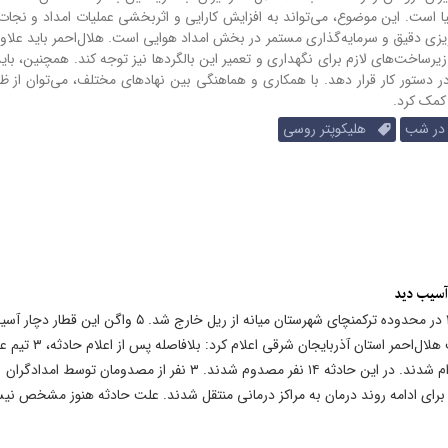
دنیا است. این موضوع، می‌تواند به افزایش کارایی و اثربخشی عملیات امداد و نجات
ه‌ریزی دقیق و سرمایه‌گذاری مستمر در بخش امداد هوایی است. هلال‌احمر باید علاو
زیرساخت‌های لازم برای نگهداری و تعمیر این بالگردها نیز توجه کند. همچنین، با
 در دستور کار قرار دهد. با همکاری و هماهنگی بین نهادهای مختلف، می‌توان از ظ
 کمک کرد.
 در شب
هلیکوپتر روسی
قطار مسافربری تبریز-مشهد بعدازظهر پنجشنبه ۲۱ خرداد ۱۴۰۵ در محدوده ترکمنچای شهرستان میانه از ریل خارج شد. ۵
و ۱۸۹ مسافر در این واگن‌ها حضور داشتند. مدیرعامل جمعیت هلال‌احمر اس
هلال‌احمر شهرستان میانه به همراه تجهیزات کامل به محل اعزام شدند. در این حادثه ۱۴ نفر مصدوم شدند. ۳ نفر از مصدومان توسط امدادگران
سرپایی در محل درمان و ۱۱ مصدوم دیگر برای ادامه روند درمان به مراکز درمانی منتقل شدند. علت حادثه هنوز مشخص