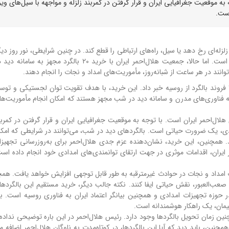
به موقعیت جغرافیایی ایران و قرار گرفتن در کمربند زلزله و مواجهه با سیل‌های ویرا
ست.
له‌ای رخ دهد یا سیل، راه‌های ارتباطی را قطع کند. در چنین شرایطی، نور روز دی
برای نجات نیست و تاریکی، سخت‌ترین مانع برای امدادگران است. اما حالا، جمعیت هلال‌احمر ایران با خرید ۲۰ ب
نند در هر ساعت از شبانه‌روز، مأموریت‌های امداد و نجات را انجام دهند.
رئیس جمعیت هلال‌احمر از امضای تفاهم‌نامه خرید مستقیم ۲۰ فروند بالگرد از روسیه خبر داد. این خرید، با هدف تقویت توان لجستیکی 
ه فناوری‌های مدرن و سامانه دید در شب مجهز هستند که امکان انجام مأموریت‌ها
ال‌احمر ایران است. با توجه به موقعیت جغرافیایی ایران و قرار گرفتن در کمربند
دی، یک ضرورت حیاتی است. بالگردهای دید در شب، می‌توانند در شرایطی که امکان 
. همچنین، این خرید، نشان‌دهنده عزم جدی هلال‌احمر برای به‌روزرسانی تجهیز
حمر ایران، اقدامات موثری در جهت ارتقای توانمندی‌های امدادی خود انجام داده اس
ت امداد و نجات در حوادث غیرمترقبه به طور قابل توجهی افزایش خواهد یافت. همچ
صعب‌العبور، نقش حیاتی ایفا کنند. نکته جالب دیگر، خرید مستقیم این بالگردها 
حوزه تجهیزات امدادی و همچنین بیانگر اعتماد ایران به فناوری روسیه است. با
یمان، یک راهکار هوشمندانه است.
نین زمان تحویل بالگردها وجود دارد. رئیس هلال‌احمر در این باره توضیحی نداده 
چنین، باید دید که آیا این بالگردها، در کوتاه‌مدت به ناوگان هلال‌احمر اضافه م