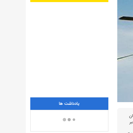
یادداشت ها
گان
بر