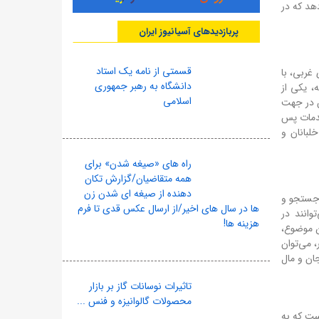
هد که در
پربازدیدهای آسیانیوز ایران
قسمتی از نامه یک استاد
غربی، با
دانشگاه به رهبر جمهوری
، یکی از
اسلامی
ان در جهت
خدمات پس
لبانان و
راه های «صیغه شدن» برای
همه متقاضیان/گزارش تکان
دهنده از صیغه ای شدن زن
ت جستجو و
ها در سال های اخیر/از ارسال عکس قدی تا فرم
وانند در
هزینه ها!
ن موضوع،
 می‌توان
ان و مال
تاثیرات نوسانات گاز بر بازار
محصولات گالوانیزه و فنس ...
است که به