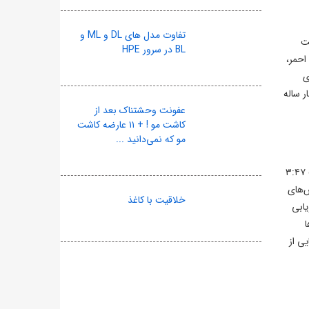
تفاوت مدل های DL و ML و
ت
BL در سرور HPE
 هلال احمر،
ی
ر ساله
عفونت وحشتناک بعد از
کاشت مو ! + ۱۱ عارضه کاشت
مو که نمی‌دانید ...
مرکز لرزه‌نگاری موسسه ژئوفیزیک دانشگاه تهران از وقوع زمین لرزه‌ای به قدرت ۴ ریشتر در حوالی فراشبند استان فارس خبر داد. این زلزله ساعت ۳:۴۷
 لرزش‌های
خلاقیت با کاغذ
یابی
ی از