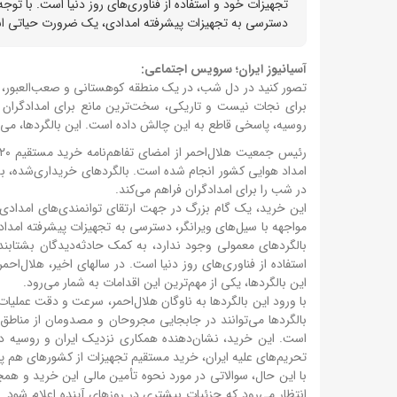
تجهیزات خود و استفاده از فناوری‌های روز دنیا است. با توجه 
دسترسی به تجهیزات پیشرفته امدادی، یک ضرورت حیاتی ا
آسیانیوز ایران؛ سرویس اجتماعی:
تصور کنید در دل شب، در یک منطقه کوهستانی و صعب‌العبور، زلز
روسیه، پاسخی قاطع به این چالش داده است. این بالگردها، می‌توا
امداد هوایی کشور انجام شده است. بالگردهای خریداری‌شده، ب
در شب را برای امدادگران فراهم می‌کند.
این خرید، یک گام بزرگ در جهت ارتقای توانمندی‌های امدادی هل
مواجهه با سیل‌های ویرانگر، دسترسی به تجهیزات پیشرفته امدا
بالگردهای معمولی وجود ندارد، به کمک حادثه‌دیدگان بشتابند
استفاده از فناوری‌های روز دنیا است. در سالهای اخیر، هلال‌ا
این بالگردها، یکی از مهم‌ترین این اقدامات به شمار می‌رود.
با ورود این بالگردها به ناوگان هلال‌احمر، سرعت و دقت عملیا
بالگردها می‌توانند در جابجایی مجروحان و مصدومان از مناطق 
است. این خرید، نشان‌دهنده همکاری نزدیک ایران و روسیه در 
تحریم‌های علیه ایران، خرید مستقیم تجهیزات از کشورهای هم پ
با این حال، سوالاتی در مورد نحوه تأمین مالی این خرید و همچ
انتظار می‌رود که جزئیات بیشتری در روزهای آینده اعلام شود. هم