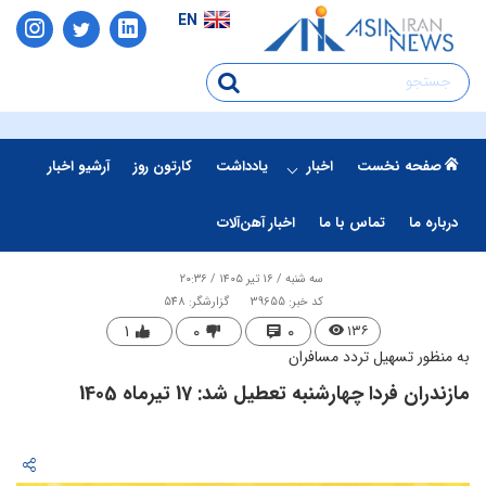
EN
صفحه نخست
اخبار
یادداشت
کارتون روز
آرشیو اخبار
درباره ما
تماس با ما
اخبار آهن‌آلات
سه شنبه / ۱۶ تیر ۱۴۰۵ / ۲۰:۳۶
کد خبر: 39655
گزارشگر: 548
۱
۰
۰
۱۳۶
به منظور تسهیل تردد مسافران
​مازندران فردا چهارشنبه تعطیل شد: 17 تیرماه 1405