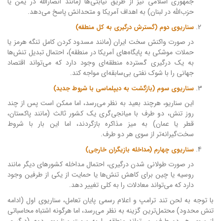
جمهوری اسلامی نیز از طریق نیابتی‌ها (مانند انصارالله در یمن یا
حزب‌الله در لبنان) به اهداف آمریکا و متحدانش پاسخ می‌دهد.
سناریوی دوم (گسترش درگیری به کل منطقه)
در صورت واکنش سخت ایران (مانند مسدود کردن کامل تنگه هرمز یا
حملات موشکی به پایگاه‌های آمریکا در منطقه)، احتمال تبدیل تنش‌ها
به یک درگیری گسترده منطقه‌ای وجود دارد که می‌تواند اقتصاد
جهانی را با شوک نفتی بی‌سابقه‌ای مواجه کند.
سناریوی سوم (بازگشت به دیپلماسی با شروط جدید)
این سناریو، هرچند بعید به نظر می‌رسد، اما ممکن است پس از چند
روز تنش، دو طرف با میانجی‌گری یک کشور ثالث (مانند پاکستان،
قطر یا عمان) به میز مذاکره بازگردند، اما این بار با شروط
سخت‌گیرانه‌تر از سوی هر دو طرف.
سناریوی چهارم (مداخله بازیگران خارجی)
در صورت طولانی شدن درگیری، احتمال مداخله کشورهای دیگر مانند
روسیه یا چین برای کاهش تنش‌ها یا حمایت از یکی از طرفین وجود
دارد که می‌تواند معادلات را به کلی تغییر دهد.
با توجه به لحن تند ترامپ و اعلام رسمی پایان تعامل، سناریوی اول (ادامه
تنش محدود) محتمل‌ترین گزینه به نظر می‌رسد، اما هرگونه اشتباه محاسباتی