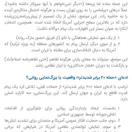
این جمله ساده اما پرمعنا («دیگر نمی‌خواهم با آنها سروکار داشته باشم»)،
عملاً درهای دیپلماسی را به روی تهران بست و هرگونه احتمال مذاکره‌ی آینده
را به حاشیه راند. این موضع، نشان از یک تصمیم از پیش‌برنامه‌ریزی‌شده
دارد که در بالاترین سطح اجرایی آمریکا اتخاذ شده است. همچنین، انتخاب
آنکارا به عنوان بستر این اظهارات، یک پیام دوگانه داشت:
از یک سو، نمایش هماهنگی با ناتو (از طریق حضور مارک روته)
و از سوی دیگر، ارسال پیام به کشورهای منطقه (به ویژه ترکیه) که
آمریکا به دنبال ائتلاف‌سازی برای مقابله با ایران است.
این موضع، میتواند به معنای پایان هرگونه تفاهم (حتی تفاهم‌نامه اسلام‌آباد)
و بازگشت به دوران «فشار حداکثری» با ابزار نظامی باشد.
ادعای «حمله ۲۰ برابر شدیدتر»؛ واقعیت یا بزرگ‌نمایی روانی؟
ترامپ با ادعای حمله «۲۰ برابر شدیدتر» از حملات قبلی، تلاش کرد یک پیام
قدرت قاطع به ایران و جهان ارسال کند. این بزرگ‌نمایی، سه کارکرد اصلی
دارد:
نخست، ایجاد بازدارندگی روانی برای جلوگیری از اقدامات
تلافی‌جویانه توسط جمهوری اسلامی
دوم، جلب حمایت افکار عمومی آمریکا و متحدان برای تشدید تنش‌ها
و سوم، نمایش توانمندی نظامی آمریکا در شرایطی که برخی