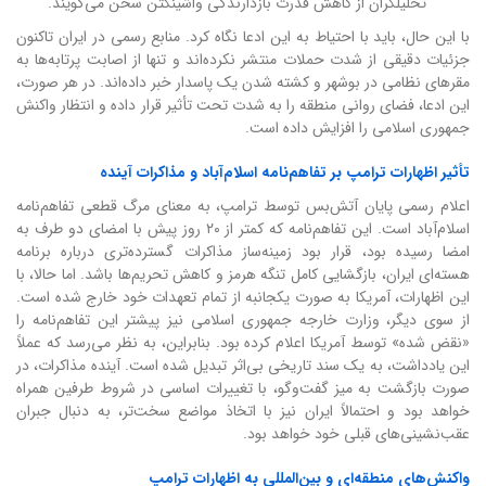
تحلیلگران از کاهش قدرت بازدارندگی واشینگتن سخن می‌گویند.
با این حال، باید با احتیاط به این ادعا نگاه کرد. منابع رسمی در ایران تاکنون
جزئیات دقیقی از شدت حملات منتشر نکرده‌اند و تنها از اصابت پرتابه‌ها به
مقرهای نظامی در بوشهر و کشته شدن یک پاسدار خبر داده‌اند. در هر صورت،
این ادعا، فضای روانی منطقه را به شدت تحت تأثیر قرار داده و انتظار واکنش
جمهوری اسلامی را افزایش داده است.
تأثیر اظهارات ترامپ بر تفاهم‌نامه اسلام‌آباد و مذاکرات آینده
اعلام رسمی پایان آتش‌بس توسط ترامپ، به معنای مرگ قطعی تفاهم‌نامه
اسلام‌آباد است. این تفاهم‌نامه که کمتر از ۲۰ روز پیش با امضای دو طرف به
امضا رسیده بود، قرار بود زمینه‌ساز مذاکرات گسترده‌تری درباره برنامه
هسته‌ای ایران، بازگشایی کامل تنگه هرمز و کاهش تحریم‌ها باشد. اما حالا، با
این اظهارات، آمریکا به صورت یکجانبه از تمام تعهدات خود خارج شده است.
از سوی دیگر، وزارت خارجه جمهوری اسلامی نیز پیشتر این تفاهم‌نامه را
«نقض شده» توسط آمریکا اعلام کرده بود. بنابراین، به نظر می‌رسد که عملاً
این یادداشت، به یک سند تاریخی بی‌اثر تبدیل شده است. آینده مذاکرات، در
صورت بازگشت به میز گفت‌وگو، با تغییرات اساسی در شروط طرفین همراه
خواهد بود و احتمالاً ایران نیز با اتخاذ مواضع سخت‌تر، به دنبال جبران
عقب‌نشینی‌های قبلی خود خواهد بود.
واکنش‌های منطقه‌ای و بین‌المللی به اظهارات ترامپ