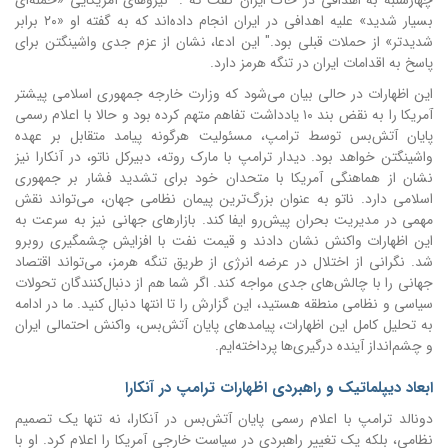
چهارشنبه به اهدافی در خاک ایران گفت که : "نیروهای آمریکایی «حمله‌ای
بسیار شدید» علیه اهدافی در ایران انجام داده‌اند که به گفته او «۲۰ برابر
شدیدتر» از حملات قبلی بود." این ادعا، نشان از عزم جدی واشینگتن برای
پاسخ به اقدامات ایران در تنگه هرمز دارد.
این اظهارات در حالی بیان می‌شود که وزارت خارجه جمهوری اسلامی پیشتر
آمریکا را به نقض بند ۱۰ یادداشت تفاهم متهم کرده بود و حالا با اعلام رسمی
پایان آتش‌بس توسط ترامپ، مسئولیت هرگونه پیامد متقابل بر عهده
واشینگتن خواهد بود. دیدار ترامپ با مارک روته، دبیرکل ناتو، در آنکارا نیز
نشان از هماهنگی آمریکا با متحدان خود برای تشدید فشار بر جمهوری
اسلامی دارد. ناتو به عنوان بزرگ‌ترین پیمان نظامی جهان، می‌تواند نقش
مهمی در مدیریت بحران پیش‌رو ایفا کند. بازارهای جهانی نیز به سرعت به
این اظهارات واکنش نشان دادند و قیمت نفت با افزایش چشمگیری روبرو
شد. نگرانی از اختلال در عرضه انرژی از طریق تنگه هرمز، می‌تواند اقتصاد
جهانی را با چالش‌های جدی مواجه کند. اگر شما هم از دنبال‌کنندگان تحولات
سیاسی و نظامی منطقه هستید، این گزارش را تا انتها دنبال کنید. ما در ادامه
به تحلیل کامل این اظهارات، پیامدهای پایان آتش‌بس، واکنش احتمالی ایران
و چشم‌انداز آینده درگیری‌ها پرداخته‌ایم.
ابعاد دیپلماتیک و راهبردی اظهارات ترامپ در آنکارا
دونالد ترامپ با اعلام رسمی پایان آتش‌بس در آنکارا، نه تنها یک تصمیم
نظامی، بلکه یک تغییر راهبردی در سیاست خارجی آمریکا را اعلام کرد. او با