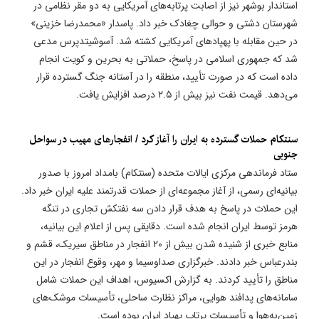
استاندار بوشهر نیز از اصابت پرتابه‌های آمریکایی به دو مقر نظامی در
شهرستان دشتی و حوالی چغادک خبر داد. پاسدار «محمدرضا خزینی»
در حین مقابله با پهپادهای آمریکایی کشته شد. آسوشیتدپرس مدعی
شد که جمهوری اسلامی در پاسخ، حملاتی به بحرین و کویت انجام
داده است که در صورت تأیید، منطقه را در آستانه جنگ گسترده قرار
می‌دهد. قیمت نفت نیز بیش از ۲.۵ درصد افزایش یافت.
سنتکام حملات گسترده به ایران را آغاز کرد / انفجارهای مهیب در سواحل
جنوبی
ستاد فرماندهی مرکزی ایالات متحده (سنتکام) بامداد امروز با صدور
بیانیه‌ای رسمی، از آغاز مجموعه‌ای از حملات قدرتمند علیه ایران خبر داد.
این حملات در پاسخ به هدف قرار دادن سه نفتکش تجاری در تنگه
هرمز توسط ایران انجام شده است. دقایقی پس از اعلام این بیانیه،
منابع خبری از شنیده شدن بیش از ۲۰ انفجار در مناطق سیریک، قشم و
بندرعباس خبر دادند. خبرگزاری صداوسیما و مهر، وقوع انفجار در این
مناطق را تأیید کردند. به گزارش اکسیوس، اهداف این حملات شامل
سامانه‌های پدافند هوایی، مراکز نظارت ساحلی، تأسیسات موشک‌های
زمین‌به‌هوا و تأسیسات پرتاب پهپاد ایران بوده است.