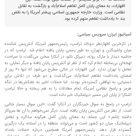
اظهارات، به معنای پایان کامل تفاهم اسلام‌آباد و بازگشت به تقابل
نظامی است. وزارت خارجه جمهوری اسلامی پیشتر آمریکا را به نقض
بند ۱۰ یادداشت تفاهم متهم کرده بود.
آسیانیوز ایران؛ سرویس سیاسی:
در تازه‌ترین اظهارنظر دونالد ترامپ، رئیس‌جمهور آمریکا، آتش‌بس شکننده
میان واشینگتن و تهران، به طور رسمی پایان یافته اعلام شد. ترامپ که در
حاشیه دیدار با مارک روته، دبیرکل ناتو، در آنکارا سخن می‌گفت، با صراحت
لهجه‌ای بی‌سابقه اعلام کرد که از نظر او آتش‌بس پایان یافته و دیگر تمایلی به
تعامل با تهران ندارد. این اظهارات در حالی مطرح می‌شود که تنها ۲۰ روز از
امضای یادداشت تفاهم اسلام‌آباد می‌گذشت و دو طرف در تلاش برای
دستیابی به توافقی گسترده‌تر بودند. اما حملات اخیر به نفتکش‌ها در تنگه
هرمز و پاسخ نظامی آمریکا، تمام معادلات را به هم ریخته و حالا ترامپ
آشکارا از پایان این مسیر دیپلماتیک خبر داده است.
ترامپ در پاسخ به سوال خبرنگاران در آنکارا گفت: «این سوال بسیار جالبی
است. از نظر من آتش‌بس پایان یافته است. دیگر نمی‌خواهم با آن ها سروکار
داشته باشم.» این جمله، به معنای پایان کامل هرگونه مذاکره و تعامل
دیپلماتیک میان دو کشور است و می‌تواند منطقه را در آستانه یک درگیری
گسترده قرار دهد. رئیس‌جمهور آمریکا همچنین درباره حملات بامداد