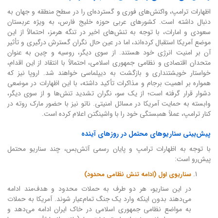
اظهارات ترامپ، واکنش‌های فوری و گسترده‌ای را در سطح منطقه و جهان به
دنبال داشته است. کشورهای عربی حوزه خلیج فارس، به ویژه عربستان
سعودی و امارات، با توجه به تنش‌های اخیر در تنگه هرمز، احتمالاً از این
موضع آمریکا استقبال کرده‌اند، اما در عین حال نگران گسترش درگیری و تأثیر
آن بر امنیت انرژی خود هستند. از سوی دیگر، روسیه و چین به عنوان
متحدان اقتصادی و نظامی جمهوری اسلامی، احتمالاً با انتقاد از این اقدام،
خواستار خویشتنداری و بازگشت به دیپلماسی خواهند شد. اروپا نیز که
همواره بر اهمیت برجام و مذاکرات تأکید داشته، با این اظهارات در موضعی
دشوار قرار گرفته است؛ از یک سو، نگران تشدید تنش‌ها و از سوی دیگر،
وابسته به حمایت آمریکا در مسائل امنیتی. ناتو نیز با حضور مارک روته در
کنار ترامپ، عملاً همبستگی خود را با واشینگتن اعلام کرده است.
پیش‌بینی سناریوهای محتمل در روزهای آینده
با توجه به اظهارات ترامپ و پایان رسمی آتش‌بس، چند سناریو محتمل
پیش‌رو است:
سناریوی اول (ادامه تنش نظامی محدود)
در این سناریو، هر دو طرف به حملات محدود و هدف‌مند ادامه
می‌دهند بدون اینکه وارد یک جنگ تمام‌عیار شوند. آمریکا به حملات
به مواضع نظامی جمهوری اسلامی در خاک ایران ادامه می‌دهد و