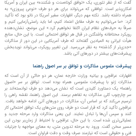
گفت که از نظر تئوری، یک «توافق کوتاه‌مدت و شکننده» بین ایران و آمریکا
امکان‌پذیر است. توافقی که می‌تواند برای هر دو طرف «نوعی پیروزی» به
همراه داشته باشد.
نکته مهم دیگر، اظهارات سفیر آمریکا در ناتو بود که تأکید
کرد: «ما می‌توانیم به طرف مقابل اعتماد کنیم، اما باید راستی‌آزمایی کنیم و
صرفاً به حرف‌های نظام ایران اکتفا نخواهیم کرد.» این موضع، نشان‌دهنده
رویکرد محتاطانه واشنگتن در قبال هر توافق احتمالی است.
با این حال، منابع
هیأت ایرانی به المیادین گفته‌اند که طرف آمریکایی در این دور از مذاکرات
«جدی‌تر از گذشته» به نظر می‌رسید. این تغییر رویکرد، می‌تواند نویدبخش
پیشرفت‌های بیشتر در دورهای آتی باشد.
پیشرفت ملموس مذاکرات و توافق بر سر اصول راهنما
اظهارات عراقچی و بیانیه وزارت خارجه عمان، هر دو حاکی از آن است که
مذاکرات ژنو با پیشرفت ملموسی همراه بوده است. توافق بر سر «اصول
راهنما» یک دستاورد کلیدی است که نشان می‌دهد دو طرف توانسته‌اند بر
سر چارچوب کلی مذاکرات به تفاهم برسند. این اصول راهنما، نقشه راهی را
ترسیم می‌کند که بر اساس آن، مذاکرات در دورهای آتی ادامه خواهد یافت.
عراقچی تأکید کرد که قرار است دو طرف روی متن‌های یک توافق احتمالی کار
کنند و سپس آن‌ها را تبادل نمایند. این یعنی مذاکرات وارد مرحله جدید و
عملیاتی‌تری شده است. با این حال، عراقچی با احتیاط از زمان‌بر بودن این
مسیر سخن گفت. ورود به مرحله تدوین متن، به معنای مواجهه با جزئیات
فنی و حقوقی است که نیازمند صرف وقت و دقت فراوان است.