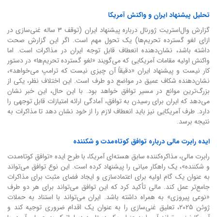
تحلیل پیشنهاد ایران و واکنش آمریکا
گزارش وال‌استریت ژورنال درباره پیشنهاد ایران (توقف ۳ ساله غنی‌سازی در
ازای لغو گسترده تحریم‌ها) یک تحول مهم است. اگر این گزارش صحت
داشته باشد، نشان‌دهنده انعطاف قابل توجه ایران در مذاکرات است. اما
واکنش اولیه مقامات آمریکایی که می‌گویند «لغو گسترده تحریم‌ها» در دستور
کار نیست و پیشنهاد ایران «دقیقاً آن چیزی نیست که ترامپ می‌خواهد»،
نشان‌دهنده شکاف عمیق در مواضع دو طرف است. این اختلاف نظر، یکی از
بزرگ‌ترین موانع در مسیر توافق خواهد بود. با این حال، این خبر نشان
می‌دهد که ایران برای رسیدن به توافق، آمادگی ارائه امتیازات قابل توجهی را
دارد. طرف آمریکایی نیز باید انعطاف لازم را از خود نشان دهد تا مذاکرات به
نتیجه برسد.
ایده رابرت مالی درباره توافق کوتاه‌مدت و شکننده
رابرت مالی، مذاکره‌کننده سابق هسته‌ای آمریکا، با طرح ایده «توافق کوتاه‌مدت
و شکننده»، یک راهکار میانی را پیشنهاد کرده است. این نوع توافق می‌تواند
به عنوان یک گام اولیه برای اعتمادسازی و ایجاد فضای مثبت برای مذاکرات
جامع‌تر عمل کند. مالی تأکید کرد که این توافق می‌تواند برای هر دو طرف
«نوعی پیروزی» به همراه داشته باشد. ایران می‌تواند با استناد به حملات
ژوئن ۲۰۲۵، تعلیق غنی‌سازی را به عنوان یک اقدام ضروری توجیه کند و