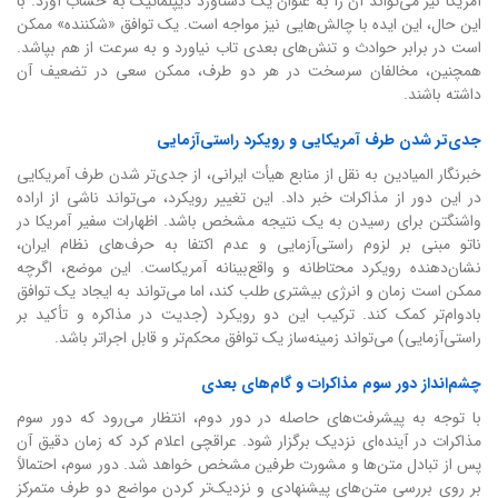
آمریکا نیز می‌تواند آن را به عنوان یک دستاورد دیپلماتیک به حساب آورد. با
این حال، این ایده با چالش‌هایی نیز مواجه است. یک توافق «شکننده» ممکن
است در برابر حوادث و تنش‌های بعدی تاب نیاورد و به سرعت از هم بپاشد.
همچنین، مخالفان سرسخت در هر دو طرف، ممکن سعی در تضعیف آن
داشته باشند.
جدی‌تر شدن طرف آمریکایی و رویکرد راستی‌آزمایی
خبرنگار المیادین به نقل از منابع هیأت ایرانی، از جدی‌تر شدن طرف آمریکایی
در این دور از مذاکرات خبر داد. این تغییر رویکرد، می‌تواند ناشی از اراده
واشنگتن برای رسیدن به یک نتیجه مشخص باشد. اظهارات سفیر آمریکا در
ناتو مبنی بر لزوم راستی‌آزمایی و عدم اکتفا به حرف‌های نظام ایران،
نشان‌دهنده رویکرد محتاطانه و واقع‌بینانه آمریکاست. این موضع، اگرچه
ممکن است زمان و انرژی بیشتری طلب کند، اما می‌تواند به ایجاد یک توافق
بادوام‌تر کمک کند. ترکیب این دو رویکرد (جدیت در مذاکره و تأکید بر
راستی‌آزمایی) می‌تواند زمینه‌ساز یک توافق محکم‌تر و قابل اجراتر باشد.
چشم‌انداز دور سوم مذاکرات و گام‌های بعدی
با توجه به پیشرفت‌های حاصله در دور دوم، انتظار می‌رود که دور سوم
مذاکرات در آینده‌ای نزدیک برگزار شود. عراقچی اعلام کرد که زمان دقیق آن
پس از تبادل متن‌ها و مشورت طرفین مشخص خواهد شد. دور سوم، احتمالاً
بر روی بررسی متن‌های پیشنهادی و نزدیک‌تر کردن مواضع دو طرف متمرکز