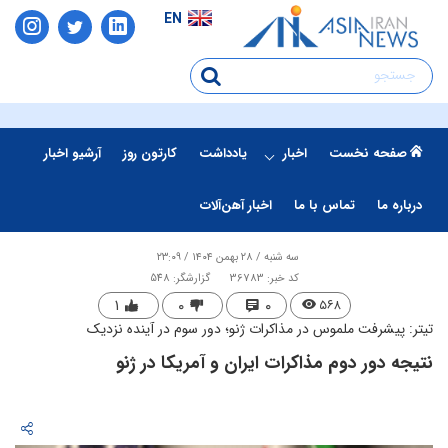
EN
صفحه نخست
اخبار
یادداشت
کارتون روز
آرشیو اخبار
درباره ما
تماس با ما
اخبار آهن‌آلات
سه شنبه / ۲۸ بهمن ۱۴۰۴ / ۲۳:۰۹
کد خبر: 36783
گزارشگر: 548
۱
۰
۰
۵۶۸
تیتر: پیشرفت ملموس در مذاکرات ژنو؛ دور سوم در آینده نزدیک
نتیجه دور دوم مذاکرات ایران و آمریکا در ژنو