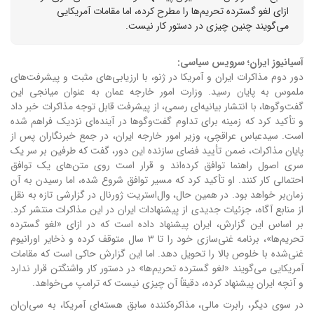
ازای لغو گسترده تحریم‌ها را مطرح کرده، اما مقامات آمریکایی
می‌گویند چنین چیزی در دستور کار نیست.
آسیانیوز ایران؛ سرویس سیاسی:
دور دوم مذاکرات ایران و آمریکا در ژنو، با ارزیابی‌های مثبت و پیشرفت‌های
ملموس به پایان رسید. وزارت امور خارجه عمان به عنوان میانجی این
گفت‌وگوها، با انتشار بیانیه‌ای رسمی، از پیشرفت قابل توجه مذاکرات خبر داد
و تأکید کرد که زمینه برای تداوم گفت‌وگوها در آینده‌ای نزدیک فراهم شده
است.
سیدعباس عراقچی، وزیر امور خارجه ایران، در جمع خبرنگاران پس از
پایان مذاکرات، ضمن تأیید فضای سازنده این دور، گفت که طرفین بر سر یک
سری اصول راهنما توافق کرده‌اند و قرار است روی متن‌های یک توافق
احتمالی کار کنند. او تأکید کرد که مسیر توافق شروع شده، اما رسیدن به آن
زمان‌بر خواهد بود.
در همین حال، وال‌استریت ژورنال در گزارشی تازه به نقل
از منابع آگاه، جزئیات جدیدی از پیشنهادات ایران در این مذاکرات منتشر کرد.
بر اساس این گزارش، ایران پیشنهاد داده است که در ازای «لغو گسترده
تحریم‌ها»، برنامه غنی‌سازی خود را تا ۳ سال متوقف کرده و ذخایر اورانیوم
غنی‌شده با خلوص بالا را تحویل دهد.
اما این گزارش حاکی است که مقامات
آمریکایی می‌گویند «لغو گسترده تحریم‌ها» در دستور کار واشنگتن قرار ندارد
و آنچه ایران پیشنهاد کرده، دقیقاً آن چیزی نیست که ترامپ می‌خواهد.
در سوی دیگر، رابرت مالی، مذاکره‌کننده سابق هسته‌ای آمریکا، به سی‌ان‌ان