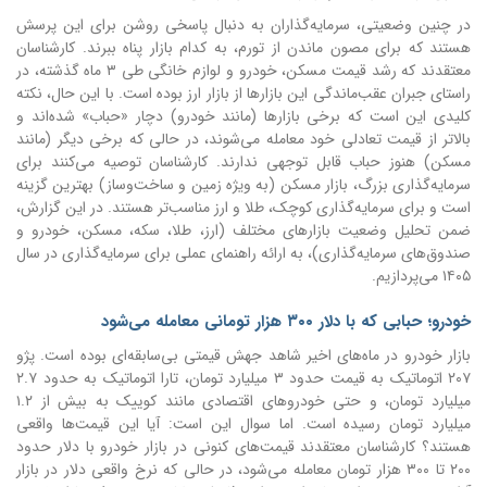
در چنین وضعیتی، سرمایه‌گذاران به دنبال پاسخی روشن برای این پرسش
هستند که برای مصون ماندن از تورم، به کدام بازار پناه ببرند. کارشناسان
معتقدند که رشد قیمت مسکن، خودرو و لوازم خانگی طی ۳ ماه گذشته، در
راستای جبران عقب‌ماندگی این بازارها از بازار ارز بوده است.
با این حال، نکته
کلیدی این است که برخی بازارها (مانند خودرو) دچار «حباب» شده‌اند و
بالاتر از قیمت تعادلی خود معامله می‌شوند، در حالی که برخی دیگر (مانند
مسکن) هنوز حباب قابل توجهی ندارند.
کارشناسان توصیه می‌کنند برای
سرمایه‌گذاری بزرگ، بازار مسکن (به ویژه زمین و ساخت‌وساز) بهترین گزینه
است و برای سرمایه‌گذاری کوچک، طلا و ارز مناسب‌تر هستند.
در این گزارش،
ضمن تحلیل وضعیت بازارهای مختلف (ارز، طلا، سکه، مسکن، خودرو و
صندوق‌های سرمایه‌گذاری)، به ارائه راهنمای عملی برای سرمایه‌گذاری در سال
۱۴۰۵ می‌پردازیم.
خودرو؛ حبابی که با دلار ۳۰۰ هزار تومانی معامله می‌شود
بازار خودرو در ماه‌های اخیر شاهد جهش قیمتی بی‌سابقه‌ای بوده است. پژو
۲۰۷ اتوماتیک به قیمت حدود ۳ میلیارد تومان، تارا اتوماتیک به حدود ۲.۷
میلیارد تومان، و حتی خودروهای اقتصادی مانند کوییک به بیش از ۱.۲
میلیارد تومان رسیده است. اما سوال این است: آیا این قیمت‌ها واقعی
هستند؟ کارشناسان معتقدند قیمت‌های کنونی در بازار خودرو با دلار حدود
۲۰۰ تا ۳۰۰ هزار تومان معامله می‌شود، در حالی که نرخ واقعی دلار در بازار