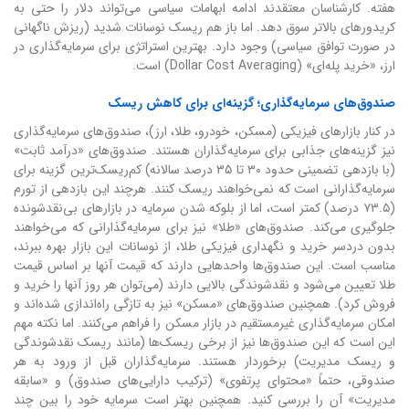
هفته. کارشناسان معتقدند ادامه ابهامات سیاسی می‌تواند دلار را حتی به
کریدورهای بالاتر سوق دهد. اما باز هم ریسک نوسانات شدید (ریزش ناگهانی
در صورت توافق سیاسی) وجود دارد. بهترین استراتژی برای سرمایه‌گذاری در
ارز، «خرید پله‌ای» (Dollar Cost Averaging) است.
صندوق‌های سرمایه‌گذاری؛ گزینه‌ای برای کاهش ریسک
در کنار بازارهای فیزیکی (مسکن، خودرو، طلا، ارز)، صندوق‌های سرمایه‌گذاری
نیز گزینه‌های جذابی برای سرمایه‌گذاران هستند. صندوق‌های «درآمد ثابت»
(با بازدهی تضمینی حدود ۳۰ تا ۳۵ درصد سالانه) کم‌ریسک‌ترین گزینه برای
سرمایه‌گذارانی است که نمی‌خواهند ریسک کنند. هرچند این بازدهی از تورم
(۷۳.۵ درصد) کمتر است، اما از بلوکه شدن سرمایه در بازارهای بی‌نقدشونده
جلوگیری می‌کند. صندوق‌های «طلا» نیز برای سرمایه‌گذارانی که می‌خواهند
بدون دردسر خرید و نگهداری فیزیکی طلا، از نوسانات این بازار بهره ببرند،
مناسب است. این صندوق‌ها واحدهایی دارند که قیمت آنها بر اساس قیمت
طلا تعیین می‌شود و نقدشوندگی بالایی دارند (می‌توان هر روز آنها را خرید و
فروش کرد). همچنین صندوق‌های «مسکن» نیز به تازگی راه‌اندازی شده‌اند و
امکان سرمایه‌گذاری غیرمستقیم در بازار مسکن را فراهم می‌کنند. اما نکته مهم
این است که این صندوق‌ها نیز از برخی ریسک‌ها (مانند ریسک نقدشوندگی
و ریسک مدیریت) برخوردار هستند. سرمایه‌گذاران قبل از ورود به هر
صندوقی، حتماً «محتوای پرتفوی» (ترکیب دارایی‌های صندوق) و «سابقه
مدیریت» آن را بررسی کنید. همچنین بهتر است سرمایه خود را بین چند