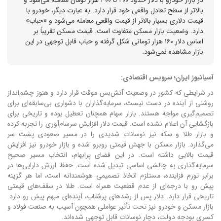
بالاتر از سطح تعادل واقعی خود قرار دارد. به عبارت دیگر، خودرو با
قیمت دلاری بسیار بالاتر از قیمت واقعی معامله می‌شود و «حباب»
دارد. وضعیت بازار مسکن متفاوت است. قیمت مسکن تقریباً بر
اساس دلار ۱۶۰ هزار تومانی شکل گرفته و حباب قابل توجهی در این
بازار مشاهده نمی‌شود.
آسیانیوز ایران؛ سرویس اقتصادی:
در شرایطی که کشور در وضعیت آتش‌بس موقت قرار دارد و هنوز چشم‌انداز
روشنی از آینده در دست نیست، سرمایه‌گذاران با دشواری بی‌سابقه‌ای برای
تصمیم‌گیری مواجه هستند. بازار سهام همچنان تعطیل بوده و تاریخی برای
بازگشایی آن اعلام نشده است. ق
یمت دلار افزایش سرسام‌آوری را تجربه کرده
و بازار طلا و سکه نیز نوسانات شدیدی را در مسیر صعودی پشت سر
می‌گذارد. بازار مسکن با جهش قیمتی روبرو شده و بازار خودرو نیز افزایش
قیمت بالایی داشته است.
در این فضای پرابهام، انتخاب مسیر صحیح
سرمایه‌گذاری به چالشی اساسی تبدیل شده است. حفظ ارزش دارایی‌ها در
برابر تورم فزاینده، مستلزم اتخاذ تصمیمی هوشمندانه است، اما هر گزینه
پیش رو با درجه‌ای از عدم قطعیت همراه است.
طلا در سقف‌های قیمتی
تاریخی قرار دارد. دلار پس از رشدهای پرشتاب، آینده‌ای مبهم پیش رو دارد.
بازار مسکن و خودرو نیز تحت تأثیر عواملی همچون آسیب به صنعت فولاد و
کسری بودجه دولت، دچار نوسانات قابل توجهی شده‌اند.