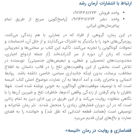
ارتباط با انتشارات آرمان رشد
واحد فروش: 09214381773
واحد نشر: 09214381774 (پاسخ‌گویی سریع از طریق تمام
پیام‌رسان‌های ایرانی
در این رمان، گروهی از افراد که در عمارتی با هم زندگی می‌کنند،
روزمرگی‌های خود را با یکدیگر به اشتراک می‌گذارند و از خلل آن، احساسات و
تحولات گوناگونی را تجربه می‌کنند. تأکید این کتاب بر سختی‌ها و تجربیاتی
است که زنان آن دوره از سر گذرانده‌اند (از جمله ازدواج اجباری،
محدودیت‌های تحصیلی و شغلی، و تبعیض‌های جنسیتی). نویسنده در
تلاش است بخشی از این واقعیت‌های تلخ را در قالب داستان به اطلاع
مخاطب برساند، بدون اینکه جانبداری سیاسی خاصی داشته باشد. روابط
انسانی و ماجرای رفت و آمد آدم‌ها به آن عمارت، موضوع اصلی کتاب انیسه
است که با توصیف موقعیت‌های گوناگون، به خوبی نوشته شده است. شهلا
ناظران با وام گرفتن از زندگی واقعی آدم‌ها، خاطرات تلخ و شیرین آن‌ها را با
نگاهی متفاوت روایت می‌کند و از این طریق در پی ادای دین به تمام زنانی
است که در آن دوران فشارهای زیادی را متحمل شدند. نثر رمان شاعرانه و
توصیفی است (همانند قطعه ابتدایی که نقل شد) و خواننده را به فضای
عمارت و باغ‌های ایران قدیم می‌برد.
فضاسازی و روایت در رمان «انیسه»