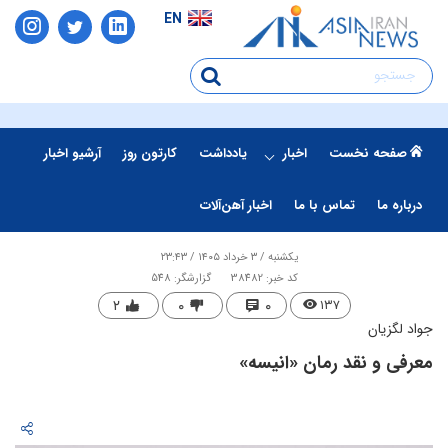
EN
صفحه نخست
اخبار
یادداشت
کارتون روز
آرشیو اخبار
درباره ما
تماس با ما
اخبار آهن‌آلات
یکشنبه / ۳ خرداد ۱۴۰۵ / ۲۳:۴۳
کد خبر: 38482
گزارشگر: 548
۲
۰
۰
۱۳۷
جواد لگزیان
معرفی و نقد رمان «انیسه»