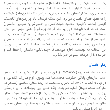
یکی از نقاط قوت رمان «انیسه»، «فضاسازی شاعرانه» و «توصیفات حسی»
آن است. شهلا ناظران با استفاده از استعاره‌ها و تشبیهات زیبا (مانند
«بوسه‌باران»، «شکوفه‌های سفید و صورتی»، «رقص پاک شقایق‌ها»)، خواننده
را به عمق فضای داستان می‌برد. این سبک نوشتار، یادآور رمان‌های کلاسیک
فارسی (مانند «کلیدر» محمود دولت‌آبادی یا «سووشون» سیمین دانشور)
است که در آنها طبیعت (باران، باد، گل‌ها، پرندگان) نقش مهمی در القای
احساسات شخصیت‌ها دارد. راوی «سوم شخص» (دانای کل) است. یعنی
راوی هم از افکار و احساسات شخصیت اصلی (انیسه) آگاه است و هم از
رویدادهای پشت صحنه (مکالمات دیگر شخصیت‌ها، گذشته عمارت، و...).
این انتخاب به نویسنده اجازه می‌دهد تا «چندلایگی» داستان را حفظ کند و
خواننده را از جزئیات مهم بی‌خبر نگذارد.
زمان داستان
«دهه پنجاه شمسی» (۱۳۵۰-۱۳۵۷). این دوره، از نظر تاریخی بسیار حساس
است: سال‌های پایانی حکومت محمدرضا شاه پهلوی، اوج مبارزات انقلابی، و
در نهایت انقلاب ۱۳۵۷. اما ناظران مستقیماً به رویدادهای سیاسی (تظاهرات،
ساواک، سخنرانی‌ها) اشاره نمی‌کند، بلکه تأثیر این رویدادها را بر «زندگی
روزمره زنان» نشان می‌دهد. به عنوان مثال، یکی از شخصیت‌های مرد داستان
(برادر انیسه) توسط ساواک دستگیر می‌شود و این حادثه، فروپاشی تدریجی
خانواده را رقم می‌زند. نویسنده با همین «اشاره غیرمستقیم»، فضای سیاسی
آن دوران را منتقل می‌کند.