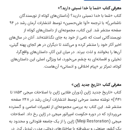
معرفی کتاب «​شما با خدا نسبتی دارید؟»
کتاب «شما با خدا نسبتی دارید؟ (داستان‌های کوتاه از نویسندگان
ناشناس)» با ترجمه «آوا علی‌حسین» توسط انتشارات آرمان رشد در ۹۴
صفحه منتشر شد. این کتاب، مجموعه‌ای از داستان‌های کوتاه از
نویسندگانی است که نامی از خود به جای نگذاشته‌اند. آنان در سال‌های
اخیر آثار خود را منتشر کرده و می‌کنند تا دیگران در هر کجای پهنه گیتی،
آن‌ها را بخوانند و لذت ببرند. در میان این آثار، داستان‌های واقع‌گرا،
تخیلی و افسانه‌ای به چشم می‌خورد، اما ویژگی اصلی این داستان‌های
کوتاه، تمرکز بر «پیام اخلاقی و انسانی» آن‌هاست.
معرفی کتاب «​تاریخ جدید ژاپن»
کتاب «تاریخ جدید ژاپن (دوران طلایی ژاپن با اصلاحات میجی ۱۸۵۳ تا
۱۹۴۱)» نوشته محمد سرخی توسط انتشارات آرمان رشد در ۲۴۸ صفحه
منتشر شد. این کتاب به بررسی مجموعه‌ای از تغییرات اساسی و گسترده
می‌پردازد که در دوره حکومت امپراتور میجی در ژاپن رخ داد. اصلاحات
میجی (Meiji Restoration) ژاپن را از یک جامعه فئودالی و محدود به
یک کشور صنعتی و پیشرفته با ساختارهای دولتی مدرن تبدیل کرد. در