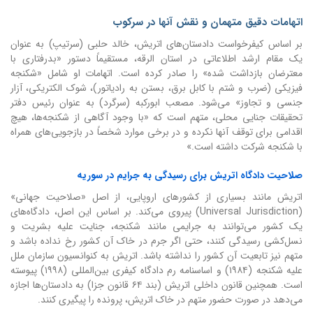
اتهامات دقیق متهمان و نقش آنها در سرکوب
بر اساس کیفرخواست دادستان‌های اتریش، خالد حلبی (سرتیپ) به عنوان
یک مقام ارشد اطلاعاتی در استان الرقه، مستقیماً دستور «بدرفتاری با
معترضان بازداشت شده» را صادر کرده است. اتهامات او شامل «شکنجه
فیزیکی (ضرب و شتم با کابل برق، بستن به رادیاتور)، شوک الکتریکی، آزار
جنسی و تجاوز» می‌شود. مصعب ابورکبه (سرگرد) به عنوان رئیس دفتر
تحقیقات جنایی محلی، متهم است که «با وجود آگاهی از شکنجه‌ها، هیچ
اقدامی برای توقف آنها نکرده و در برخی موارد شخصاً در بازجویی‌های همراه
با شکنجه شرکت داشته است.»
صلاحیت دادگاه اتریش برای رسیدگی به جرایم در سوریه
اتریش مانند بسیاری از کشورهای اروپایی، از اصل «صلاحیت جهانی»
(Universal Jurisdiction) پیروی می‌کند. بر اساس این اصل، دادگاه‌های
یک کشور می‌توانند به جرایمی مانند شکنجه، جنایت علیه بشریت و
نسل‌کشی رسیدگی کنند، حتی اگر جرم در خاک آن کشور رخ نداده باشد و
متهم نیز تابعیت آن کشور را نداشته باشد. اتریش به کنوانسیون سازمان ملل
علیه شکنجه (۱۹۸۴) و اساسنامه رم دادگاه کیفری بین‌المللی (۱۹۹۸) پیوسته
است. همچنین قانون داخلی اتریش (بند ۶۴ قانون جزا) به دادستان‌ها اجازه
می‌دهد در صورت حضور متهم در خاک اتریش، پرونده را پیگیری کنند.