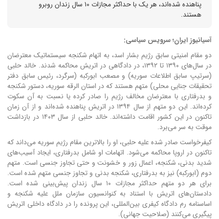
پناهنده شده‌اند، هر یک با حداکثر مجازات ۱۰ سال زندان روبرو
هستند.
آسیانیوز ایران؛ سرویس سیاسی:
دو مقام امنیتی سابق رژیم بشار اسد، به اتهام شکنجه سیستماتیک معترضان
در سال‌های ۱۳۹۰ تا ۱۳۹۲، در دادگاهی در اتریش محاکمه شدند. خالد حلبی
(سرتیپ سابق اطلاعات سوریه) و مصعب ابورکبه (سرگرد، رئیس سابق دفتر
تحقیقات جنایی محلی) متهم هستند که در استان الرقه سوریه، دستور شکنجه
و بدرفتاری با معترضان مخالف رژیم را صادر کرده یا نسبت به آن سکوت
کرده‌اند. این دو متهم از سال ۱۳۹۴ در اتریش پناهنده شده‌اند و از آن زمان
تاکنون در این کشور اقامت داشته‌اند. خالد حلبی از سال ۱۴۰۳ در بازداشت
موقت به سر می‌برد.
کیفرخواست صادر شده علیه حلبی، او را بالاترین مقام رژیم سوریه می‌داند که
تاکنون در اروپا محاکمه می‌شود. اتهامات او شامل بدرفتاری، ایجاد آسیب‌های
شدید بدنی، شکنجه، اعمال زور و خشونت و حتی تجاوز جنسی است. متهم
دوم (ابورکبه) نیز به بدرفتاری، شکنجه بدنی و تجاوز جنسی متهم شده است.
برای هر دو متهم حداکثر مجازات ۱۰ سال زندان پیش‌بینی شده است.
دادستان‌های اتریش با استناد به کنوانسیون سازمان ملل علیه شکنجه و
اساسنامه رم دادگاه کیفری بین‌المللی، این پرونده را در دادگاه داخلی اتریش
پیگیری می‌کنند (صلاحیت جهانی).