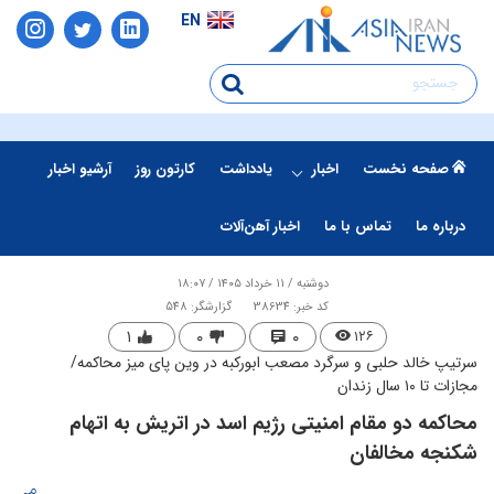
EN
صفحه نخست
اخبار
یادداشت
کارتون روز
آرشیو اخبار
درباره ما
تماس با ما
اخبار آهن‌آلات
دوشنبه / ۱۱ خرداد ۱۴۰۵ / ۱۸:۰۷
کد خبر: 38634
گزارشگر: 548
۱
۰
۰
۱۲۶
سرتیپ خالد حلبی و سرگرد مصعب ابورکبه در وین پای میز محاکمه/
مجازات تا ۱۰ سال زندان
​محاکمه دو مقام امنیتی رژیم اسد در اتریش به اتهام
شکنجه مخالفان