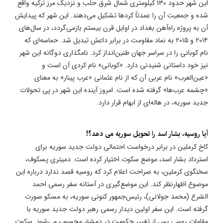
این شهر حدود ۱۳۰ کیلومتری شمال شرق حلب و نزدیک مرز ترکیه واقع
شده و جمعیت آن را عمدتاً کردها تشکیل می‌دهند. این شهر که پیدایش
آن به پروژه راه‌آهن بغداد در اوایل قرن بیستم بازمی‌گردد، در سال‌های
۲۰۱۴ و ۲۰۱۵ به نماد مقاومت در برابر داعش تبدیل شد. حماسه‌ای که
نام کوبانی را در سراسر جهان طنین‌انداز کرد. نامگذاری دوگانه این شهر
نیز خود داستانی شنیدنی دارد. «کوبانی» نام کردی آن است و
«عین‌العرب» نام عربی آن که از نام عثمانی «عرب پینار» به معنای
«چشمه عرب‌ها» گرفته شده است. امروز آینده این شهر در پی تحولات
جدید سوریه، در هاله‌ای از ابهام قرار دارد.
آیا روسیه، بشار اسد را تحویل سوریه می دهد؟!
کاخ کرملین در برابر درخواست احتمالی دولت جدید سوریه برای
استرداد بشار اسد، موضع سکوت اختیار کرده است. دمیتری پسکوف،
سخنگوی کرملین، به صراحت اعلام کرد که روسیه قصد ندارد درباره این
موضوع اظهارنظر کند. این موضع‌گیری در آستانه سفر رسمی احمد
الشرع (محمد جولانی)، رئیس‌جمهور کنونی سوریه، به مسکو صورت
گرفته است. این سفر اولین دیدار رسمی رهبر دولت جدید سوریه با
مقامات روسی پس از تغییر حکومت در دمشق محسوب می‌شود. سکوت