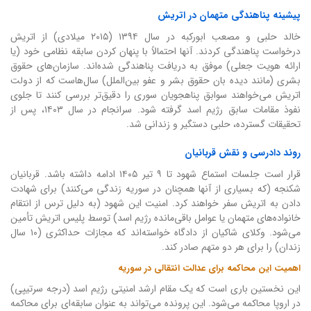
پیشینه پناهندگی متهمان در اتریش
خالد حلبی و مصعب ابورکبه در سال ۱۳۹۴ (۲۰۱۵ میلادی) از اتریش
درخواست پناهندگی کردند. آنها احتمالاً با پنهان کردن سابقه نظامی خود (یا
ارائه هویت جعلی) موفق به دریافت پناهندگی شده‌اند. سازمان‌های حقوق
بشری (مانند دیده بان حقوق بشر و عفو بین‌الملل) سال‌هاست که از دولت
اتریش می‌خواهند سوابق پناهجویان سوری را دقیق‌تر بررسی کنند تا جلوی
نفوذ مقامات سابق رژیم اسد گرفته شود. سرانجام در سال ۱۴۰۳، پس از
تحقیقات گسترده، حلبی دستگیر و زندانی شد.
روند دادرسی و نقش قربانیان
قرار است جلسات استماع شهود تا ۹ تیر ۱۴۰۵ ادامه داشته باشد. قربانیان
شکنجه (که بسیاری از آنها همچنان در سوریه زندگی می‌کنند) برای شهادت
دادن به اتریش سفر خواهند کرد. امنیت این شهود (به دلیل ترس از انتقام
خانواده‌های متهمان یا عوامل باقی‌مانده رژیم اسد) توسط پلیس اتریش تأمین
می‌شود. وکلای شاکیان از دادگاه خواسته‌اند که مجازات حداکثری (۱۰ سال
زندان) را برای هر دو متهم صادر کند.
اهمیت این محاکمه برای عدالت انتقالی در سوریه
این نخستین باری است که یک مقام ارشد امنیتی رژیم اسد (درجه سرتیپی)
در اروپا محاکمه می‌شود. این پرونده می‌تواند به عنوان سابقه‌ای برای محاکمه