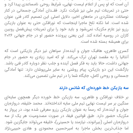
آن است که او پس از اعلام لیست نهایی، شرایط روحی نامساعدی پیدا کرد و
حتی در تمرینات تیم ملی نیز شرکت نکرد. فقـدان آمادگی جسمانی در کنار
نوسانات عملکردی در ماه‌های اخیر، دلایل اصلی این تصمیم کادر فنی عنوان
شده است. اما نکته تلخ ماجرا اینجاست که نورافکن حتی به عنوان بازیکن
رزرو نیز عازم مکزیک نمی‌شود و باید خود را برای تمرینات پیش‌فصل روبین
کازان در روسیه آماده کند. این یعنی پرونده حضور او در جام جهانی ۲۰۲۶
برای همیشه بسته شده است.
کسری طاهری، هافبک جوان و آینده‌دار سپاهان نیز دیگر بازیکنی است که
آنتالیا را به مقصد تهران ترک می‌کند. او که امید زیادی به حضور در جام
جهانی داشت، حالا باید به فکر فصل آینده و جلب نظر دوباره کادر فنی باشد.
بازگشت این دو بازیکن، پیام روشنی به سایر ملی‌پوشان دارد: تنها آمادگی
جسمانی و روحی کامل، جایگاه شما را در تیم ملی تضمین می‌کند.
سه بازیکن خط خورده‌ای که شانس دارند
بر خلاف نورافکن و طاهری، سه بازیکن خط خورده دیگر همچون سایه‌ای
سنگین بر سر لیست نهایی تیم ملی سایه انداخته‌اند. محمد خلیفه، دروازه‌بان
جوان و آینده‌دار که رسماً به عنوان بازیکن رزرو معرفی شده بود، در پرواز به
مکزیک حضور دارد. طبق قوانین فیفا، در صورت مصدومیت هر یک از سه
دروازه‌بان اصلی (بیرانوند، نیازمند یا حسینی)، خلیفه می‌تواند جایگزین شود.
اما جذاب‌ترین بخش ماجرا به امیرحسین محمودی و هادی حبیبی‌نژاد