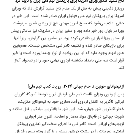
​کاخ سفید صدور ویزای آمریکا برای بازیکنان تیم ملی ایران را تایید کرد
رویترز دقایقی پیش به نقل از یک مقام کاخ سفید گزارش داد که ویزای
آمریکا برای بازیکنان تیم ملی فوتبال ایران صادر شده است. این خبر در
حالی اعلام می‌شود که صبح امروز مهدی تاج از روشن شدن سرنوشت
ویزا در پایان روز خبر داده بود و سفیر ایران در مکزیک نیز ساعاتی پیش
از صدور ویزا ابراز بی‌اطلاعی کرده بود. بر اساس این گزارش، ویزا تنها
برای بازیکنان صادر شده و تکلیف کادر فنی مشخص نیست. همچنین
هنوز ابهام وجود دارد که آیا این روادید از نوع چندبارورود است یا خیر.
قرار است تیم ملی بامداد یکشنبه اردوی نهایی خود را در تیخوانا آغاز
کند.
از تیخوانای خونین تا جام جهانی ۲۰۲۶، روایت کمپ تیم ملی!
پس از وتوی ویزای اقامت تیم ملی فوتبال ایران توسط آمریکا، کاروان
ایرانی ناگزیر به انتقال اردوی آماده‌سازی خود به تیخوانای مکزیک،
خطرناک‌ترین شهر جهان، شد. این شهر با بالاترین میانگین قتل سالانه و
شهرت جهانی در قاچاق مواد مخدر و اسلحه، اکنون مقر اجباری
لژیونرهای ایرانی است. کادر فنی با اجرای سخت‌گیرانه‌ترین پروتکل
امنیتی، تمرینات را در پشت درهای بسته و با گارد ویژه پلیس فدرال