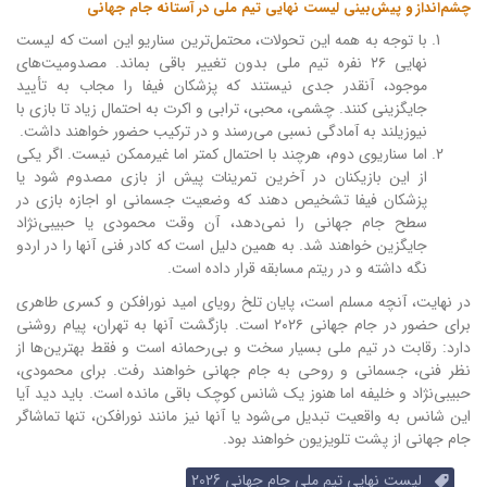
چشم‌انداز و پیش‌بینی لیست نهایی تیم ملی در آستانه جام جهانی
با توجه به همه این تحولات، محتمل‌ترین سناریو این است که لیست
نهایی ۲۶ نفره تیم ملی بدون تغییر باقی بماند. مصدومیت‌های
موجود، آنقدر جدی نیستند که پزشکان فیفا را مجاب به تأیید
جایگزینی کنند. چشمی، محبی، ترابی و اکرت به احتمال زیاد تا بازی با
نیوزیلند به آمادگی نسبی می‌رسند و در ترکیب حضور خواهند داشت.
اما سناریوی دوم، هرچند با احتمال کمتر اما غیرممکن نیست. اگر یکی
از این بازیکنان در آخرین تمرینات پیش از بازی مصدوم شود یا
پزشکان فیفا تشخیص دهند که وضعیت جسمانی او اجازه بازی در
سطح جام جهانی را نمی‌دهد، آن وقت محمودی یا حبیبی‌نژاد
جایگزین خواهند شد. به همین دلیل است که کادر فنی آنها را در اردو
نگه داشته و در ریتم مسابقه قرار داده است.
در نهایت، آنچه مسلم است، پایان تلخ رویای امید نورافکن و کسری طاهری
برای حضور در جام جهانی ۲۰۲۶ است. بازگشت آنها به تهران، پیام روشنی
دارد: رقابت در تیم ملی بسیار سخت و بی‌رحمانه است و فقط بهترین‌ها از
نظر فنی، جسمانی و روحی به جام جهانی خواهند رفت. برای محمودی،
حبیبی‌نژاد و خلیفه اما هنوز یک شانس کوچک باقی مانده است. باید دید آیا
این شانس به واقعیت تبدیل می‌شود یا آنها نیز مانند نورافکن، تنها تماشاگر
جام جهانی از پشت تلویزیون خواهند بود.
لیست نهایی تیم ملی جام جهانی 2026