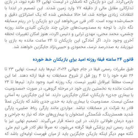
بازمی‌گردد. این دو بازیکن که نامشان در لیست نهایی ۲۶ نفره نبود، در بازی
تدارکاتی مقابل مالی از دقیقه ۷۷ وارد زمین شدند. این تصمیم در ابتدا با
انتقادات زیادی مواجه شد، اما حالا مشخص شده که یک استراتژی دقیق و
حساب‌شده بوده است. کادر فنی می‌خواهد این دو بازیکن را در ریتم مسابقه
نگه دارد. با توجه به مصدومیت‌های جزئی چند بازیکن کلیدی مانند روزبه
چشمی، محمد محبی، مهدی ترابی و دنیس اکرت، هنوز امکان تغییرات لحظه
آخری وجود دارد. اگر آمادگی این بازیکنان تا ۲۴ ساعت مانده به بازی با
نیوزیلند به صددرصد نرسد، محمودی و حبیبی‌نژاد جایگزین خواهند شد.
قانون ۲۴ ساعته فیفا؛ روزنه امید برای بازیکنان خط خورده
طبق مقررات رسمی فیفا در جام جهانی ۲۰۲۶، تیم‌ها باید لیست نهایی ۲۳ تا
۲۶ نفره خود را تا ۴ روز قبل از شروع مسابقات به فیفا ارائه دهند. اما این
لیست مطلقاً غیرقابل تغییر نیست. یک روزنه امید وجود دارد: تیم‌ها تا ۲۴
ساعت مانده به نخستین بازی خود در مرحله گروهی، در صورت «مصدومیت
یا بیماری جدی» بازیکنان، امکان جایگزینی دارند. اما این جایگزینی به آسانی
ممکن نیست. مصدومیت یا بیماری باید به حدی جدی باشد که بازیکن عملاً
قادر به شرکت در مسابقات نباشد. مواردی مانند پارگی رباط صلیبی، پارگی
شدید همسترینگ، شکستگی استخوان یا بیماری‌های حاد که نیاز به جراحی و
دوره درمان طولانی دارند، در این دسته قرار می‌گیرند. تصمیم نهایی نیز با
تایید رسمی تیم پزشکی فیفا گرفته می‌شود، نه صرفاً نظر کادر فنی تیم ملی.
نکته مهم دیگر اینکه بازیکن جایگزین باید از میان فهرست اولیه‌ای باشد که