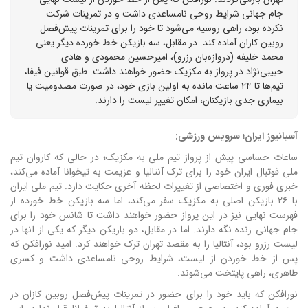
جام جهانی شرایط روحی نامساعدی داشت و در تمرینات شرکت
نکرده بود، راهی روسیه می‌شود تا خود را برای تمرینات پیش‌فصل
روبین کازان آماده کند. در مقابل، سه بازیکن خط خورده دیگر یعنی
محمد خلیفه (دروازه‌بان رزرو)، امیرحسین محمودی و هادی
حبیبی‌نژاد در پرواز به مکزیک حضور خواهند داشت. طبق قوانین فیفا،
تیم‌ها تا ۲۴ ساعت مانده به اولین بازی خود، در صورت مصدومیت یا
بیماری جدی بازیکنان، امکان تغییر لیست را دارند.
آسیانیوز ایران؛ سرویس ورزشی:
ساعات حساسی پیش از پرواز تیم ملی به مکزیک؛ در حالی که کاروان تیم
ملی فوتبال ایران خود را برای ترک آنتالیا و عزیمت به تیخوانا آماده می‌کند،
خبری فوری و اختصاصی از تغییرات لحظه آخری حکایت دارد. تیم ملی ایران
با ۲۶ بازیکن اصلی به مکزیک سفر می‌کند، اما سه بازیکن خط خورده از
فهرست نهایی نیز در این پرواز حضور خواهند داشت تا شانس خود را برای
جام جهانی زنده نگه دارند. اما در مقابل، دو بازیکن دیگر که یکی از آنها در
لیست رزرو بود، آنتالیا را به مقصد تهران ترک خواهند کرد. امید نورافکن که
پس از خط خوردن از لیست، شرایط روحی نامساعدی داشت و کسری
طاهری، راهی پایتخت می‌شوند.
نورافکن که باید خود را برای حضور در تمرینات پیش‌فصل روبین کازان در