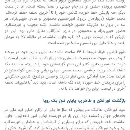
روسیه آماده کند، در جمع مسافران پرواز آنتالیا به تیخوانا قرار ندارد. این
تصمیم، پرونده حضور او در جام جهانی را عملاً بسته است. اما در سمت
دیگر، سه بازیکن خط خورده شانس خود را تا آخرین لحظه حفظ کرده‌اند.
محمد خلیفه (دروازه‌بان رزرو)، امیرحسین محمودی و هادی حبیبی‌نژاد، هر
سه در پرواز به مکزیک حضور خواهند داشت. نکته عجیب و غیرمنتظره،
حضور حبیبی‌نژاد و محمودی در بازی تدارکاتی مقابل مالی بود. این دو
بازیکن که در لیست نهایی ۲۶ نفره جایی نداشتند، در دقیقه ۷۷ به میدان
رفتند و حالا دلیل این تصمیم مشخص شده است.
طبق قوانین فیفا، تیم‌ها تا ۲۴ ساعت مانده به اولین بازی خود در مرحله
گروهی، در صورت مصدومیت یا بیماری جدی بازیکنان، امکان تغییر لیست را
دارند. به همین دلیل، کادر فنی تمام گزینه‌های خود را در ریتم مسابقه نگه
داشته است. روزبه چشمی، محمد محبی، مهدی ترابی و دنیس اکرت هنوز در
شرایط صددرصد آمادگی بدنی قرار ندارند و همین موضوع، شانس جایگزینی
را برای بازیکنان خط خورده زنده نگه داشته است. باید دید آیا تغییرات لحظه
آخری در لیست ایران رخ خواهد داد یا نه.
بازگشت نورافکن و طاهری؛ پایان تلخ یک رویا
امید نورافکن، هافبک ملی‌پوشی که سال‌ها یکی از ارکان اصلی تیم ملی در
جام‌های جهانی گذشته بود، این بار در فهرست نهایی امیر قلعه‌نویی جایی
نداشت. خط خوردنی که برای بسیاری از کارشناسان و هواداران غیرمنتظره
بود و خود نورافکن نیز نتوانست آن را به خوبی تحمل کند. گزارش‌ها حاکی از