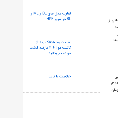
تفاوت مدل های DL و ML و
BL در سرور HPE
اکی از
ند
ها
عفونت وحشتناک بعد از
کاشت مو ! + ۱۱ عارضه کاشت
مو که نمی‌دانید ...
خلاقیت با کاغذ
پی
هکار
ل‌سازی این سرویس باید حدود ۲ میلیون و ۱۷۸ هزار تومان