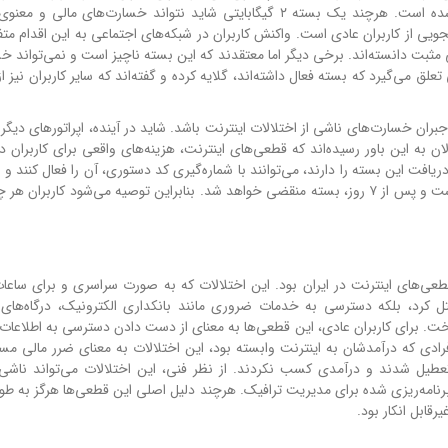
خواهد شد. حالا پس از دو ماه، این وعده تا حدودی عملی شده است. هرچند یک بسته ۲ گیگابایتی شاید نتواند خسارت‌های م
ویی از کاربران عادی است. واکنش کاربران در شبکه‌های اجتماعی به این اقدام متف
ی مثبت دانسته‌اند. برخی دیگر اما معتقدند که این بسته ناچیز است و نمی‌تواند 
تعلق می‌گیرد که بسته فعال داشته‌اند، گلایه کرده و گفته‌اند که سایر کاربران نیز ا
 جبران خسارت‌های ناشی از اختلالات اینترنت باشد. شاید در آینده، اپراتورهای دیگ
به این باور رسیده‌اند که قطعی‌های اینترنت، هزینه‌های واقعی برای کاربران دار
۲ گیگابایت اینترنت هدیه استفاده نمایند. این فرصت محدود است و پس از ۷ روز، بسته منقضی خواهد شد. بنابراین توصیه می‌شود کار
دی‌ماه ۱۴۰۴، یکی از جدی‌ترین قطعی‌های اینترنت در ایران بود. این اختلالات که به صورت سراسری و برای س
ختل کرد، بلکه دسترسی به خدمات ضروری مانند بانکداری الکترونیک، درگاه‌های
اخت. برای کاربران عادی، این قطعی‌ها به معنای از دست دادن دسترسی به اطلاعات
افرادی که درآمدشان به اینترنت وابسته بود، این اختلالات به معنای ضرر مالی مس
تعطیل شدند و درآمدی کسب نکردند. از نظر فنی، این اختلالات می‌تواند ناشی 
نامه‌ریزی شده برای مدیریت ترافیک. هرچند دلیل اصلی این قطعی‌ها هرگز به طور
رقابل انکار بود.