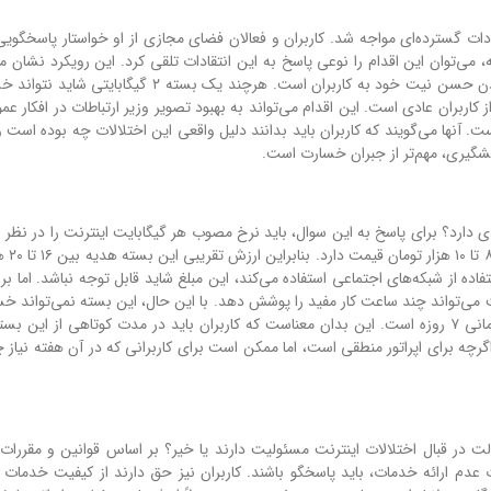
تقادات گسترده‌ای مواجه شد. کاربران و فعالان فضای مجازی از او خواستار پاسخگوی
 می‌توان این اقدام را نوعی پاسخ به این انتقادات تلقی کرد. این رویکرد نشان م
وزیر ارتباطات به دنبال کاهش نارضایتی‌های عمومی و نشان دادن حسن نیت خود به کاربران است. هرچند یک ب
 کاربران عادی است. این اقدام می‌تواند به بهبود تصویر وزیر ارتباطات در افکار 
ت. آنها می‌گویند که کاربران باید بدانند دلیل واقعی این اختلالات چه بوده است
پیشگیری، مهم‌تر از جبران خسارت است.
 اعتبار ۷ روزه، چه ارزش اقتصادی دارد؟ برای پاسخ به این سوال، باید نرخ مصوب هر گیگابایت اینترنت را در نظ
اساس تعرفه‌های اعلا
اده از شبکه‌های اجتماعی استفاده می‌کند، این مبلغ شاید قابل توجه نباشد. اما بر
 برای کار و کسب درآمد استفاده می‌کند، ۲ گیگابایت می‌تواند چند ساعت کار مفید را پوشش دهد. با این حال، این بسته نمی‌تو
روز قطعی کامل اینترنت را جبران کند. نکته دیگر، محدودیت زمانی ۷ روزه است. این بدان معناست که کاربران باید در مدت کوتاهی از ا
چه برای اپراتور منطقی است، اما ممکن است برای کاربرانی که در آن هفته نیاز چ
ت در قبال اختلالات اینترنت مسئولیت دارند یا خیر؟ بر اساس قوانین و مقررات، ا
 ارائه خدمات، باید پاسخگو باشند. کاربران نیز حق دارند از کیفیت خدمات ا