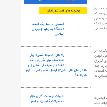
ی و جبران
پربازدیدهای آسیانیوز ایران
ی‌دهد که
سته ۲ گیگابایتی شاید نتواند خسارت‌های
عمومی کمک
قسمتی از نامه یک استاد
 و تضمینی
دانشگاه به رهبر جمهوری
اسلامی
ر بگیریم. بر
راه های «صیغه شدن» برای
م شده، هر گیگابایت اینترنت همراه حدود ۸ تا ۱۰ هزار تومان قیمت دارد. بنابراین ارزش تقریبی این بسته هدیه بین ۱۶ تا ۲۰ هزار تومان
همه متقاضیان/گزارش تکان
ای کاربری
دهنده از صیغه ای شدن زن
اند خسارت چند
ها در سال های اخیر/از ارسال عکس قدی تا فرم
ین بسته استفاده
هزینه ها!
ندانی به
تاثیرات نوسانات گاز بر بازار
پراتورها
محصولات گالوانیزه و فنس ...
رائه شده