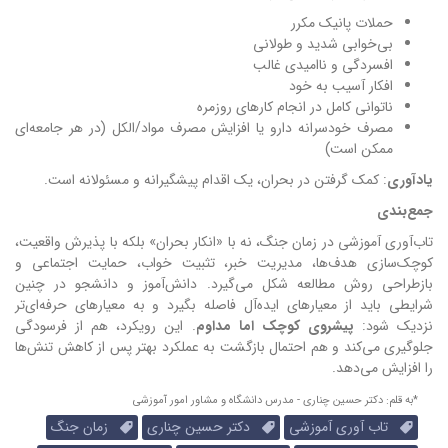
حملات پانیک مکرر
بی‌خوابی شدید و طولانی
افسردگی و ناامیدی غالب
افکار آسیب به خود
ناتوانی کامل در انجام کارهای روزمره
مصرف خودسرانه دارو یا افزایش مصرف مواد/الکل (در هر جامعه‌ای
ممکن است)
یادآوری
: کمک گرفتن در بحران، یک اقدام پیشگیرانه و مسئولانه است.
جمع‌بندی
تاب‌آوری آموزشی در زمان جنگ، نه با «انکار بحران» بلکه با پذیرش واقعیت،
کوچک‌سازی هدف‌ها، مدیریت خبر، تثبیت خواب، حمایت اجتماعی و
بازطراحی روش مطالعه شکل می‌گیرد. دانش‌آموز و دانشجو در چنین
شرایطی باید از معیارهای ایده‌آل فاصله بگیرد و به معیارهای حرفه‌ای‌تر
نزدیک شود:
پیشروی کوچک اما مداوم
. این رویکرد، هم از فرسودگی
جلوگیری می‌کند و هم احتمال بازگشت به عملکرد بهتر پس از کاهش تنش‌ها
را افزایش می‌دهد.
*به قلم: دکتر حسین چناری - مدرس دانشگاه و مشاور امور آموزشی
تاب آوری آموزشی
دکتر حسین چناری
زمان جنگ