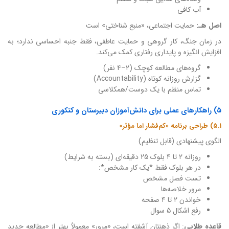
آب کافی
اصل هـ:
حمایت اجتماعی، «منبع شناختی» است
در زمان جنگ، کار گروهی و حمایت عاطفی، فقط جنبه احساسی ندارد؛ به
افزایش انگیزه و پایداری رفتاری کمک می‌کند.
گروه‌های مطالعه کوچک (۲–۴ نفر)
گزارش روزانه کوتاه (Accountability)
تماس منظم با یک دوست/همکلاسی
۵) راهکارهای عملی برای دانش‌آموزان دبیرستان و کنکوری
۵.۱) طراحی برنامه «کم‌فشار اما مؤثر»
الگوی پیشنهادی (قابل تنظیم)
روزانه ۲ تا ۴ بلوک 25 دقیقه‌ای (بسته به شرایط)
در هر بلوک فقط *یک کار مشخص*:
تست فصل مشخص
مرور خلاصه‌ها
خواندن ۲ تا ۴ صفحه
رفع اشکال ۵ سوال
قاعده طلایی
: اگر ذهنتان آشفته است، «مرور» معمولاً بهتر از «مطالعه جدید