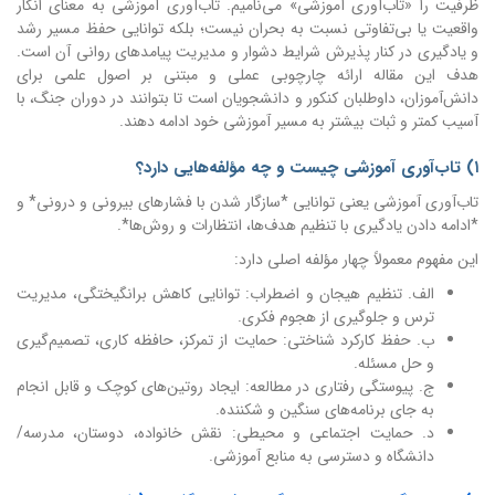
ظرفیت را «تاب‌آوری آموزشی» می‌نامیم.
تاب‌آوری آموزشی به معنای انکار
واقعیت یا بی‌تفاوتی نسبت به بحران نیست؛ بلکه توانایی حفظ مسیر رشد
و یادگیری در کنار پذیرش شرایط دشوار و مدیریت پیامدهای روانی آن است.
هدف این مقاله ارائه چارچوبی عملی و مبتنی بر اصول علمی برای
دانش‌آموزان، داوطلبان کنکور و دانشجویان است تا بتوانند در دوران جنگ، با
آسیب کمتر و ثبات بیشتر به مسیر آموزشی خود ادامه دهند.
۱) تاب‌آوری آموزشی چیست و چه مؤلفه‌هایی دارد؟
تاب‌آوری آموزشی یعنی توانایی *سازگار شدن با فشارهای بیرونی و درونی* و
*ادامه دادن یادگیری با تنظیم هدف‌ها، انتظارات و روش‌ها*.
این مفهوم معمولاً چهار مؤلفه اصلی دارد:
الف. تنظیم هیجان و اضطراب: توانایی کاهش برانگیختگی، مدیریت
ترس و جلوگیری از هجوم فکری.
ب. حفظ کارکرد شناختی: حمایت از تمرکز، حافظه کاری، تصمیم‌گیری
و حل مسئله.
ج. پیوستگی رفتاری در مطالعه: ایجاد روتین‌های کوچک و قابل انجام
به جای برنامه‌های سنگین و شکننده.
د. حمایت اجتماعی و محیطی: نقش خانواده، دوستان، مدرسه/
دانشگاه و دسترسی به منابع آموزشی.