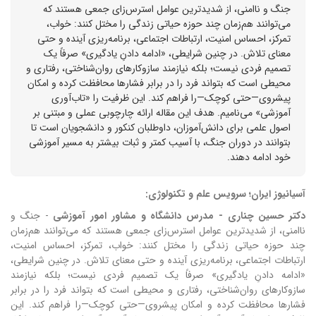
جنگ و ناامنی، از شدیدترین عوامل استرس‌زای جمعی هستند که
می‌توانند هم‌زمان چند حوزه حیاتی زندگی را مختل کنند: خواب،
تمرکز، احساس امنیت، ارتباطات اجتماعی، برنامه‌ریزی آینده و حتی
معنای تلاش. در چنین شرایطی، «ادامه دادنِ یادگیری» صرفاً یک
تصمیم فردی نیست؛ بلکه نیازمند سازوکارهای روان‌شناختی، رفتاری و
محیطی است که بتواند فرد را در برابر فشارها محافظت کرده و امکان
پیشروی—حتی کوچک—را فراهم کند. این ظرفیت را «تاب‌آوری
آموزشی» می‌نامیم. هدف این مقاله ارائه چارچوبی عملی و مبتنی بر
اصول علمی برای دانش‌آموزان، داوطلبان کنکور و دانشجویان است تا
بتوانند در دوران جنگ، با آسیب کمتر و ثبات بیشتر به مسیر آموزشی
خود ادامه دهند.
آسیانیوز ایران؛ سرویس علم و تکنولوژی:
دکتر حسین چناری -
مدرس دانشگاه و مشاور امور آموزشی
-
جنگ و
ناامنی، از شدیدترین عوامل استرس‌زای جمعی هستند که می‌توانند هم‌زمان
چند حوزه حیاتی زندگی را مختل کنند: خواب، تمرکز، احساس امنیت،
ارتباطات اجتماعی، برنامه‌ریزی آینده و حتی معنای تلاش. در چنین شرایطی،
«ادامه دادنِ یادگیری» صرفاً یک تصمیم فردی نیست؛ بلکه نیازمند
سازوکارهای روان‌شناختی، رفتاری و محیطی است که بتواند فرد را در برابر
فشارها محافظت کرده و امکان پیشروی—حتی کوچک—را فراهم کند. این