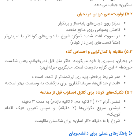
سنگین» جواب می‌دهد.
۵.۲) اولویت‌بندی دروس در بحران
تمرکز روی درس‌های پایه‌ساز و پرتکرار
کاهش وسواس روی منابع متعدد
در صورت افت شدید تمرکز: شروع با درس‌های کوتاه‌تر یا تمرینی‌تر
(مثلاً تست‌های زمان‌دار کوتاه)
۵.۳) مقابله با کمال‌گرایی و احساس گناه
در بحران، بسیاری با خود می‌گویند: «اگر مثل قبل نمی‌خوانم، یعنی شکست
خورده‌ام.» این گزاره نادرست است. جایگزین حرفه‌ای‌تر:
«در شرایط پرخطر، پایداری ارزشمندتر از شدت است.»
«انجام حداقل‌ها، سرمایه‌گذاری برای بازگشت به وضعیت بهتر است.»
۵.۴) تکنیک‌های کوتاه برای کنترل اضطراب قبل از مطالعه
تنفس آرام 4-6 (۴ ثانیه دم، ۶ ثانیه بازدم) به مدت ۳ دقیقه
نوشتن سریع نگرانی‌ها (۲ دقیقه) و سپس تعیین «یک اقدام
کوچک»
شروع با ۱۰ دقیقه «کار آسان» برای شکستن مقاومت
۶) راهکارهای عملی برای دانشجویان