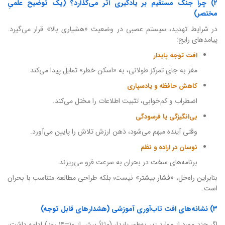
۲) چرا جنگ مستقیم بر یادگیری اثر می‌گذارد؟ (یک توضیح علمیِ
مختصر)
در شرایط تهدید، سیستم عصبی در وضعیت «هشیاری بالا» قرار می‌گیرد.
پیامدهای رایج:
افت توجه پایدار
مغز به جای تمرکز طولانی، به «اسکن خطر» تمایل پیدا می‌کند.
کاهش حافظه و یادسپاری
اضطراب و کم‌خوابی، تثبیت اطلاعات را مختل می‌کند.
بی‌انگیزگی یا فرسودگی
وقتی آینده مبهم می‌شود، ذهن ارزش تلاش را پایین می‌آورد.
نوسان در اراده و نظم
برنامه‌های سخت در بحران به سرعت فرو می‌ریزند.
بنابراین راه‌حل، «فشار بیشتر» نیست؛ بلکه طراحی مطالعه متناسب با بحران
است.
۳) نشانه‌های افت تاب‌آوری آموزشی (هشدارهای قابل توجه)
اگر چند مورد از موارد زیر به‌طور پایدار (مثلاً بیش از ۱۰–۱۴ روز) ادامه داشت،