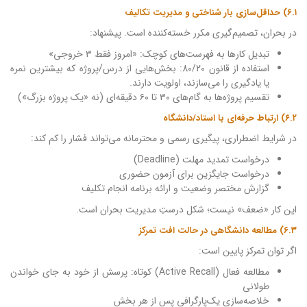
۶.۱) حداقل‌سازی بار شناختی و مدیریت تکالیف
در بحران، تصمیم‌گیری مکرر خسته‌کننده است. پیشنهاد:
تبدیل کارها به فهرست‌های کوچک: «امروز فقط ۳ خروجی»
استفاده از قانون 80/20: بخش‌هایی از درس/پروژه که بیشترین نمره
یا یادگیری را می‌سازند، اولویت دارند.
تقسیم پروژه‌ها به گام‌های ۳۰ تا ۶۰ دقیقه‌ای (نه «یک پروژه بزرگ»)
۶.۲) ارتباط حرفه‌ای با استاد/دانشگاه
در شرایط اضطراری، پیگیری رسمی و محترمانه می‌تواند فشار را کم کند:
درخواست تمدید مهلت (Deadline)
درخواست جایگزین برای آزمون حضوری
گزارش مختصر وضعیت و ارائه برنامه انجام تکلیف
این کار «ضعف» نیست؛ شکل درستِ مدیریت بحران است.
۶.۳) مطالعه دانشگاهی در حالت افت تمرکز
اگر توان تمرکز پایین است:
مطالعه فعال (Active Recall) کوتاه: پرسش از خود به جای خواندن
طولانی
خلاصه‌سازی یک‌پارگرافی پس از هر بخش