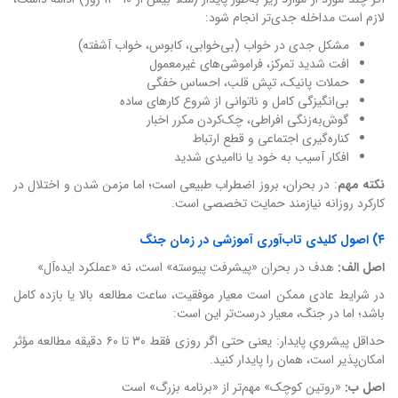
لازم است مداخله جدی‌تر انجام شود:
مشکل جدی در خواب (بی‌خوابی، کابوس، خواب آشفته)
افت شدید تمرکز، فراموشی‌های غیرمعمول
حملات پانیک، تپش قلب، احساس خفگی
بی‌انگیزگی کامل و ناتوانی از شروع کارهای ساده
گوش‌به‌زنگی افراطی، چک‌کردن مکرر اخبار
کناره‌گیری اجتماعی و قطع ارتباط
افکار آسیب به خود یا ناامیدی شدید
نکته مهم
: در بحران، بروز اضطراب طبیعی است؛ اما مزمن شدن و اختلال در
کارکرد روزانه نیازمند حمایت تخصصی است.
۴) اصول کلیدی تاب‌آوری آموزشی در زمان جنگ
اصل الف:
هدف در بحران «پیشرفت پیوسته» است، نه «عملکرد ایده‌آل»
در شرایط عادی ممکن است معیار موفقیت، ساعت مطالعه بالا یا بازده کامل
باشد؛ اما در جنگ، معیار درست‌تر این است:
حداقل پیشرویِ پایدار: یعنی حتی اگر روزی فقط ۳۰ تا ۶۰ دقیقه مطالعه مؤثر
امکان‌پذیر است، همان را پایدار کنید.
اصل ب:
«روتین کوچک» مهم‌تر از «برنامه بزرگ» است