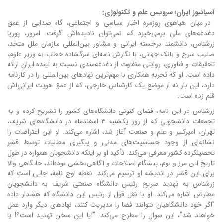
آسیانیوز ایران؛ سرویس علم و تکنولوژی:
در میان هیاهوی روزمره اخبار سیاسی و اجتماعی، گاه صدایی از عمق
دغدغه‌های ملی برمی‌خیزد که نمی‌توان نادیده‌اش گرفت. امروز، پوریا
زرشناس، دانشمند برجسته ایرانی و مشاور بین‌المللی سازمان ملل متحد،
صلیب سرخ و بانک جهانی، با نگارش نامه‌ای سرگشاده خطاب به وزیر علوم،
تحقیقات و فناوری، روایتی متفاوت از دغدغه‌مندی نسبت به آینده ایران ارائه
داده است. او که تجربه همکاری با مهم‌ترین نهادهای بین‌المللی را در کارنامه
دارد، این بار نه از موضع یک کارشناس خارجی، که از عمق هویت ایرانی‌اش
قلم زده است.
زرشناس در این نامه، فضای کنونی دانشگاه‌های کشور را تشریح کرده و به
تجمعات دانشجویی که از روز یکشنبه ۳ اسفندماه در دانشگاه‌های شریف،
تهران، امیرکبیر و علم و صنعت آغاز شد، اشاره می‌کند. او این اعتراضات را
نشانه‌ای از وجود حساسیت‌های مدنی و پیگیری مطالبات توسط قشر
تحصیلکرده کشور معرفی می‌کند. تأکید او بر اینکه دانشجویان همواره در طول
تاریخ این مرز و بوم، پیشگام اصلاحات و آگاهی‌بخشی بوده‌اند، جایگاهی والا
برای این قشر در اندیشه او ترسیم می‌کند. نقطه اوج نامه، جایی است که
زرشناس به تهدید صریح رئیس دانشگاه صنعتی شریف به دانشجویان
معترض اشاره می‌کند. او با نقل قول از رئیس این دانشگاه که هشدار داده
"اگر خود دانشگاهیان نتوانند فضا را مدیریت کنند، نهادهای دیگر وارد عمل
خواهند شد"، این سوال را مطرح می‌کند: "آیا این سخن تهدید است؟! یا