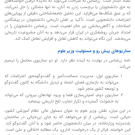
تضاد آشکار است. زرشناس به صراحت می‌گوید که نادیده گرفتن خواسته‌های
به حق دانشجویان یا برچسب زدن به آنان، نه تنها مشکلی را حل نمی‌کند،
که بر عمق شکاف‌ها می‌افزاید. این تحلیل جامعه‌شناختی دقیقی از پویایی‌های
اعتراضات دانشجویی است. تأکید بر نقش تاریخی دانشجویان در پیشگامی
اصلاحات و آگاهی‌بخشی نیز حائز اهمیت است. زرشناس دانشجویان را در
امتداد جریان روشنفکری در ایران قرار می‌دهد و به آنان مشروعیت تاریخی
می‌بخشد. این نگاه می‌تواند به کاهش تقابل و افزایش تعامل کمک کند.
سناریوهای پیش رو و مسئولیت وزیر علوم
نامه زرشناس در نهایت به آینده نظر دارد. او دو سناریوی محتمل را ترسیم
می‌کند:
سناریوی اول، مدیریت مسالمت‌آمیز و گفت‌وگومحور اعتراضات که
می‌تواند به بازسازی فضای اعتماد و تبدیل دانشگاه به کانون گفت‌وگو
و توسعه کشور منجر شود.
سناریوی دوم، امنیتی‌سازی فضا و ورود نهادهای بیرونی که می‌تواند
به خشونت گسترده و تکرار تجارب تلخ تاریخی بینجامد.
در این میان، نقش وزیر علوم به عنوان مسئول عالی نظام آموزشی کشور،
حیاتی است. زرشناس از او می‌خواهد که به جای بی‌خیالی در ساختمان
بلندمرتبه وزارتخانه، در میان دانشجویان حاضر شود و با آنان گفت‌وگو کند.
این خواسته، فراتر از یک درخواست اداری، یک مطالبه اخلاقی و ملی است.