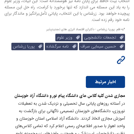
انتخاب بیت حافظ برای پایان نامه نیز هوشمندانه است: این ابیات، وزیر علوم
را به یاد این مسئله می‌ اندازد که تنها برخورد با کرامت، راه حل این مسئله
پیچیده خواهد بود. زرشناس با این انتخاب، پایانی تأمل‌برانگیز و ماندگار برای
نامه خود رقم زده است.
*به قلم: پوریا زرشناس - دکترای اقتصاد انرژی های تجدیدپذیر
تجمعات دانشجویی
وزیر علوم
حسین سیمایی صراف
نامه سرگشاده
پوریا زرشناس
اخبار مرتبط
مجازی شدن کلیه کلاس های دانشگاه پیام نور و دانشگاه آزاد خوزستان
در آستانه روزهای پایانی سال تحصیلی و نزدیک شدن به تعطیلات
نوروزی، دانشگاه‌های خوزستان تصمیمی ناگهانی برای بازگشت به
آموزش مجازی اتخاذ کردند. دانشگاه آزاد اسلامی استان خوزستان و
واحد اهواز با صدور اطلاعیه‌ای رسمی اعلام کرد که تمامی کلاس‌های
نظری دانشجویان غیرپزشکی و همچنین واحدهای زیرمجموعه علوم