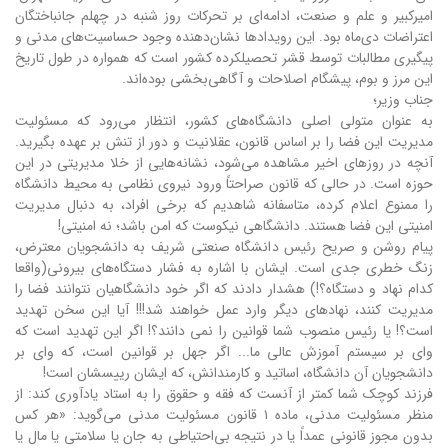
امیرکبیر و علم و صنعت، ادامه‌ای بر تحرکات روز شنبه در چهلم جانباختگان
اعتراضات دی‌ماه بود. این رویدادها نشان‌دهنده وجود حساسیت‌های مدنی و
پیگیری مطالبات توسط قشر تحصیلکرده کشور است که همواره در طول تاریخ
این مرز و بوم، پیشگام اصلاحات و آگاهی‌بخشی بوده‌اند.
جناب وزیر؛
به عنوان متولی اصلی دانشگاه‌های کشور، انتظار می‌رود که مسئولیت
مدیریت این فضا را بر اساس قانون، عقلانیت و دور از تنش بر عهده بگیرید.
آنچه در روزهای اخیر مشاهده می‌شود، نشانه‌هایی از خلا مدیریتی در این
حوزه است. در حالی که قانون صراحتاً ورود نیروی نظامی به محیط دانشگاه
را ممنوع اعلام کرده، متاسفانه شاهدیم که برخی افراد، به دنبال مدیریت
امنیتی این فضا هستند. دانشگاهی نیکوست که امن باشد؛ نه امنیتی!
پیام روشن و صریح رئیس دانشگاه صنعتی شریف به دانشجویان معترض،
زنگ خطری جدی است. ایشان با اشاره به فشار دستگاه‌های بیرونی(واقعا
کدام نهاد و دستگاه؟!) هشدار دادند که اگر خود دانشگاهیان نتوانند فضا را
مدیریت کنند، نهادهای دیگر وارد عمل خواهند شد!!! آیا این سخن تهدید
است؟! یا رئیس منصوب شما قوانین را نمی دانند؟! اگر این تهدید است که
وای بر سیستم آموزش عالی ما... اگر جهل بر قوانین است، که وای بر
دانشجویان آن دانشگاه، اساتید و کارمندانش، که ایشان رییسشان است!
فرزند کوچک شما کمتر از آنست که فقه و حقوق را به استاد یادآوری کند: از
منظر مسئولیت مدنی، ماده ۱ قانون مسئولیت مدنی می‌گوید: «هر کس
بدون مجوز قانونی عمداً یا در نتیجه بی‌احتیاطی به جان یا سلامتی یا مال یا