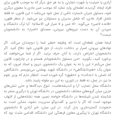
آزادی یا حیثیت یا شهرت تجارتی یا به هر حق دیگر که به موجب قانون برای
افراد ایجاد گردیده، لطمه‌ای وارد نماید که موجب ضرر مادی یا معنوی دیگری
شود، مسئول جبران خسارت ناشی از عمل خود می‌باشد.» این قانون، نه فقط
شامل افراد عادی، که شامل مدیران و مسئولان نیز می‌شود. از منظر فقهی،
«قاعده لاضرر» می‌گوید: «لا ضرر و لا ضرار فی الاسلام». آیا ترک دانشگاه و
سپردن آن به دست نیروهای بیرونی، مصداق «اضرار» به دانشجویان
نیست؟
اینجا همان نقطه‌ای است که وظیفه خطیر شما را دوچندان می‌کند. اگر
نهادهای بیرونی اصرار بر دخالت دارند، از حق قانونی خود دفاع کنید. اگر
دانشجویان اعتراض دارند، با آنان حرف بزنید. اگر از شما می‌خواهند که
برخورد کنید، بگویید: «من مسئول دانشجویانم هستم و در چارچوب قانون
عمل می‌کنم.» این را نه به عنوان یک دانشجوی دیروز و استاد امروز، که به
عنوان یک «هم‌دانشگاهی» در دانشگاه شهید بهشتی می‌نویسم. دانشگاهی
که نامش با «عدالت» و «حقوق» گره خورده است. انتظار دارم که وزیر علوم
ما نیز، در عمل، نه فقط در تئوری، به این دو مقوله پایبند باشد.
دانشگاه محل تضارب آرا و اندیشه‌هاست. تنوع دیدگاه‌ها و حتی تنش‌های
جزیی میان گروه‌های مختلف دانشجویی در دانشگاه تهران یا درگیری منجر به
شکسته شدن شیشه‌ها در دانشگاه خواجه نصیر، همه نشانه‌هایی از التهاب
موجود است که اگر با تدبیر و گفت‌وگو مدیریت نشود، ممکن است به
خشونت گسترده‌تری بدل گردد. در این میان، خبر آزادی ۵ دانشجوی
دانشگاه تهران با پیگیری معاون فرهنگی این دانشگاه، اقدامی مثبت بود که