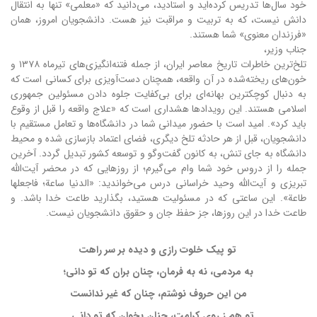
خود سال‌ها تدریس کرده‌اید و استادید، می‌دانید که «معلمی» تنها به انتقال
دانش نیست، که به تربیت و مراقبت نیز هست. دانشجویان امروز، همان
«فرزندان معنوی» شما هستند.
جناب وزیر،
تلخ‌ترین خاطرات تاریخ معاصر ایران، از جمله فتنه‌انگیزی‌های تیرماه ۱۳۷۸ و
خون‌های ریخته‌شده در آن واقعه، همچنان دست‌آویزی برای کسانی است که
به دنبال کوچکترین بهانه‌ای برای بی‌کفایت جلوه دادن مسئولین جمهوری
اسلامی هستند. این رویدادها هشداری است که «علاج واقعه را قبل از وقوع
باید کرد». امید است با حضور میدانی شما در دانشگاه‌ها و تعامل مستقیم با
دانشجویان، قبل از هر حادثه تلخ دیگری، فضای اعتماد بازسازی شده و محیط
دانشگاه به جای تنش، به کانون گفت‌وگو و توسعه کشور تبدیل گردد.
آخرین
جمله را از دروس خود شما وام می‌گیرم؛ از روزهایی که در محضر آیت‌الله
تبریزی و آیت‌الله وحید خراسانی درس می‌خواندید: «الدنیا ساعة؛ فاجعلها
طاعة». این ساعتی که در مسئولیت هستید، بگذارید طاعت خدا باشد. و
طاعت خدا در این روزها، جز حفظ جان و حقوق دانشجویان نیست.
تو پیک خلوت رازی و دیده بر سر راهت
به مردمی، نه به فرمان، چنان بران که تو دانی؛
من این حروف نوشتم، چنان که غیر ندانست
تو هم ز روی کرامت، چنان بخوان که تو دانی...