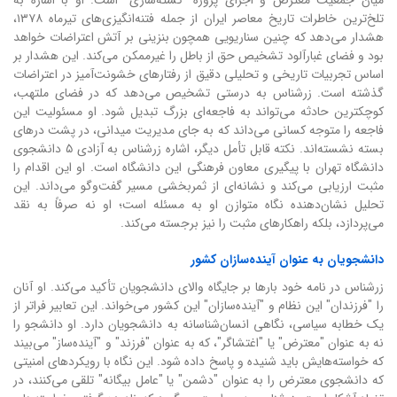
تلخ‌ترین خاطرات تاریخ معاصر ایران از جمله فتنه‌انگیزی‌های تیرماه ۱۳۷۸،
هشدار می‌دهد که چنین سناریویی همچون بنزینی بر آتش اعتراضات خواهد
بود و فضای غبارآلود تشخیص حق از باطل را غیرممکن می‌کند. این هشدار بر
اساس تجربیات تاریخی و تحلیلی دقیق از رفتارهای خشونت‌آمیز در اعتراضات
گذشته است. زرشناس به درستی تشخیص می‌دهد که در فضای ملتهب،
کوچکترین حادثه می‌تواند به فاجعه‌ای بزرگ تبدیل شود. او مسئولیت این
فاجعه را متوجه کسانی می‌داند که به جای مدیریت میدانی، در پشت درهای
بسته نشسته‌اند. نکته قابل تأمل دیگر، اشاره زرشناس به آزادی ۵ دانشجوی
دانشگاه تهران با پیگیری معاون فرهنگی این دانشگاه است. او این اقدام را
مثبت ارزیابی می‌کند و نشانه‌ای از ثمربخشی مسیر گفت‌وگو می‌داند. این
تحلیل نشان‌دهنده نگاه متوازن او به مسئله است؛ او نه صرفاً به نقد
می‌پردازد، بلکه راهکارهای مثبت را نیز برجسته می‌کند.
دانشجویان به عنوان آینده‌سازان کشور
زرشناس در نامه خود بارها بر جایگاه والای دانشجویان تأکید می‌کند. او آنان
را "فرزندان" این نظام و "آینده‌سازان" این کشور می‌خواند. این تعابیر فراتر از
یک خطابه سیاسی، نگاهی انسان‌شناسانه به دانشجویان دارد. او دانشجو را
نه به عنوان "معترض" یا "اغتشاگر"، که به عنوان "فرزند" و "آینده‌ساز" می‌بیند
که خواسته‌هایش باید شنیده و پاسخ داده شود. این نگاه با رویکردهای امنیتی
که دانشجوی معترض را به عنوان "دشمن" یا "عامل بیگانه" تلقی می‌کنند، در