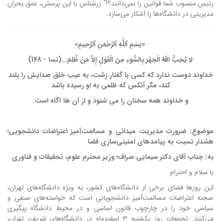
رئیس منصوب شما قوانین را نمی‌دانند؟!" زرشناس با این پرسش، عمق بحران
مدیریتی در دانشگاه‌ها را آشکار می‌سازد.
«بسْمِ ٱللَّٰهِ ٱلرَّحْمٰنِ ٱلرَّحِیمِ»
لا یُحِبُّ اللَّهُ الْجَهْرَ بِالسُّوءِ مِنَ الْقَوْلِ إِلاَّ مَنْ ظُلِمَ...(نسا - 148)
خداوند دوست ندارد که کسی با گفتار زشت، به عیب خلق صدایش را بلند
کند، مگر آنکس که ظلمی به او رسیده باشد
و خداوند همه سخنان را مى شنود و از آن ها آگاه است.
موضوع:
ضرورت مدیریت میدانی و مسالمت‌آمیز اعتراضات دانشجویی؛
هشدار نسبت به پیامدهای امنیتی‌سازی فضا
به:
جناب آقای دکتر سیمایی صراف؛
وزیر محترم علوم، تحقیقات و فناوری
با سلام و احترام
این روزها فضای برخی از دانشگاه‌های کشور، به ویژه دانشگاه‌های تهران،
صحنه اعتراضات مسالمت‌آمیز دانشجویانی است که خواسته‌های صنفی و
سیاسی خود را در چارچوب قانون اساسی و در محیط دانشگاه پیگیری
می‌کنند. تجمعات روز یکشنبه ۳ اسفندماه در دانشگاه‌های شریف، تهران،