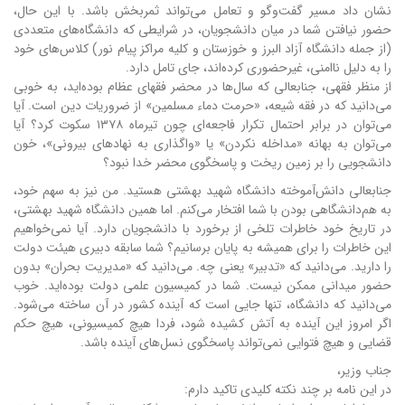
نشان داد مسیر گفت‌وگو و تعامل می‌تواند ثمربخش باشد. با این حال،
حضور نیافتن شما در میان دانشجویان، در شرایطی که دانشگاه‌های متعددی
(از جمله دانشگاه آزاد البرز و خوزستان و کلیه مراکز پیام نور) کلاس‌های خود
را به دلیل ناامنی، غیرحضوری کرده‌اند، جای تامل دارد.
از منظر فقهی، جنابعالی که سال‌ها در محضر فقهای عظام بوده‌اید، به خوبی
می‌دانید که در فقه شیعه، «حرمت دماء مسلمین» از ضروریات دین است. آیا
می‌توان در برابر احتمال تکرار فاجعه‌ای چون تیرماه ۱۳۷۸ سکوت کرد؟ آیا
می‌توان به بهانه «مداخله نکردن» یا «واگذاری به نهادهای بیرونی»، خون
دانشجویی را بر زمین ریخت و پاسخگوی محضر خدا نبود؟
جنابعالی دانش‌آموخته دانشگاه شهید بهشتی هستید. من نیز به سهم خود،
به هم‌دانشگاهی بودن با شما افتخار می‌کنم. اما همین دانشگاه شهید بهشتی،
در تاریخ خود خاطرات تلخی از برخورد با دانشجویان دارد. آیا نمی‌خواهیم
این خاطرات را برای همیشه به پایان برسانیم؟ شما سابقه دبیری هیئت دولت
را دارید. می‌دانید که «تدبیر» یعنی چه. می‌دانید که «مدیریت بحران» بدون
حضور میدانی ممکن نیست. شما در کمیسیون علمی دولت بوده‌اید. خوب
می‌دانید که دانشگاه، تنها جایی است که آینده کشور در آن ساخته می‌شود.
اگر امروز این آینده به آتش کشیده شود، فردا هیچ کمیسیونی، هیچ حکم
قضایی و هیچ فتوایی نمی‌تواند پاسخگوی نسل‌های آینده باشد.
جناب وزیر،
در این نامه بر چند نکته کلیدی تاکید دارم: