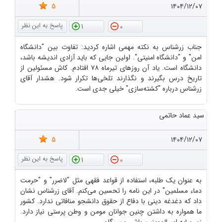
5
۱۴۰۴/۱۲/۰۷
1
0
جناب زرشناس به نکته مهمی اشاره کردید: تفاوت بین "دانشگاه
امن" و "دانشگاه امنیتی". اولین جایی که باید آزادی اندیشه باشد،
دانشگاه است. یاد آن روزهای تیرماه ۷۸ افتادم. کاش مسئولین از
تاریخ درس بگیرند و نگذارند تلخی‌ها تکرار شود. هشدار آقای
زرشناس درباره "کشته‌سازی" خیلی جدی است.
سید عماد حاتمی
5
۱۴۰۴/۱۲/۰۷
1
0
به عنوان یک طلبه، استفاده از قواعد فقهی مثل "لاضرر" و "حرمت
دماء مسلمین" در این نامه را تحسین می‌کنم. آقای زرشناس نشان
داد که دغدغه دینی با دفاع از حقوق دانشجو منافاتی ندارد. کشور
ما همواره به داشتن چنین جوانان مومن و وطن پرستی نیاز دارد.
زیر سایه امیرالمومنین باشی پسر گلم