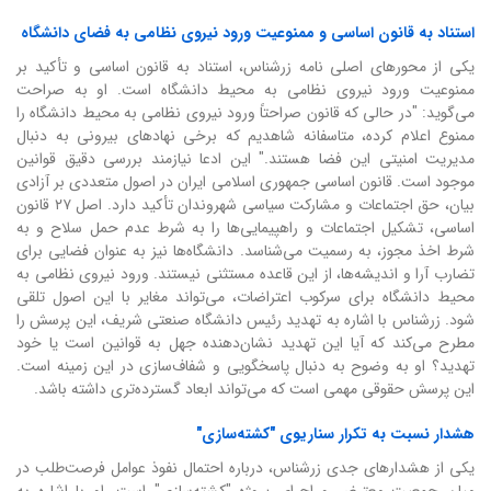
استناد به قانون اساسی و ممنوعیت ورود نیروی نظامی به فضای دانشگاه
یکی از محورهای اصلی نامه زرشناس، استناد به قانون اساسی و تأکید بر
ممنوعیت ورود نیروی نظامی به محیط دانشگاه است. او به صراحت
می‌گوید: "در حالی که قانون صراحتاً ورود نیروی نظامی به محیط دانشگاه را
ممنوع اعلام کرده، متاسفانه شاهدیم که برخی نهادهای بیرونی به دنبال
مدیریت امنیتی این فضا هستند." این ادعا نیازمند بررسی دقیق قوانین
موجود است. قانون اساسی جمهوری اسلامی ایران در اصول متعددی بر آزادی
بیان، حق اجتماعات و مشارکت سیاسی شهروندان تأکید دارد. اصل ۲۷ قانون
اساسی، تشکیل اجتماعات و راهپیمایی‌ها را به شرط عدم حمل سلاح و به
شرط اخذ مجوز، به رسمیت می‌شناسد. دانشگاه‌ها نیز به عنوان فضایی برای
تضارب آرا و اندیشه‌ها، از این قاعده مستثنی نیستند. ورود نیروی نظامی به
محیط دانشگاه برای سرکوب اعتراضات، می‌تواند مغایر با این اصول تلقی
شود. زرشناس با اشاره به تهدید رئیس دانشگاه صنعتی شریف، این پرسش را
مطرح می‌کند که آیا این تهدید نشان‌دهنده جهل به قوانین است یا خود
تهدید؟ او به وضوح به دنبال پاسخگویی و شفاف‌سازی در این زمینه است.
این پرسش حقوقی مهمی است که می‌تواند ابعاد گسترده‌تری داشته باشد.
هشدار نسبت به تکرار سناریوی "کشته‌سازی"
یکی از هشدارهای جدی زرشناس، درباره احتمال نفوذ عوامل فرصت‌طلب در
میان جمعیت معترض و اجرای پروژه "کشته‌سازی" است. او با اشاره به