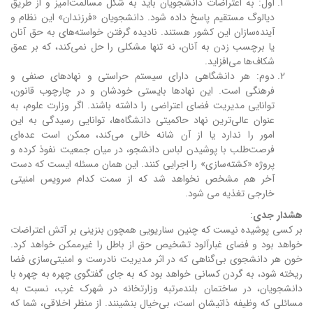
اول: به اعتراضات دانشجویان باید به شکل مسالمت‌آمیز و از طریق
دیالوگ مستقیم پاسخ داده شود. دانشجویان «فرزندان» این نظام و
آینده‌سازان این کشور هستند. نادیده گرفتن خواسته‌های به حق آنان
یا برچسب زدن به آنان، نه تنها مشکلی را حل نمی‌کند، که بر عمق
شکاف‌ها می‌افزاید.
دوم: هر دانشگاهی دارای سیستم حراستی و نهادهای صنفی و
فرهنگی است. این نهادها بایستی خودشان و در چارچوب قانون،
توانایی مدیریت فضای اعتراضی را داشته باشند. اگر وزارت علوم، به
عنوان عالی‌ترین نهاد حاکمیتی دانشگاه‌ها، توانایی رسیدگی به این
امور را ندارد یا از آن شانه خالی می‌کند، ممکن است عده‌ای
فرصت‌طلب با پوشیدن لباس دانشجو، در میان جمعیت نفوذ کرده و
پروژه «کشته‌سازی» را اجرایی کنند. این همان مسئله ایست که دست
آخر هم مشخص نخواهد شد که از سمت کدام سرویس امنیتی
خارجی تغذیه می شود.
هشدار جدی
:
بر کسی پوشیده نیست که چنین سناریویی همچون بنزینی بر آتش اعتراضات
خواهد بود و فضای غبارآلود تشخیص حق از باطل را غیرممکن خواهد کرد.
خون هر دانشجوی بی‌گناهی که در اثر مدیریت نادرست و امنیتی‌سازی فضا
ریخته شود، به گردن کسانی خواهد بود که به جای گفتگوی چهره به چهره با
دانشجویان، در ساختمان بلندمرتبه وزارتخانه در شهرک غرب، نسبت به
مسائلی که وظیفه ذاتیشان است، بی‌خیال بنشینند. از منظر اخلاقی، شما که