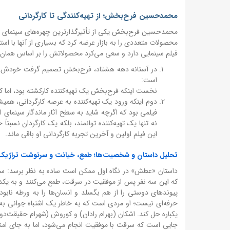
محمدحسین فرح‌بخش؛ از تهیه‌کنندگی تا کارگردانی
محمدحسین فرح‌بخش یکی از تأثیرگذارترین چهره‌های سینمای ای
محصولات متعددی را به بازار عرضه کرد که بسیاری از آنها با 
فیلم سینمایی دارد و سعی می‌کرد محصولاتش را بر اساس همان نیا
در آستانه دهه هشتاد، فرح‌بخش تصمیم گرفت خودش پ
است:
نخست اینکه فرح‌بخش یک تهیه‌کننده کارکشته بود، اما ک
دوم اینکه ورود یک تهیه‌کننده به عرصه کارگردانی، ه
فیلمی بود که اگرچه شاید به سطح آثار ماندگار سینمای ا
نه تنها یک تهیه‌کننده توانمند، بلکه یک کارگردان نسبت
این فیلم اولین و آخرین تجربه کارگردانی او باقی ماند.
تحلیل داستان و شخصیت‌ها؛ طمع، خیانت و سرنوشت تراژیک
داستان «عطش» در نگاه اول ممکن است ساده به نظر برسد: سه 
که این سه نفر پس از موفقیت در سرقت، طمع می‌کنند و به یکدی
پیوندهای دوستی را از هم بگسلد و انسان‌ها را به ورطه نابو
حرفه‌ای نیست؛ او مردی است که به خاطر یک اشتباه جوانی به 
یکباره حل کند. اشکان (بهرام رادان) و کوروش (شهرام حقیقت‌د
جایی است که سرقت با موفقیت انجام می‌شود، اما به جای ام