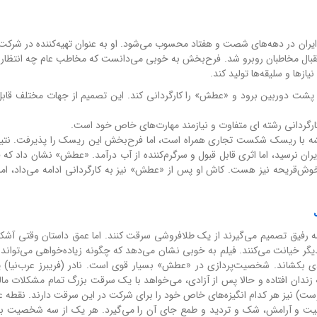
ران در دهه‌های شصت و هفتاد محسوب می‌شود. او به عنوان تهیه‌کننده در شرکت پ
استقبال مخاطبان روبرو شد. فرح‌بخش به خوبی می‌دانست که مخاطب عام چه انتظارا
زها و سلیقه‌ها تولید کند.
شت دوربین برود و «عطش» را کارگردانی کند. این تصمیم از جهات مختلف قا
ارگردانی رشته ای متفاوت و نیازمند مهارت‌های خاص خود است.
میشه با ریسک شکست تجاری همراه است، اما فرح‌بخش این ریسک را پذیرفت. نتیجه
یران نرسید، اما اثری قابل قبول و سرگرم‌کننده از آب درآمد. «عطش» نشان داد که
اً خوش‌قریحه نیز هست. کاش او پس از «عطش» نیز به کارگردانی ادامه می‌داد، اما
رفیق تصمیم می‌گیرند از یک طلافروشی سرقت کنند. اما عمق داستان وقتی آشکا
گر خیانت می‌کنند. فیلم به خوبی نشان می‌دهد که چگونه زیاده‌خواهی می‌تواند 
دی بکشاند. شخصیت‌پردازی در «عطش» بسیار قوی است. نادر (فریبرز عرب‌نیا) ی
زندان افتاده و حالا پس از آزادی، می‌خواهد با یک سرقت بزرگ تمام مشکلات مال
وست) نیز هر کدام انگیزه‌های خاص خود را برای شرکت در این سرقت دارند. نقطه 
نیت و آرامش، شک و تردید و طمع جای آن را می‌گیرد. هر یک از سه شخصیت به