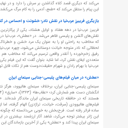
می‌کند که دیگری قصد کلاه گذاشتن بر سرش را دارد و در نه
این پیام را منتقل می‌کند که «طمع، آدمی را به کام مرگ می‌کشد»
بازیگری فریبرز عرب‌نیا در نقش نادر؛ خشونت و احساس در کن
فریبرز عرب‌نیا در دهه هفتاد و اوایل هشتاد، یکی از پرکارتر
نقش‌های اکشن و پلیسی ظاهر می‌شد. در «عطش»، عرب‌نیا در او
که مخاطب به راحتی او را به عنوان یک مرد خشن و خطرناک می‌
لحظاتی که نادر متوجه خیانت دوستانش می‌شود، چهره عرب‌نیا 
رفیق زخم‌خورده را آنقدر واقعی ترسیم می‌کند که مخاطب هم با 
متعددی ایفای نقش کرد، اما شاید بتوان گفت که این فیلم یکی ا
عرب‌نیا با بهرام رادان و شهرام حقیقت‌دوست هم از نکات قابل 
«عطش» در میان فیلم‌های پلیسی-جنایی سینمای ایران
سینمای پلیسی-جنایی ایران، برخلاف سینمای هالیوود، هرگز نت
هستند که در حافظه تاریخی سینمای ایران ماندگار شده‌اند
فیلم‌های هالیوودی (سرقت، خیانت، تراژدی) الهام گرفته، اما 
ساده فراتر رفته است. فرح‌بخش به خوبی می‌دانسته که چگونه یک 
این ژانر بیشتر توجه می‌کرد، شاهد آثار ارزشمند بیشتری در ای
سینمای ایران پیدا کند و «عطش» یکی از آخرین بازماندگان این ژ