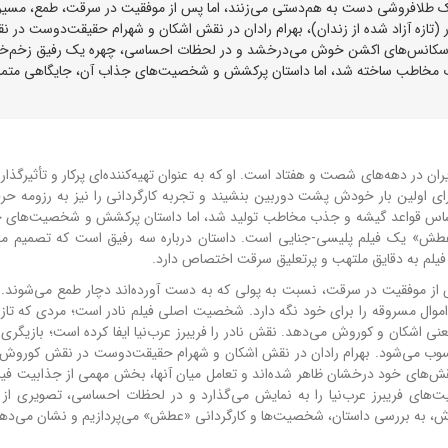
 یک طلافروشی دست به هم‌دستی می‌زنند، اما پس از موفقیت در سرقت، طمع، مسی
در (تازه آزاد شده از زندان)، بهرام رادان در نقش اشکان و شهرام حقیقت‌دوست در 
ا در سکانس‌های اکشن خوش می‌درخشد و در لحظات احساسی، چهره یک رفیق زخم‌خو
 مخاطب ساخته شد، اما داستان پرکشش و شخصیت‌های جذاب آن، جایگاهی متمای
ن در دهه‌های شصت و هفتاد است. او که به عنوان تهیه‌کننده‌ای پرکار و تأثیرگذار
ای اولین بار خودش پشت دوربین بنشیند و تجربه کارگردانی را نیز به رزومه حرف
 اساس قواعد گیشه و جذب مخاطب تولید شد، اما داستان پرکشش و شخصیت‌های 
 «عطش» یک فیلم پلیسی-جنایی است. داستان درباره سه رفیق است که تصمیم می‌
فیلم به دقایق ملتهب و پرتعلیق سرقت اختصاص دارد.
پس از موفقیت در سرقت، نسبت به پولی که به دست آورده‌اند دچار طمع می‌شوند. 
موال مسروقه را برای خود نگه دارد. شخصیت اصلی فیلم نادر است؛ مردی که تازه 
 اشکان و کوروش می‌دهد. نقش نادر را فریبرز عرب‌نیا ایفا کرده است؛ بازیگری ک
سوب می‌شود. بهرام رادان در نقش اشکان و شهرام حقیقت‌دوست در نقش کوروش،
 نقش‌های خود درخشان ظاهر شده‌اند و تعامل میان آنها، بخش مهمی از جذابیت فیل
ای فریبرز عرب‌نیا را به نمایش می‌گذارد و در لحظات احساسی، تصویری از
ارش، به بررسی داستان، شخصیت‌ها و کارگردانی «عطش» می‌پردازیم و نشان می‌دهی