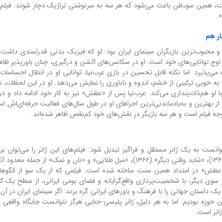
ایت، همین سوءظن باعث می‌شود که هر سه به سرنوشتی تراژیک دچار شوند. فیلم
.
ار هم
ین و محبوب‌ترین بازیگران سینمای ایران بود. او که فیزیک بدنی قدرتمندی داشت،
ج توانایی‌های خود است. او در سکانس‌های اکشن و درگیری، چنان باورپذیر ظاه
پذیرد. اما نکته قابل تحسین در بازی عرب‌نیا، توانایی او در انتقال احساسات
به خوبی ترکیبی از خشم، اندوه و ناباوری را نمایش می‌دهد. او در این لحظات، 
او هم‌ذات‌پنداری می‌کند. عرب‌نیا پس از «عطش» نیز به کار خود ادامه داد و در 
ز بهترین و به‌یادماندنی‌ترین اجراهای او در طول سال‌های فعالیت حرفه‌ای‌اش اس
توجه فیلم است و هر سه بازیگر در نقش‌های خود کم‌نقص ظاهر شده‌اند.
وانست به یک ژانر مستقل و فراگیر تبدیل شود. فیلم‌های این ژانر را می‌توان ب
انگشتان دست هم شمارش کرد؛ «عقاب‌ها» (۱۳۶۳)، «سارق» (۱۳۶۴)، «شاید وقتی دیگر» (۱۳۶۶)، «مبل طلایی» و «نان و نمک» از جم
. «عطش» در امتداد همین سنت ساخته شده است. فیلمی که از یک سو از الگوه
از سوی دیگر، با شخصیت‌پردازی واقع‌گرایانه و فضای بومی ایرانی، از سطح یک کپ
داستان جهانی را با فرهنگ و باورهای ایرانی گره بزند. اگر سینمای ایران در آن 
ن حوزه بودیم. اما به هر دلیل، ژانر پلیسی-جنایی هرگز نتوانست جایگاه واقعی خ
انر است.