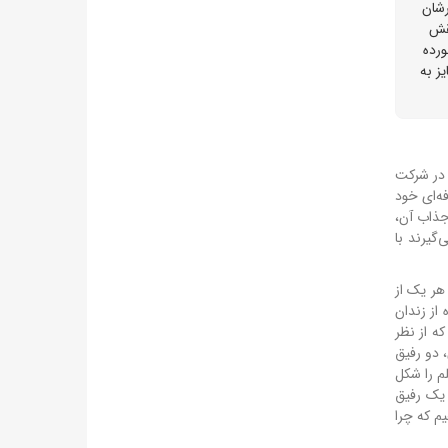
رشان
نقش
رده
ز به
 در شرکت
ه‌ای خود
جذاب آن،
گیرند با
هر یک از
از زندان
ه از نظر
 دو رفیق
م را شکل
 یک رفیق
م که چرا