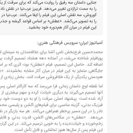
جنایی داستان سه رفیق را روایت می‌کند که برای سرقت از
را به سمت تراژدی تغییر می‌دهد. فریبرز عرب‌نیا در نقش نا
کوروش، سه نقش اصلی این فیلم را ایفا می‌کنند. عرب‌نی
را به تصویر می‌کشد. «عطش» بر اساس قواعد گیشه و جذب
این فیلم در میان آثار هم‌دوره خود بخشید.
آسیانیوز ایران؛ سرویس فرهنگی هنری:
محمدحسین فرح‌بخش نامی آشنا برای علاقه‌مندان به سینمای ایرا
پویافیلم شناخته می‌شد، در آستانه دهه هشتاد تصمیم گرفت بر
اضافه کند. حاصل این تصمیم، فیلم «عطش» بود؛ اثری که بر
جایگاهی متمایز به این فیلم در میان آثار مشابه بخشیدند.
هم‌دستی یکدیگر، از یک طلافروشی سرقت کنند. بخش زیادی از 
اما نقطه اوج داستان زمانی فرا می‌رسد که سه کاراکتر اصلی 
آنها تصمیم می‌گیرند به دیگری خیانت کرده و سهم بیشتری از ا
آزاد شده است. پیشنهاد اصلی سرقت را او به دو دوست خود یعنی
فیزیک بدنی، گزینه مناسبی برای فیلم‌های اکشن و پلیسی مح
نادر را در این مسیر پرخطر همراهی می‌کنند. هر سه بازیگر در
می‌دهد. «عطش» در سکانس‌های اکشن، قدرت بدنی و قابلیت‌ه
زخم‌خورده و خیانت‌دیده را به خوبی ترسیم می‌کند. در این گز
این فیلم پس از سال‌ها هنوز تماشایی و قابل تأمل است.