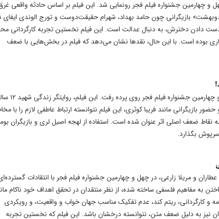
ل و چهارمین جشنواره فیلم فجر رونمایی شد. این فیلم بر اساس حادثه واقعی غر
دوبهشت» بازیگرانی چون حامد بهداد، شهرام حقیقت‌دوست و تورج الوندی ایفای 
ز دست دادن دخترش، به دنبال عدالت است. این فیلم نخستین تجربه کارگردانی مح
اری بوده است. با این حال، نقدها نشان می‌دهد که فیلم در بخش‌هایی با ضعف
!
فیلم سینمایی «آن‌دو» به کارگردانی مرتضی رحیمی، در چ
ضور بازیگرانی مانند فریبا کوثری، این فیلم نتوانسته ارتباط عاطفی لازم را با مخ
نقاط ضعف اصلی اثر عنوان شده است. استفاده از لهجه اصیل لری و بازیگران بومی
سرپوش بگذارد.
ی
عطاران و مریلا زارعی، در چهل و چهارمین جشنواره فیلم فجر با انتقادات گسترده‌ای
داختن به مفاهیم فلسفی ساخته شده، از نظر منتقدان در تحقق اهداف خود ناکام مان
امه و کارگردانی، ریتم کند، عدم تفکیک مناسب جهان خواب و واقعیت، و رویکردی
ان نیز به دلیل ضعف متن، نتوانسته درخشان باشد. این فیلم که نخستین تجربه