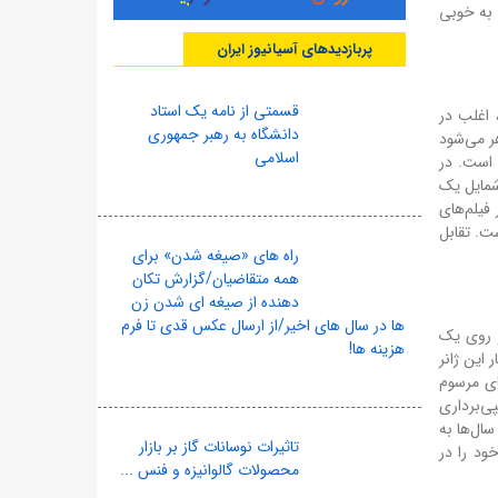
 به خوبی
پربازدیدهای آسیانیوز ایران
قسمتی از نامه یک استاد
 اغلب در
دانشگاه به رهبر جمهوری
ر می‌شود
اسلامی
 است. در
شمایل یک
فیلم‌های
ت. تقابل
راه های «صیغه شدن» برای
همه متقاضیان/گزارش تکان
دهنده از صیغه ای شدن زن
ها در سال های اخیر/از ارسال عکس قدی تا فرم
ر روی یک
هزینه ها!
له معدود آثار این ژانر
ای مرسوم
ی‌برداری
سال‌ها به
تاثیرات نوسانات گاز بر بازار
ود را در
محصولات گالوانیزه و فنس ...