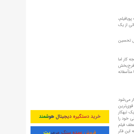
ویافیلم،
تی از یک
بل تحسین
 کار اما
 فرح‌بخش
 متأسفانه
ر می‌شود
قوی‌ترین
ک تبهکار
خرید دستگیره دیجیتال هوشمند
ی خود را
عطف فیلم
 این فکر
فروش عمده سنگ مرمریت