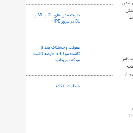
ق شدن
نقش
تفاوت مدل های DL و ML و
مد
BL در سرور HPE
عفونت وحشتناک بعد از
کاشت مو ! + ۱۱ عارضه کاشت
هل و چهارمین جشنواره فیلم فجر روی پرده رفت. این فیلم، روایتگر زندگی شهید ۱۲ ساله، ظفر
مو که نمی‌دانید ...
اطب
، از
خلاقیت با کاغذ
ده