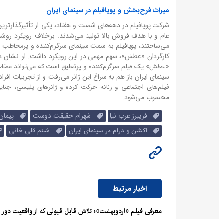
میراث فرح‌بخش و پویافیلم در سینمای ایران
شرکت پویافیلم در دهه‌های شصت و هفتاد، یکی از تأثیرگذارتری
عام و با هدف فروش بالا تولید می‌شدند. برخلاف رویکرد روشنفک
می‌ساختند، پویافیلم به سمت سینمای سرگرم‌کننده و پرمخاطب
کارگردان «عطش»، سهم مهمی در این رویکرد داشت. او نشان داد
«عطش» یک فیلم سرگرم‌کننده و پرتعلیق است که می‌تواند مخا
سینمای ایران باز هم به سراغ این ژانر می‌رفت و از تجربیات افر
فیلم‌های اجتماعی و زنانه حرکت کرده و ژانرهای پلیسی، جنا
محسوب می‌شود.
فریبرز عرب نیا
شهرام حقیقت دوست
پیمان 
اکشن و درام در سینمای ایران
شبنم قلی خانی
اخبار مرتبط
معرفی فیلم «اردوبهشت»؛ تلاش قابل قبولی که از واقعیت دور 